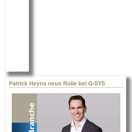
o
n
o
k
Patrick Heyns neue Rolle bei Q-SYS