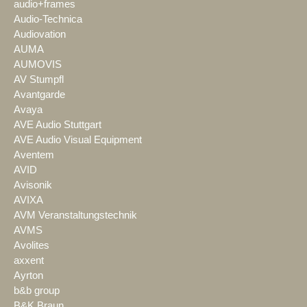
audio+frames
Audio-Technica
Audiovation
AUMA
AUMOVIS
AV Stumpfl
Avantgarde
Avaya
AVE Audio Stuttgart
AVE Audio Visual Equipment
Aventem
AVID
Avisonik
AVIXA
AVM Veranstaltungstechnik
AVMS
Avolites
axxent
Ayrton
b&b group
B&K Braun