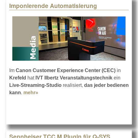
Imponierende Automatisierung
Im
Canon Customer Experience Center (CEC)
in
Krefeld
hat
IVT Ilbertz Veranstaltungstechnik
ein
Live-Streaming-Studio
realisiert,
das jeder bedienen
kann
.
mehr»
about Imponierende Automatisierung
Sennheiser TCC M Plugin für Q-SYS