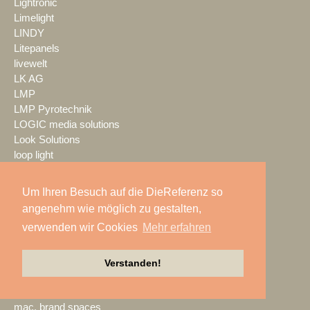
Lightronic
Limelight
LINDY
Litepanels
livewelt
LK AG
LMP
LMP Pyrotechnik
LOGIC media solutions
Look Solutions
loop light
loud GmbH
LTH
Um Ihren Besuch auf die DieReferenz so
LTT Group
angenehm wie möglich zu gestalten,
Ludwig Kameraverleih
verwenden wir Cookies
Mehr erfahren
Lupax
LUXAV
LYNX Media Systems
Verstanden!
m.i.b
MA Lighting
mac. brand spaces