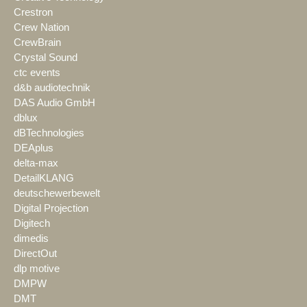
Crestron
Crew Nation
CrewBrain
Crystal Sound
ctc events
d&b audiotechnik
DAS Audio GmbH
dblux
dBTechnologies
DEAplus
delta-max
DetailKLANG
deutschewerbewelt
Digital Projection
Digitech
dimedis
DirectOut
dlp motive
DMPW
DMT