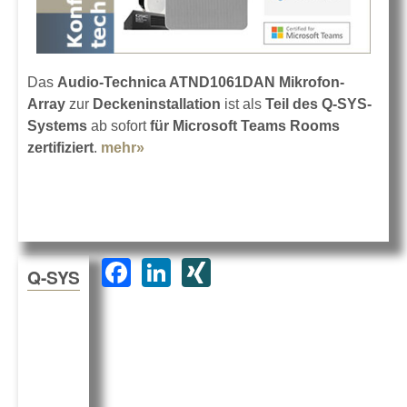
Das
Audio-Technica ATND1061DAN Mikrofon-
Array
zur
Deckeninstallation
ist als
Teil des Q-SYS-
Systems
ab sofort
für Microsoft Teams Rooms
zertifiziert
.
mehr»
about ATND1061DAN
Deckenmikrofon-Array
F
Li
XI
Q-SYS
a
n
N
c
k
G
e
e
b
dI