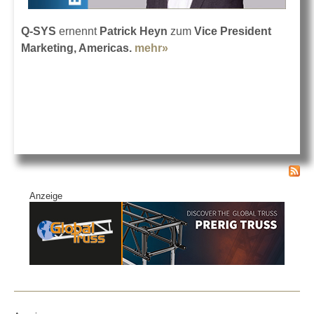
Q-SYS
ernennt
Patrick Heyn
zum
Vice President
Marketing, Americas.
mehr»
about Patrick Heyns neue
Rolle bei Q-SYS
Anzeige