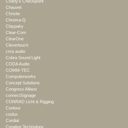
Charly's Checkpoint
Chauvet
Christie
Chroma-Q
Claypaky
Clear-Com
ClearOne
Clevertouch
cma audio
Cobra Sound Light
CODA Audio
COMM-TEC
Computerworks
Concept Solutions
Congress Allianz
connectSignage
CONRAD Licht & Rigging
Contour
coolux
Cordial
Creative Technology