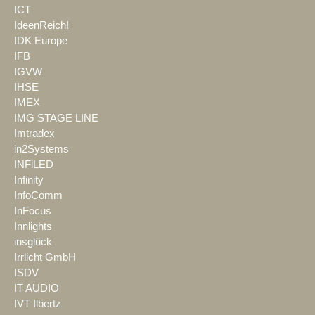
ICT
IdeenReich!
IDK Europe
IFB
IGVW
IHSE
IMEX
IMG STAGE LINE
Imtradex
in2Systems
INFiLED
Infinity
InfoComm
InFocus
Innlights
insglück
Irrlicht GmbH
ISDV
IT AUDIO
IVT Ilbertz