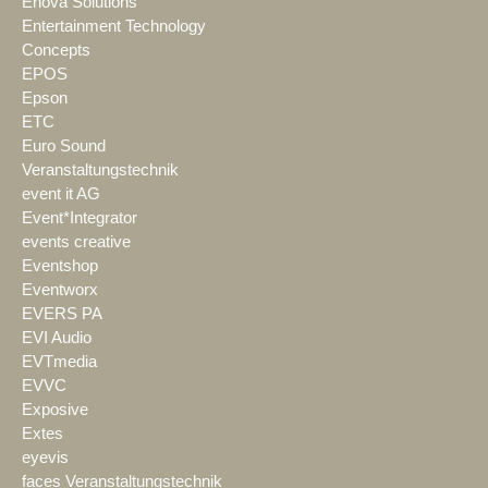
Enova Solutions
Entertainment Technology
Concepts
EPOS
Epson
ETC
Euro Sound
Veranstaltungstechnik
event it AG
Event*Integrator
events creative
Eventshop
Eventworx
EVERS PA
EVI Audio
EVTmedia
EVVC
Exposive
Extes
eyevis
faces Veranstaltungstechnik