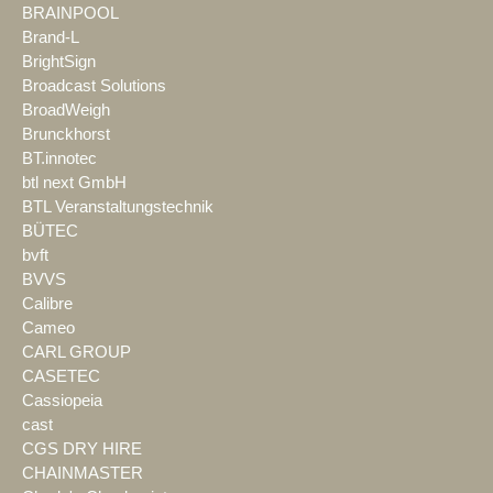
BRAINPOOL
Brand-L
BrightSign
Broadcast Solutions
BroadWeigh
Brunckhorst
BT.innotec
btl next GmbH
BTL Veranstaltungstechnik
BÜTEC
bvft
BVVS
Calibre
Cameo
CARL GROUP
CASETEC
Cassiopeia
cast
CGS DRY HIRE
CHAINMASTER