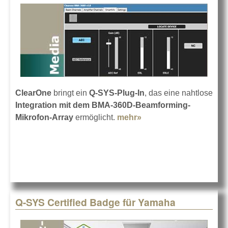
ClearOne
bringt ein
Q-SYS-Plug-In
, das eine nahtlose
Integration mit dem BMA-360D-Beamforming-
Mikrofon-Array
ermöglicht.
mehr»
about ClearOne Q-
SYS-Plug-In für BMA
360D
Q-SYS Certified Badge für Yamaha