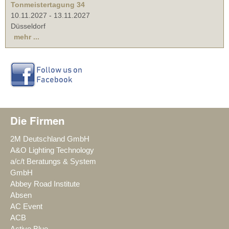
Tonmeistertagung 34
10.11.2027
-
13.11.2027
Düsseldorf
mehr ...
Die Firmen
2M Deutschland GmbH
A&O Lighting Technology
a/c/t Beratungs & System
GmbH
Abbey Road Institute
Absen
AC Event
ACB
Active Blue