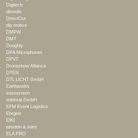
Digitech
dimedis
DirectOut
dlp motive
DMPW
DMT
Doughty
DPA Microphones
DPVT
Droneshow Alliance
DTEN
DTL LICHT GmbH
Earthworks
easescreen
edelmat.GmbH
EFM Event Logistics
Ehrgeiz
EIKI
einstein & sons
ELA PRO