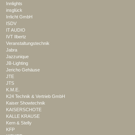
Innlights
insglück
Irrlicht GmbH
ISDV
IT AUDIO
IVT Ilbertz
Veranstaltungstechnik
Jabra
Jazzunique
JB-Lighting
Jericho Gehäuse
JTE
JTS
K.M.E.
K24 Technik & Vertrieb GmbH
Kaiser Showtechnik
KAISERSCHOTE
KALLE KRAUSE
Kern & Stelly
KFP