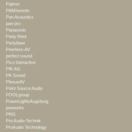
Palmer
PAM/events
Pan Acoustics
pan-pro
Panasonic
Party Rent
Partylöwe
Peerless-AV
perfect sound
Pico Interactive
PIK AG
PK Sound
PlexusAV
Point Source Audio
POOLgroup
PowerLightsAugsburg
preworks
PRG
Pro Audio-Technik
ProAudio Technology