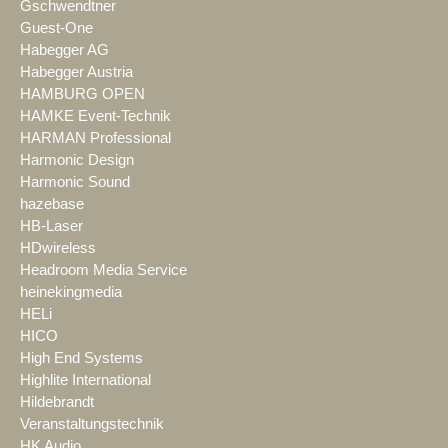
Gschwendtner
Guest-One
Habegger AG
Habegger Austria
HAMBURG OPEN
HAMKE Event-Technik
HARMAN Professional
Harmonic Design
Harmonic Sound
hazebase
HB-Laser
HDwireless
Headroom Media Service
heinekingmedia
HELi
HICO
High End Systems
Highlite International
Hildebrandt
Veranstaltungstechnik
HK Audio