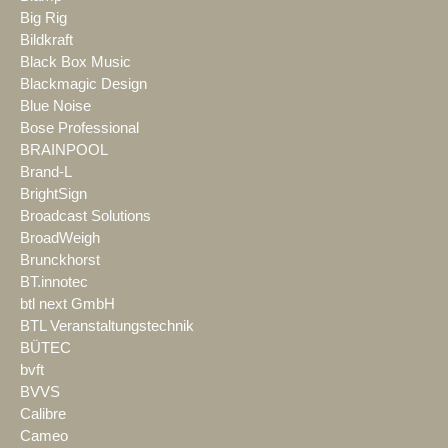
Big Rig
Bildkraft
Black Box Music
Blackmagic Design
Blue Noise
Bose Professional
BRAINPOOL
Brand-L
BrightSign
Broadcast Solutions
BroadWeigh
Brunckhorst
BT.innotec
btl next GmbH
BTL Veranstaltungstechnik
BÜTEC
bvft
BVVS
Calibre
Cameo