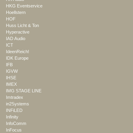
HKG Eventservice
Hoellstern
HOF
Huss Licht & Ton
Hyperactive
IAD Audio
ICT
IdeenReich!
IDK Europe
IFB
IGVW
IHSE
IMEX
IMG STAGE LINE
Imtradex
in2Systems
INFiLED
Infinity
InfoComm
InFocus