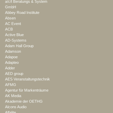
a/c/t Beratungs & System
GmbH
Abbey Road Institute
Absen
AC Event
ACB
Active Blue
AD-Systems
Adam Hall Group
Adamson
Adapoe
Adapteo
Adder
AED group
AES Veranstaltungstechnik
AFMG
Agentur für Markenträume
AK Media
Akademie der OETHG
Alcons Audio
Alfalite