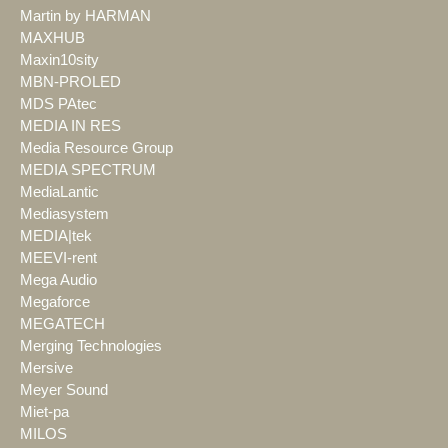
Martin by HARMAN
MAXHUB
Maxin10sity
MBN-PROLED
MDS PAtec
MEDIA IN RES
Media Resource Group
MEDIA SPECTRUM
MediaLantic
Mediasystem
MEDIA|tek
MEEVI-rent
Mega Audio
Megaforce
MEGATECH
Merging Technologies
Mersive
Meyer Sound
Miet-pa
MILOS