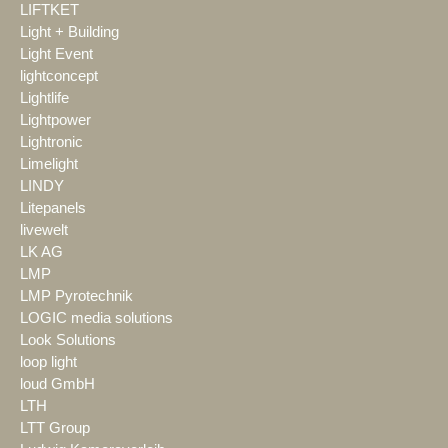
LIFTKET
Light + Building
Light Event
lightconcept
Lightlife
Lightpower
Lightronic
Limelight
LINDY
Litepanels
livewelt
LK AG
LMP
LMP Pyrotechnik
LOGIC media solutions
Look Solutions
loop light
loud GmbH
LTH
LTT Group