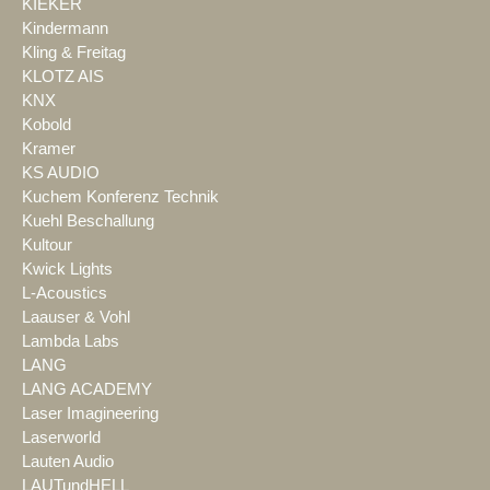
KIEKER
Kindermann
Kling & Freitag
KLOTZ AIS
KNX
Kobold
Kramer
KS AUDIO
Kuchem Konferenz Technik
Kuehl Beschallung
Kultour
Kwick Lights
L-Acoustics
Laauser & Vohl
Lambda Labs
LANG
LANG ACADEMY
Laser Imagineering
Laserworld
Lauten Audio
LAUTundHELL