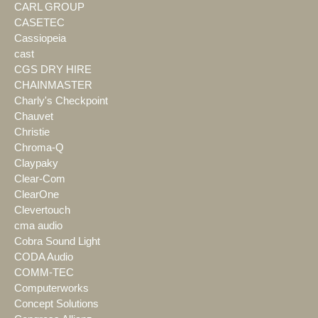
CARL GROUP
CASETEC
Cassiopeia
cast
CGS DRY HIRE
CHAINMASTER
Charly's Checkpoint
Chauvet
Christie
Chroma-Q
Claypaky
Clear-Com
ClearOne
Clevertouch
cma audio
Cobra Sound Light
CODA Audio
COMM-TEC
Computerworks
Concept Solutions