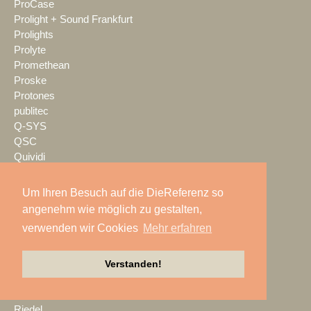
ProCase
Prolight + Sound Frankfurt
Prolights
Prolyte
Promethean
Proske
Protones
publitec
Q-SYS
QSC
Quividi
Qvest
Rain Age
Um Ihren Besuch auf die DieReferenz so
Rauschenberger Catering
angenehm wie möglich zu gestalten,
RCF
verwenden wir Cookies
Mehr erfahren
RENT EVENT TEC
rent4event
RentalNet
Verstanden!
Reprofil
rgb
Riedel