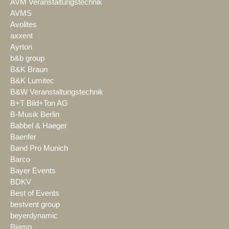
AVM Veranstaltungstechnik
AVMS
Avolites
axxent
Ayrton
b&b group
B&K Braun
B&K Lumitec
B&W Veranstaltungstechnik
B+T Bild+Ton AG
B-Musik Berlin
Babbel & Haeger
Baenfer
Band Pro Munich
Barco
Bayer Events
BDKV
Best of Events
bestvent group
beyerdynamic
Biamp