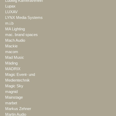
Ludwig Kameraverleih
Lupax
LUXAV
LYNX Media Systems
m.i.b
MA Lighting
mac. brand spaces
Mach Audio
Mackie
macom
Mad Music
Mäding
MADRIX
Magic Event- und
Medientechnik
Magic Sky
magnid
Mainstage
marbet
Markus Zehner
Martin Audio