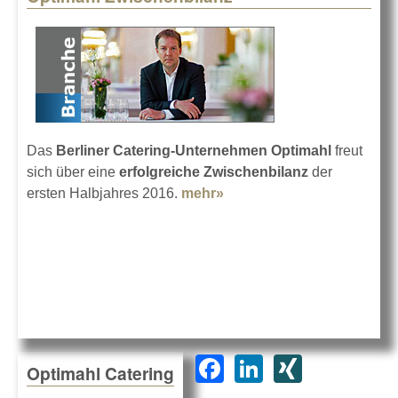
Das
Berliner Catering-Unternehmen Optimahl
freut
sich über eine
erfolgreiche Zwischenbilanz
der
ersten Halbjahres 2016.
mehr»
about Optimahl
Zwischenbilanz
F
Li
XI
Optimahl Catering
a
n
N