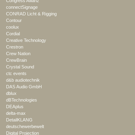
Congress Allianz
connectSignage
CONRAD Licht & Rigging
Contour
coolux
Cordial
Creative Technology
Crestron
Crew Nation
CrewBrain
Crystal Sound
ctc events
d&b audiotechnik
DAS Audio GmbH
dblux
dBTechnologies
DEAplus
delta-max
DetailKLANG
deutschewerbewelt
Digital Projection