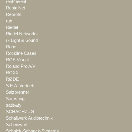
rent4event
RentalNet
Reprofil
rgb
Riedel
Riedel Networks
rk Light & Sound
Robe
Rockline Cases
ROE Visual
Roland Pro A/V
ROXX
RØDE
S.E.A. Vertrieb
Salzbrenner
Samsung
satis&fy
SCHACHZUG
Schallwerk Audiotechnik
Scheinwurf
Schnick-Schnack-Systems