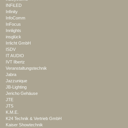
INFiLED
Infinity
InfoComm
InFocus
Innlights
insglück
Irrlicht GmbH
ISDV
IT AUDIO
IVT Ilbertz
Veranstaltungstechnik
Jabra
Jazzunique
JB-Lighting
Jericho Gehäuse
JTE
JTS
K.M.E.
K24 Technik & Vertrieb GmbH
Kaiser Showtechnik