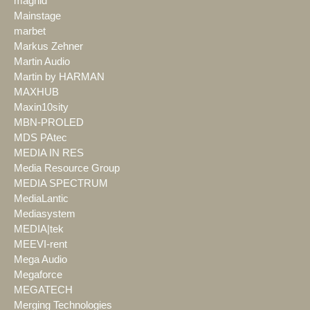
magnid
Mainstage
marbet
Markus Zehner
Martin Audio
Martin by HARMAN
MAXHUB
Maxin10sity
MBN-PROLED
MDS PAtec
MEDIA IN RES
Media Resource Group
MEDIA SPECTRUM
MediaLantic
Mediasystem
MEDIA|tek
MEEVI-rent
Mega Audio
Megaforce
MEGATECH
Merging Technologies