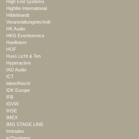
High End Systems
Highlite International
Hildebrandt
Veranstaltungstechnik
HK Audio
HKG Eventservice
Hoellstern
HOF
Huss Licht & Ton
Hyperactive
IAD Audio
ICT
IdeenReich!
IDK Europe
IFB
IGVW
IHSE
IMEX
IMG STAGE LINE
Imtradex
in2Systems