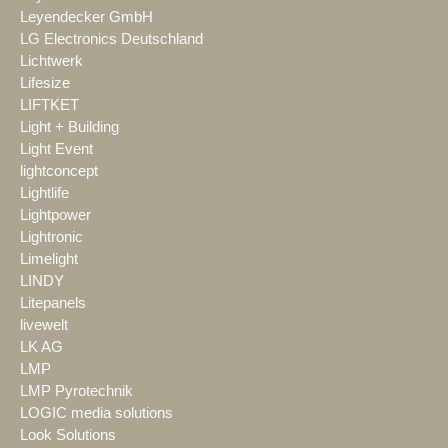
Leyendecker GmbH
LG Electronics Deutschland
Lichtwerk
Lifesize
LIFTKET
Light + Building
Light Event
lightconcept
Lightlife
Lightpower
Lightronic
Limelight
LINDY
Litepanels
livewelt
LK AG
LMP
LMP Pyrotechnik
LOGIC media solutions
Look Solutions