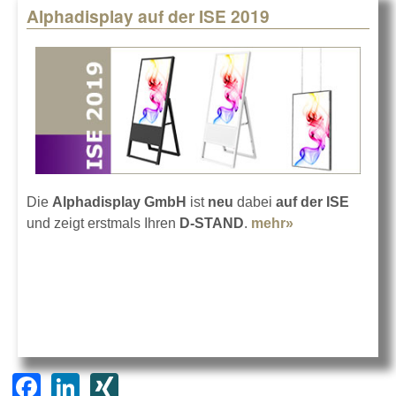
Alphadisplay auf der ISE 2019
Die
Alphadisplay GmbH
ist
neu
dabei
auf der ISE
und zeigt erstmals Ihren
D-STAND
.
mehr»
about
Alphadisplay
auf der ISE
2019
F
Li
XI