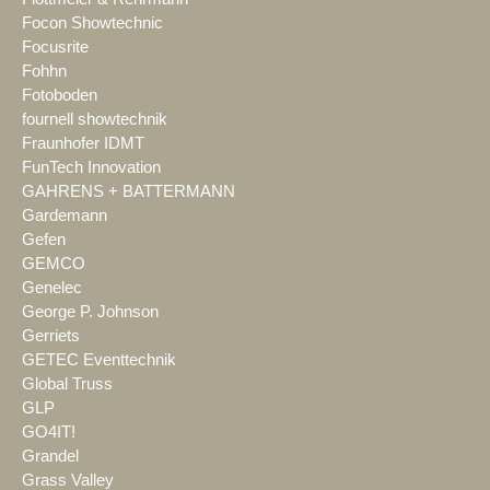
Focon Showtechnic
Focusrite
Fohhn
Fotoboden
fournell showtechnik
Fraunhofer IDMT
FunTech Innovation
GAHRENS + BATTERMANN
Gardemann
Gefen
GEMCO
Genelec
George P. Johnson
Gerriets
GETEC Eventtechnik
Global Truss
GLP
GO4IT!
Grandel
Grass Valley