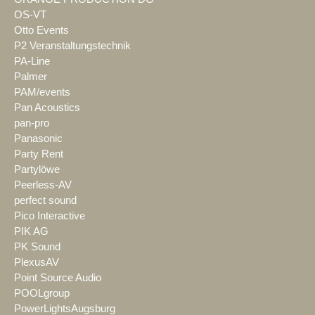
OS-VT
Otto Events
P2 Veranstaltungstechnik
PA-Line
Palmer
PAM/events
Pan Acoustics
pan-pro
Panasonic
Party Rent
Partylöwe
Peerless-AV
perfect sound
Pico Interactive
PIK AG
PK Sound
PlexusAV
Point Source Audio
POOLgroup
PowerLightsAugsburg