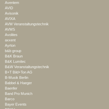
Aventem
AVID
Avisonik
AVIXA
AVM Veranstaltungstechnik
AVMS
Avolites
axxent
Ayrton
b&b group
B&K Braun
B&K Lumitec
B&W Veranstaltungstechnik
B+T Bild+Ton AG
B-Musik Berlin
Babbel & Haeger
Baenfer
Band Pro Munich
Barco
Bayer Events