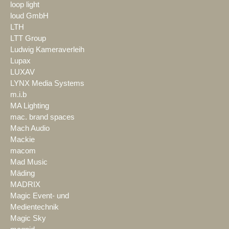
loop light
loud GmbH
LTH
LTT Group
Ludwig Kameraverleih
Lupax
LUXAV
LYNX Media Systems
m.i.b
MA Lighting
mac. brand spaces
Mach Audio
Mackie
macom
Mad Music
Mäding
MADRIX
Magic Event- und
Medientechnik
Magic Sky