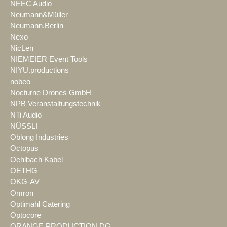
NEEC Audio
Neumann&Müller
Neumann.Berlin
Nexo
NicLen
NIEMEIER Event Tools
NIYU.productions
nobeo
Nocturne Drones GmbH
NPB Veranstaltungstechnik
NTi Audio
NÜSSLI
Oblong Industries
Octopus
Oehlbach Kabel
OETHG
OKG-AV
Omron
Optimahl Catering
Optocore
ORANGE PRODUCTION DG