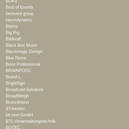
BDKV
Best of Events
bestvent group
beyerdynamic
Biamp
Big Rig
Bildkraft
Black Box Music
Blackmagic Design
Blue Noise
Bose Professional
BRAINPOOL
Brand-L
BrightSign
Broadcast Solutions
BroadWeigh
Brunckhorst
BT.innotec
btl next GmbH
BTL Veranstaltungstechnik
BÜTEC