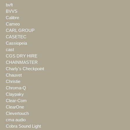
bvft
BVVS
Calibre
Cameo
CARL GROUP
CASETEC
Cassiopeia
cast
CGS DRY HIRE
CHAINMASTER
Charly's Checkpoint
Chauvet
Christie
Chroma-Q
Claypaky
Clear-Com
ClearOne
Clevertouch
cma audio
Cobra Sound Light