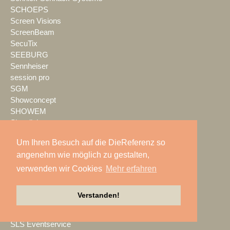
SCHOEPS
Screen Visions
ScreenBeam
SecuTix
SEEBURG
Sennheiser
session pro
SGM
Showconcept
SHOWEM
Showlight
Showmatrix
Um Ihren Besuch auf die DieReferenz so
Showrental
angenehm wie möglich zu gestalten,
Showtec
Showtech
verwenden wir Cookies
Mehr erfahren
ShowTex
Shure
Verstanden!
SIGNAL GmbH
sld mediatec
SLS Eventservice