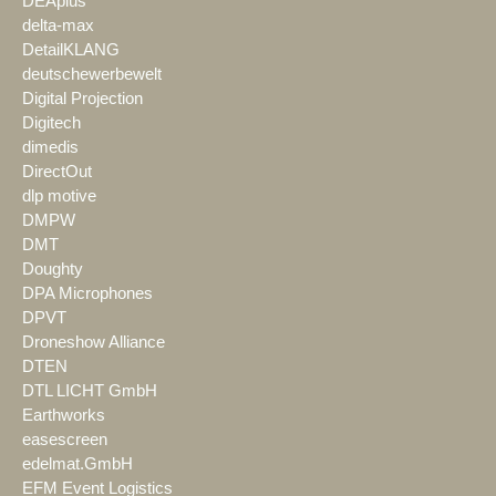
DEAplus
delta-max
DetailKLANG
deutschewerbewelt
Digital Projection
Digitech
dimedis
DirectOut
dlp motive
DMPW
DMT
Doughty
DPA Microphones
DPVT
Droneshow Alliance
DTEN
DTL LICHT GmbH
Earthworks
easescreen
edelmat.GmbH
EFM Event Logistics