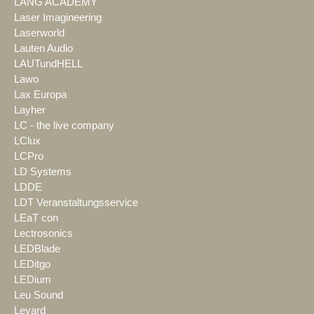
LANG ACADEMY
Laser Imagineering
Laserworld
Lauten Audio
LAUTundHELL
Lawo
Lax Europa
Layher
LC - the live company
LClux
LCPro
LD Systems
LDDE
LDT Veranstaltungsservice
LEaT con
Lectrosonics
LEDBlade
LEDitgo
LEDium
Leu Sound
Leyard