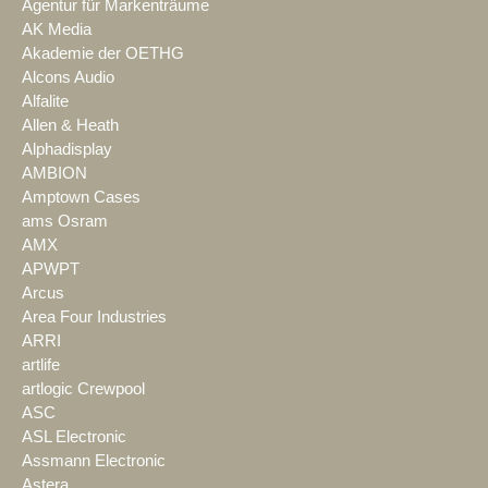
Agentur für Markenträume
AK Media
Akademie der OETHG
Alcons Audio
Alfalite
Allen & Heath
Alphadisplay
AMBION
Amptown Cases
ams Osram
AMX
APWPT
Arcus
Area Four Industries
ARRI
artlife
artlogic Crewpool
ASC
ASL Electronic
Assmann Electronic
Astera