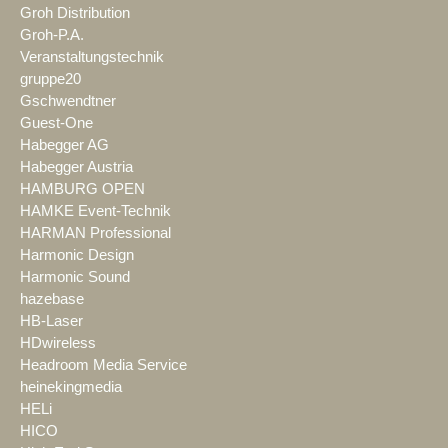
Groh Distribution
Groh-P.A.
Veranstaltungstechnik
gruppe20
Gschwendtner
Guest-One
Habegger AG
Habegger Austria
HAMBURG OPEN
HAMKE Event-Technik
HARMAN Professional
Harmonic Design
Harmonic Sound
hazebase
HB-Laser
HDwireless
Headroom Media Service
heinekingmedia
HELi
HICO