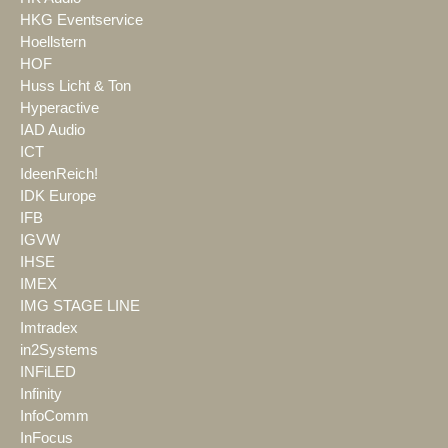
HKG Eventservice
Hoellstern
HOF
Huss Licht & Ton
Hyperactive
IAD Audio
ICT
IdeenReich!
IDK Europe
IFB
IGVW
IHSE
IMEX
IMG STAGE LINE
Imtradex
in2Systems
INFiLED
Infinity
InfoComm
InFocus