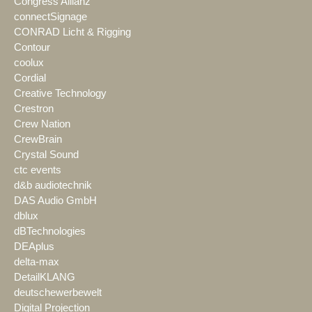
Congress Allianz
connectSignage
CONRAD Licht & Rigging
Contour
coolux
Cordial
Creative Technology
Crestron
Crew Nation
CrewBrain
Crystal Sound
ctc events
d&b audiotechnik
DAS Audio GmbH
dblux
dBTechnologies
DEAplus
delta-max
DetailKLANG
deutschewerbewelt
Digital Projection