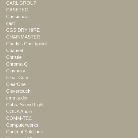
CARL GROUP
CASETEC
Cassiopeia
cast
CGS DRY HIRE
CHAINMASTER
Charly's Checkpoint
Chauvet
Christie
Chroma-Q
Claypaky
Clear-Com
ClearOne
Clevertouch
cma audio
Cobra Sound Light
CODA Audio
COMM-TEC
Computerworks
Concept Solutions