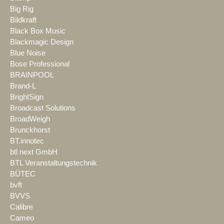
Big Rig
Bildkraft
Black Box Music
Blackmagic Design
Blue Noise
Bose Professional
BRAINPOOL
Brand-L
BrightSign
Broadcast Solutions
BroadWeigh
Brunckhorst
BT.innotec
btl next GmbH
BTL Veranstaltungstechnik
BÜTEC
bvft
BVVS
Calibre
Cameo