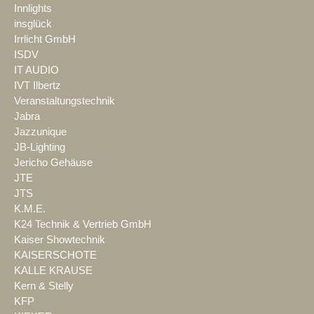
Innlights
insglück
Irrlicht GmbH
ISDV
IT AUDIO
IVT Ilbertz
Veranstaltungstechnik
Jabra
Jazzunique
JB-Lighting
Jericho Gehäuse
JTE
JTS
K.M.E.
K24 Technik & Vertrieb GmbH
Kaiser Showtechnik
KAISERSCHOTE
KALLE KRAUSE
Kern & Stelly
KFP