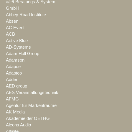
a/c/t Beratungs & System
GmbH
Abbey Road Institute
Absen
AC Event
ACB
Active Blue
AD-Systems
Adam Hall Group
Adamson
Adapoe
Adapteo
Adder
AED group
AES Veranstaltungstechnik
AFMG
Agentur für Markenträume
AK Media
Akademie der OETHG
Alcons Audio
Alfalite