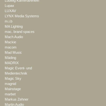
Ludwig Kameraverleih
Lupax
LUXAV
LYNX Media Systems
m.i.b
MA Lighting
mac. brand spaces
Mach Audio
Mackie
macom
Mad Music
Mäding
MADRIX
Magic Event- und
Medientechnik
Magic Sky
magnid
Mainstage
marbet
Markus Zehner
Martin Audio