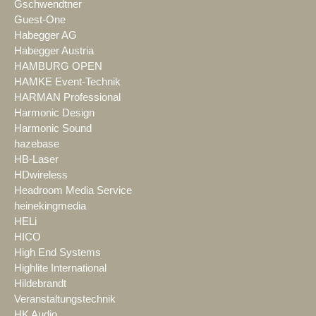
Gschwendtner
Guest-One
Habegger AG
Habegger Austria
HAMBURG OPEN
HAMKE Event-Technik
HARMAN Professional
Harmonic Design
Harmonic Sound
hazebase
HB-Laser
HDwireless
Headroom Media Service
heinekingmedia
HELi
HICO
High End Systems
Highlite International
Hildebrandt
Veranstaltungstechnik
HK Audio