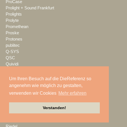
ProCase
Prolight + Sound Frankfurt
Prolights
Prolyte
Promethean
Proske
Protones
publitec
Q-SYS
QSC
Quividi
Qvest
Rain Age
Um Ihren Besuch auf die DieReferenz so
Rauschenberger Catering
angenehm wie möglich zu gestalten,
RCF
verwenden wir Cookies
Mehr erfahren
RENT EVENT TEC
rent4event
RentalNet
Verstanden!
Reprofil
rgb
Riedel