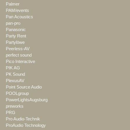
Palmer
PAM/events
Pan Acoustics
pan-pro
Panasonic
Party Rent
Partylöwe
Peerless-AV
perfect sound
Pico Interactive
PIK AG
PK Sound
PlexusAV
Point Source Audio
POOLgroup
PowerLightsAugsburg
preworks
PRG
Pro Audio-Technik
ProAudio Technology