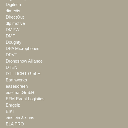
Digitech
dimedis
DirectOut
dlp motive
DMPW
DMT
Doughty
DPA Microphones
DPVT
Droneshow Alliance
DTEN
DTL LICHT GmbH
Earthworks
easescreen
edelmat.GmbH
EFM Event Logistics
Ehrgeiz
EIKI
einstein & sons
ELA PRO