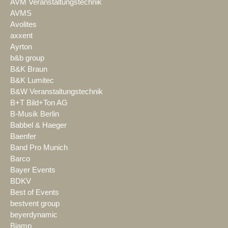
AVM Veranstaltungstechnik
AVMS
Avolites
axxent
Ayrton
b&b group
B&K Braun
B&K Lumitec
B&W Veranstaltungstechnik
B+T Bild+Ton AG
B-Musik Berlin
Babbel & Haeger
Baenfer
Band Pro Munich
Barco
Bayer Events
BDKV
Best of Events
bestvent group
beyerdynamic
Biamp