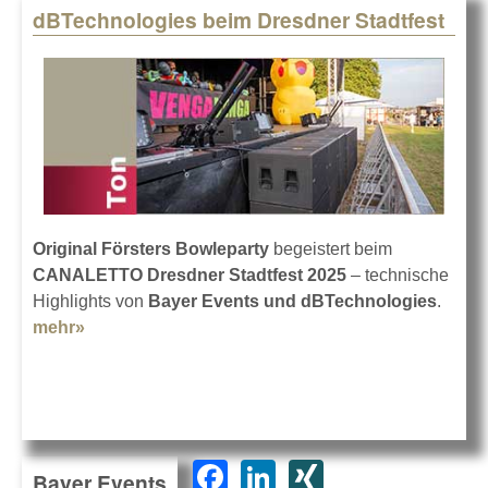
dBTechnologies beim Dresdner Stadtfest
Original Försters Bowleparty
begeistert beim
CANALETTO Dresdner Stadtfest 2025
– technische
Highlights von
Bayer Events und dBTechnologies
.
mehr»
about dBTechnologies beim Dresdner Stadtfest
F
Li
XI
Bayer Events