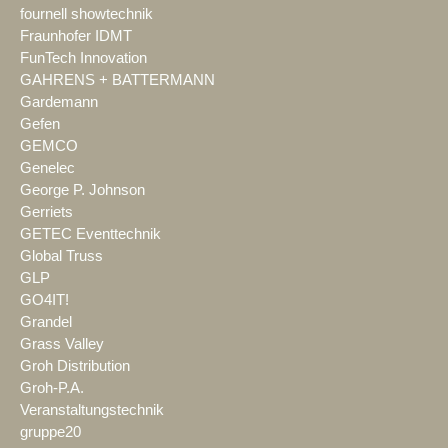
fournell showtechnik
Fraunhofer IDMT
FunTech Innovation
GAHRENS + BATTERMANN
Gardemann
Gefen
GEMCO
Genelec
George P. Johnson
Gerriets
GETEC Eventtechnik
Global Truss
GLP
GO4IT!
Grandel
Grass Valley
Groh Distribution
Groh-P.A.
Veranstaltungstechnik
gruppe20