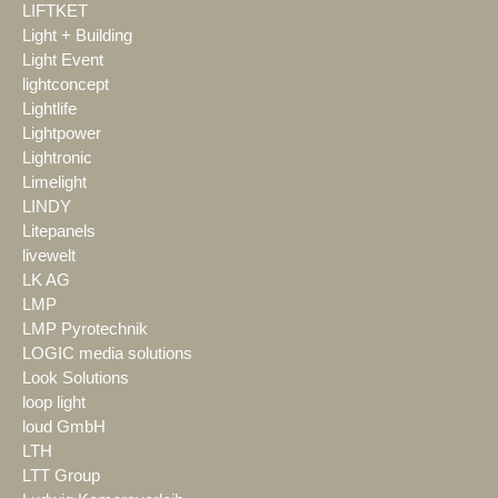
LIFTKET
Light + Building
Light Event
lightconcept
Lightlife
Lightpower
Lightronic
Limelight
LINDY
Litepanels
livewelt
LK AG
LMP
LMP Pyrotechnik
LOGIC media solutions
Look Solutions
loop light
loud GmbH
LTH
LTT Group