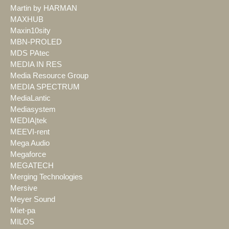
Martin by HARMAN
MAXHUB
Maxin10sity
MBN-PROLED
MDS PAtec
MEDIA IN RES
Media Resource Group
MEDIA SPECTRUM
MediaLantic
Mediasystem
MEDIA|tek
MEEVI-rent
Mega Audio
Megaforce
MEGATECH
Merging Technologies
Mersive
Meyer Sound
Miet-pa
MILOS