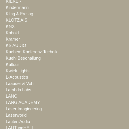
KIEKER
Kindermann
Kling & Freitag
KLOTZ AIS
KNX
Kobold
Kramer
KS AUDIO
Kuchem Konferenz Technik
Kuehl Beschallung
Kultour
Kwick Lights
L-Acoustics
Laauser & Vohl
Lambda Labs
LANG
LANG ACADEMY
Laser Imagineering
Laserworld
Lauten Audio
LAUTundHELL