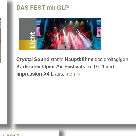
DAS FEST mit GLP
Crystal Sound
stattet
Hauptbühne
des dreitägigen
Karlsruher Open-Air-Festivals
mit
GT-1
und
impression X4
L
aus.
mehr»
about DAS FEST mit GL
 Save the Summer mit Megaforce