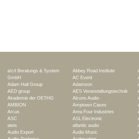
a/c/t Beratungs & System
Abbey Road Institute
GmbH
AC Event
Adam Hall Group
Adamson
AED group
AES Veranstaltungstechnik
Akademie der OETHG
Alcons Audio
AMBION
Amptown Cases
Arcus
Area Four Industries
ASC
ASL Electronic
ateis
atlantic audio
Audio Export
Audio Music
Audio-Technica
Audiovation