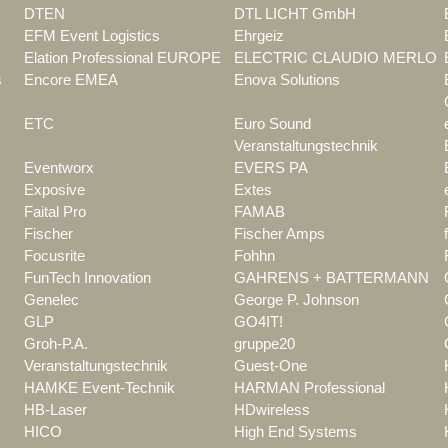
DTEN
DTL LICHT GmbH
EFM Event Logistics
Ehrgeiz
Elation Professional EUROPE
ELECTRIC CLAUDIO MERLO
s
Encore EMEA
Enova Solutions
ETC
Euro Sound
Veranstaltungstechnik
Eventworx
EVERS PA
Exposive
Extes
Faital Pro
FAMAB
Fischer
Fischer Amps
Focusrite
Fohhn
FunTech Innovation
GAHRENS + BATTERMANN
Genelec
George P. Johnson
GLP
GO4IT!
Groh-P.A.
gruppe20
Veranstaltungstechnik
Guest-One
HAMKE Event-Technik
HARMAN Professional
HB-Laser
HDwireless
HICO
High End Systems