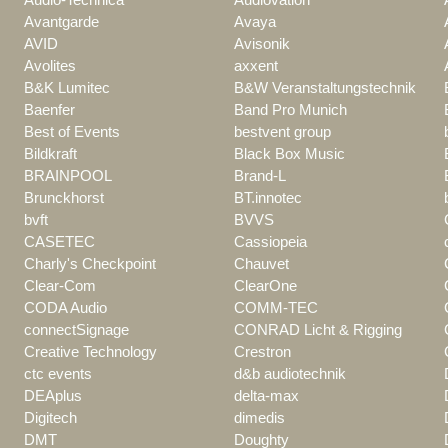
Avantgarde
Avaya
AVID
Avisonik
Avolites
axxent
B&K Lumitec
B&W Veranstaltungstechnik
Baenfer
Band Pro Munich
Best of Events
bestvent group
Bildkraft
Black Box Music
BRAINPOOL
Brand-L
Brunckhorst
BT.innotec
bvft
BVVS
CASETEC
Cassiopeia
Charly's Checkpoint
Chauvet
Clear-Com
ClearOne
CODA Audio
COMM-TEC
connectSignage
CONRAD Licht & Rigging
Creative Technology
Crestron
ctc events
d&b audiotechnik
DEAplus
delta-max
Digitech
dimedis
DMT
Doughty