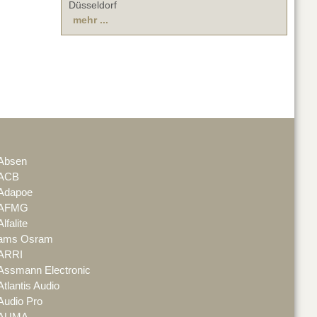
Düsseldorf
mehr ...
Absen
ACB
Adapoe
AFMG
Alfalite
ams Osram
ARRI
Assmann Electronic
Atlantis Audio
Audio Pro
AUMA