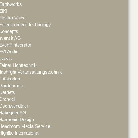
Earthworks
EIKI
Electro-Voice
Entertainment Technology
Concepts
event it AG
Event*Integrator
EVI Audio
eyevis
Feiner Lichttechnik
flashlight Veranstaltungstechnik
Fotoboden
Gardemann
Gerriets
Grandel
Gschwendtner
Habegger AG
Harmonic Design
Headroom Media Service
Highlite International