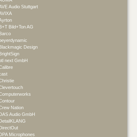
AVE Audio Stuttgart
AVIXA
Ayrton
B+T Bild+Ton AG
Barco
beyerdynamic
Blackmagic Design
BrightSign
btl next GmbH
Calibre
cast
Christie
Clevertouch
Computerworks
Contour
Crew Nation
DAS Audio GmbH
DetailKLANG
DirectOut
DPA Microphones