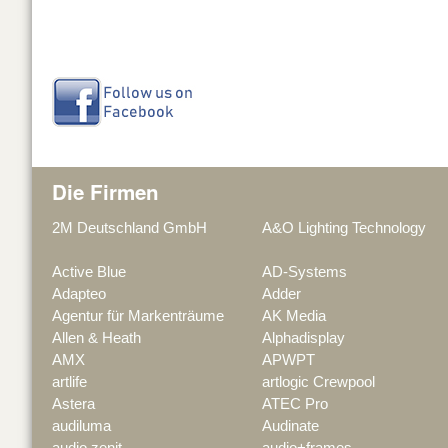
Die Firmen
2M Deutschland GmbH
A&O Lighting Technology
Active Blue
AD-Systems
Adapteo
Adder
Agentur für Markenträume
AK Media
Allen & Heath
Alphadisplay
AMX
APWPT
artlife
artlogic Crewpool
Astera
ATEC Pro
audiluma
Audinate
audio zenit
audio+frames