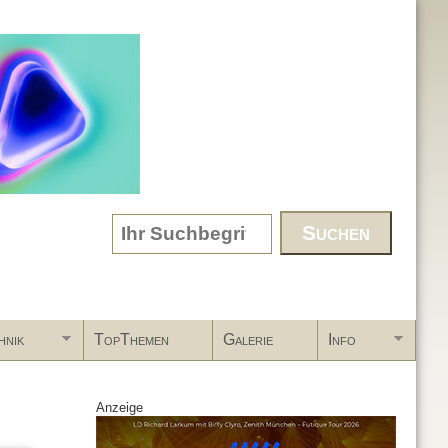
Search form
hnik
TopThemen
Galerie
Info
Anzeige