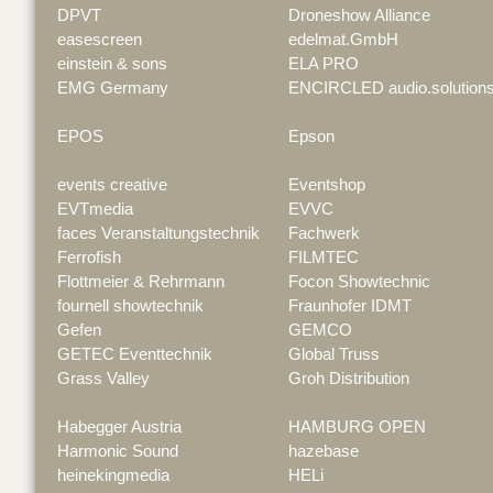
DPVT
Droneshow Alliance
easescreen
edelmat.GmbH
einstein & sons
ELA PRO
EMG Germany
ENCIRCLED audio.solution
EPOS
Epson
events creative
Eventshop
EVTmedia
EVVC
faces Veranstaltungstechnik
Fachwerk
Ferrofish
FILMTEC
Flottmeier & Rehrmann
Focon Showtechnic
fournell showtechnik
Fraunhofer IDMT
Gefen
GEMCO
GETEC Eventtechnik
Global Truss
Grass Valley
Groh Distribution
Habegger Austria
HAMBURG OPEN
Harmonic Sound
hazebase
heinekingmedia
HELi