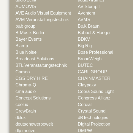
AUMOVIS
AV Stumpfl
AVE Audio Visual Equipment
Aventem
AVM Veranstaltungstechnik
AVMS
b&b group
B&K Braun
B-Musik Berlin
Babbel & Haeger
Bayer Events
BDKV
Biamp
Big Rig
Blue Noise
Bose Professional
Broadcast Solutions
BroadWeigh
BTL Veranstaltungstechnik
BÜTEC
Cameo
CARL GROUP
CGS DRY HIRE
CHAINMASTER
Chroma-Q
Claypaky
cma audio
Cobra Sound Light
Concept Solutions
Congress Allianz
coolux
Cordial
CrewBrain
Crystal Sound
dblux
dBTechnologies
deutschewerbewelt
Digital Projection
dlp motive
DMPW