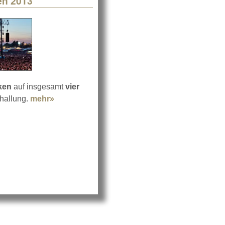
en 2013
ken
auf insgesamt
vier
hallung.
mehr»
about Crystal Sound in Wacken 2013