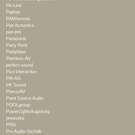
PA-Line
Palmer
PAM/events
Pan Acoustics
pan-pro
Panasonic
Party Rent
Partylöwe
Peerless-AV
perfect sound
Pico Interactive
PIK AG
PK Sound
PlexusAV
Point Source Audio
POOLgroup
PowerLightsAugsburg
preworks
PRG
Pro Audio-Technik