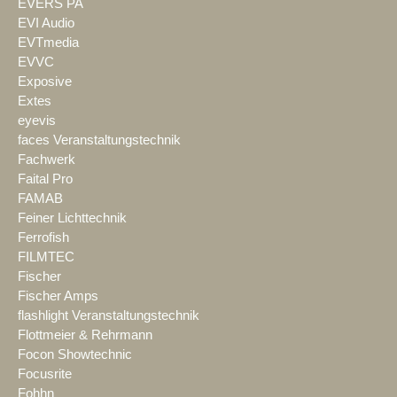
EVERS PA
EVI Audio
EVTmedia
EVVC
Exposive
Extes
eyevis
faces Veranstaltungstechnik
Fachwerk
Faital Pro
FAMAB
Feiner Lichttechnik
Ferrofish
FILMTEC
Fischer
Fischer Amps
flashlight Veranstaltungstechnik
Flottmeier & Rehrmann
Focon Showtechnic
Focusrite
Fohhn