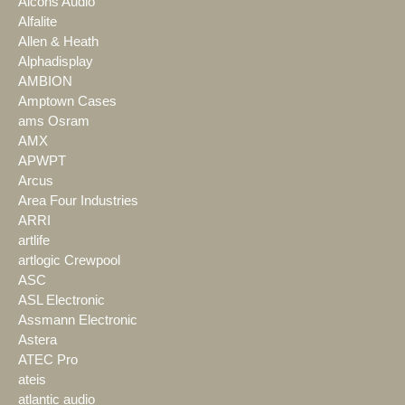
Alcons Audio
Alfalite
Allen & Heath
Alphadisplay
AMBION
Amptown Cases
ams Osram
AMX
APWPT
Arcus
Area Four Industries
ARRI
artlife
artlogic Crewpool
ASC
ASL Electronic
Assmann Electronic
Astera
ATEC Pro
ateis
atlantic audio