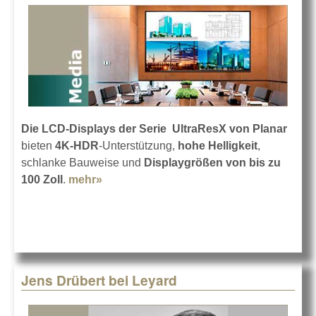
Die LCD-Displays der Serie UltraResX von Planar
bieten
4K-HDR
-Unterstützung,
hohe Helligkeit
,
schlanke Bauweise und
Displaygrößen von bis zu
100 Zoll
.
mehr»
about Planar UltraRes X
Jens Drübert bei Leyard