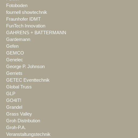
Fotoboden
fournell showtechnik
Fraunhofer IDMT
FunTech Innovation
GAHRENS + BATTERMANN
Gardemann
Gefen
GEMCO
Genelec
George P. Johnson
Gerriets
GETEC Eventtechnik
Global Truss
GLP
GO4IT!
Grandel
Grass Valley
Groh Distribution
Groh-P.A.
Veranstaltungstechnik