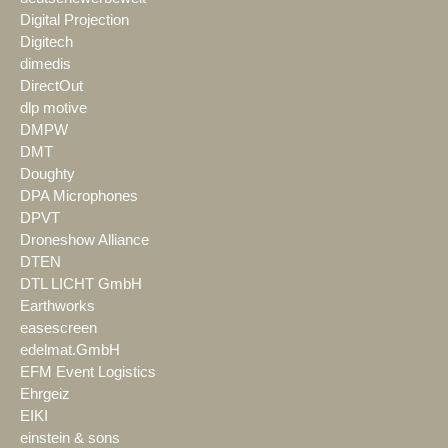
Digital Projection
Digitech
dimedis
DirectOut
dlp motive
DMPW
DMT
Doughty
DPA Microphones
DPVT
Droneshow Alliance
DTEN
DTL LICHT GmbH
Earthworks
easescreen
edelmat.GmbH
EFM Event Logistics
Ehrgeiz
EIKI
einstein & sons