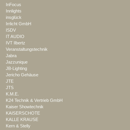
InFocus
Innlights
insglück
Irrlicht GmbH
ISDV
IT AUDIO
IVT Ilbertz
Veranstaltungstechnik
Jabra
Jazzunique
JB-Lighting
Jericho Gehäuse
JTE
JTS
K.M.E.
K24 Technik & Vertrieb GmbH
Kaiser Showtechnik
KAISERSCHOTE
KALLE KRAUSE
Kern & Stelly