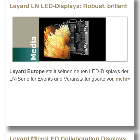
Leyard LN LED-Displays: Robust, brillant
Leyard Europe
stellt seinen neuen LED-Displays der
LN-Serie für Events und Veranstaltungsorte vor.
mehr»
abo
Ley
LN 
Dis
Rob
bril
Leyard MicroLED Collaboration Displays