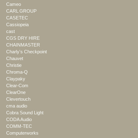
Cameo
CARL GROUP
CASETEC
Cassiopeia
cast
CGS DRY HIRE
CHAINMASTER
Charly's Checkpoint
Chauvet
Christie
Chroma-Q
Claypaky
Clear-Com
ClearOne
Clevertouch
cma audio
Cobra Sound Light
CODA Audio
COMM-TEC
Computerworks