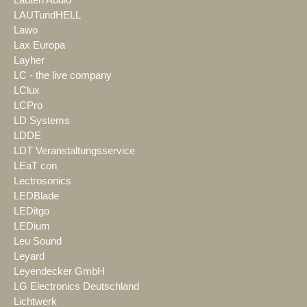
Lauten Audio
LAUTundHELL
Lawo
Lax Europa
Layher
LC - the live company
LClux
LCPro
LD Systems
LDDE
LDT Veranstaltungsservice
LEaT con
Lectrosonics
LEDBlade
LEDitgo
LEDium
Leu Sound
Leyard
Leyendecker GmbH
LG Electronics Deutschland
Lichtwerk