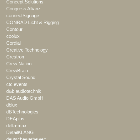
Concept Solutions
Congress Allianz
connectSignage
CONRAD Licht & Rigging
Contour
coolux
Cordial
Creative Technology
Crestron
Crew Nation
CrewBrain
Crystal Sound
ctc events
d&b audiotechnik
DAS Audio GmbH
dblux
dBTechnologies
DEAplus
delta-max
DetailKLANG
deutschewerbewelt