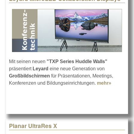
Mit seinen neuen
"TXP Series Huddle Walls"
präsentiert
Leyard
eine neue Generation von
Großbildschirmen
für Präsentationen, Meetings,
Konferenzen und Bildungseinrichtungen.
mehr»
about Ley
MicroLED
Collabora
Displays
Planar UltraRes X