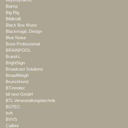
beyerdynamic
Biamp
Big Rig
Bildkraft
Black Box Music
Blackmagic Design
Blue Noise
Bose Professional
BRAINPOOL
Brand-L
BrightSign
Broadcast Solutions
BroadWeigh
Brunckhorst
BT.innotec
btl next GmbH
BTL Veranstaltungstechnik
BÜTEC
bvft
BVVS
Calibre