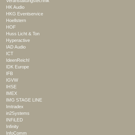
Veranstaltungstechnik
HK Audio
HKG Eventservice
Hoellstern
HOF
Huss Licht & Ton
Hyperactive
IAD Audio
ICT
IdeenReich!
IDK Europe
IFB
IGVW
IHSE
IMEX
IMG STAGE LINE
Imtradex
in2Systems
INFiLED
Infinity
InfoComm