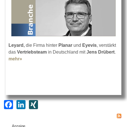
Leyard,
die Firma hinter
Planar
und
Eyevis
, verstärkt
das
Vertriebsteam
in Deutschland mit
Jens Drübert
.
mehr»
about Jens Drübert bei Leyard
F
Li
XI
a
n
N
c
k
G
Anzeige