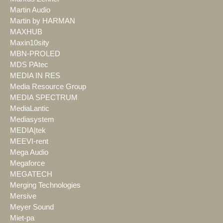
Martin Audio
Martin by HARMAN
MAXHUB
Maxin10sity
MBN-PROLED
MDS PAtec
MEDIA IN RES
Media Resource Group
MEDIA SPECTRUM
MediaLantic
Mediasystem
MEDIA|tek
MEEVI-rent
Mega Audio
Megaforce
MEGATECH
Merging Technologies
Mersive
Meyer Sound
Miet-pa