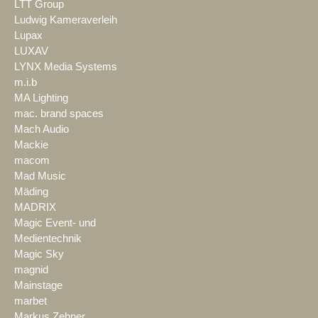
LTT Group
Ludwig Kameraverleih
Lupax
LUXAV
LYNX Media Systems
m.i.b
MA Lighting
mac. brand spaces
Mach Audio
Mackie
macom
Mad Music
Mäding
MADRIX
Magic Event- und
Medientechnik
Magic Sky
magnid
Mainstage
marbet
Markus Zehner