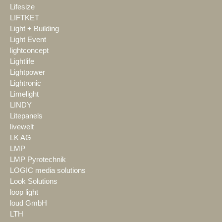
Lifesize
LIFTKET
Light + Building
Light Event
lightconcept
Lightlife
Lightpower
Lightronic
Limelight
LINDY
Litepanels
livewelt
LK AG
LMP
LMP Pyrotechnik
LOGIC media solutions
Look Solutions
loop light
loud GmbH
LTH