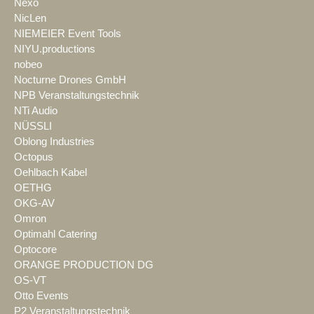
Nexo
NicLen
NIEMEIER Event Tools
NIYU.productions
nobeo
Nocturne Drones GmbH
NPB Veranstaltungstechnik
NTi Audio
NÜSSLI
Oblong Industries
Octopus
Oehlbach Kabel
OETHG
OKG-AV
Omron
Optimahl Catering
Optocore
ORANGE PRODUCTION DG
OS-VT
Otto Events
P2 Veranstaltungstechnik