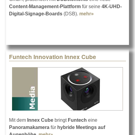
Content-Management-Plattform
für seine
4K-UHD-
Digital-Signage-Boards
(DSB).
mehr»
about
DSBelements von
bemotive
Funtech Innovation Innex Cube
Mit dem
Innex Cube
bringt
Funtech
eine
Panoramakamera
für
hybride Meetings auf
Augenhöhe
.
mehr»
about Funtech Innovation Innex