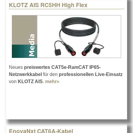
KLOTZ AIS RC5HH High Flex
Neues
preiswertes CAT5e-RamCAT IP65-
Netzwerkkabel
für den
professionellen Live-Einsatz
von
KLOTZ AIS
.
mehr»
about KLOTZ AIS RC5HH High
Flex
EnovaNxt CAT6A-Kabel