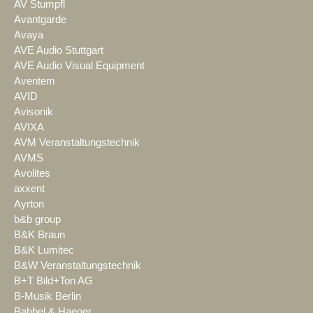
AV Stumpfl
Avantgarde
Avaya
AVE Audio Stuttgart
AVE Audio Visual Equipment
Aventem
AVID
Avisonik
AVIXA
AVM Veranstaltungstechnik
AVMS
Avolites
axxent
Ayrton
b&b group
B&K Braun
B&K Lumitec
B&W Veranstaltungstechnik
B+T Bild+Ton AG
B-Musik Berlin
Babbel & Haeger