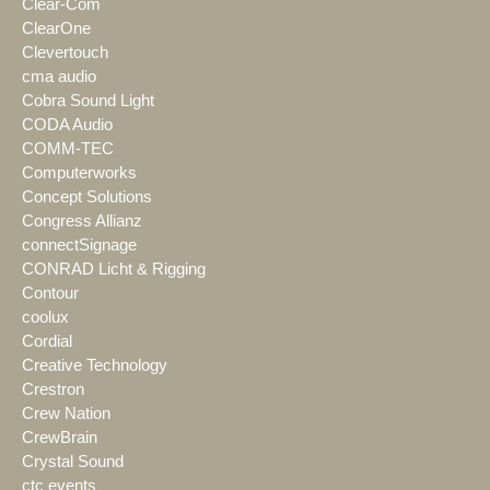
Clear-Com
ClearOne
Clevertouch
cma audio
Cobra Sound Light
CODA Audio
COMM-TEC
Computerworks
Concept Solutions
Congress Allianz
connectSignage
CONRAD Licht & Rigging
Contour
coolux
Cordial
Creative Technology
Crestron
Crew Nation
CrewBrain
Crystal Sound
ctc events