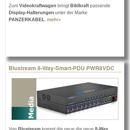
Zum
Videokraftwagen
bringt
Bildkraft
passende
Display-Halterungen
unter der Marke
PANZERKABEL
.
mehr»
about Bildkraft bringt Display-
Halterungen
Blustream 8-Way-Smart-PDU PWR8VDC
Von
Blustream
kommt die neue die neue
8-Way