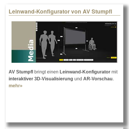
Leinwand-Konfigurator von AV Stumpfl
Pages
AV Stumpfl
bringt einen
Leinwand-Konfigurator
mit
interaktiver 3D-Visualisierung
und
AR-Vorschau
.
mehr»
about Leinwand-Konfigurator von AV Stumpfl