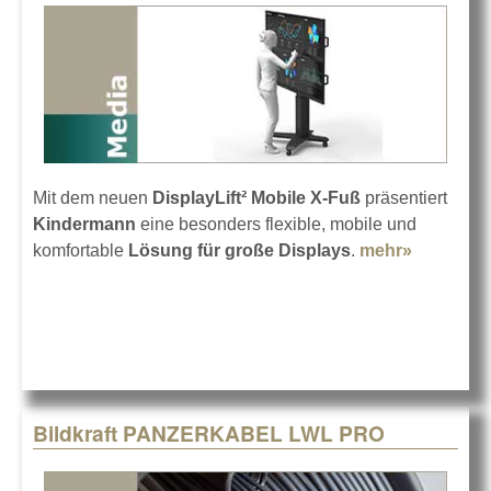
Mit dem neuen
DisplayLift² Mobile X-Fuß
präsentiert
Kindermann
eine besonders flexible, mobile und
komfortable
Lösung für große Displays
.
mehr»
about
Kinderm
DisplayLif
Mobile X-
Fuß
Bildkraft PANZERKABEL LWL PRO