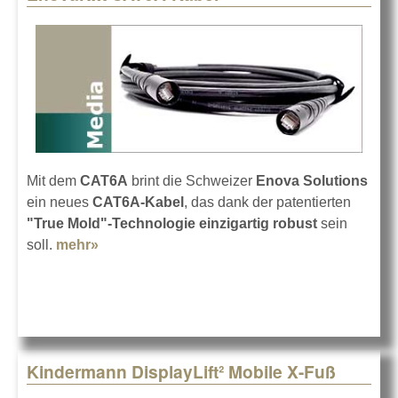
Mit dem
CAT6A
brint die Schweizer
Enova Solutions
ein neues
CAT6A-Kabel
, das dank der patentierten
"True Mold"-Technologie einzigartig robust
sein
soll.
mehr»
about EnovaNxt CAT6A-Kabel
Kindermann DisplayLift² Mobile X-Fuß