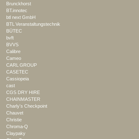
Brunckhorst
BT.innotec
btl next GmbH
BTL Veranstaltungstechnik
BÜTEC
bvft
BVVS
Calibre
Cameo
CARL GROUP
CASETEC
Cassiopeia
cast
CGS DRY HIRE
CHAINMASTER
Charly's Checkpoint
Chauvet
Christie
Chroma-Q
Claypaky