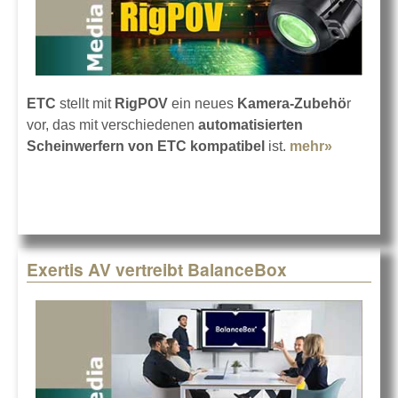
ETC
stellt mit
RigPOV
ein neues
Kamera-Zubehö
r
vor, das mit verschiedenen
automatisierten
Scheinwerfern von ETC kompatibel
ist.
mehr»
about
Neue
Rig-
Einblicke
mit ETC
RigPOV-
Exertis AV vertreibt BalanceBox
Kamera