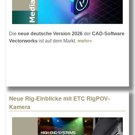
Die
neue deutsche Version 2026
der
CAD-Software
Vectorworks
ist auf dem Markt.
mehr»
about Vectorworks
2026 ist da
Neue Rig-Einblicke mit ETC RigPOV-
Kamera