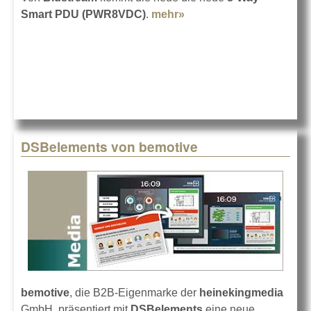
Smart PDU (PWR8VDC)
.
mehr»
about Blustream 8-Way-
Smart-PDU PWR8VDC
DSBelements von bemotive
bemotive
, die B2B-Eigenmarke der
heinekingmedia
GmbH, präsentiert mit
DSBelements
eine neue