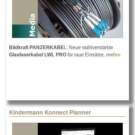
Bildkraft PANZERKABE
L: Neue stahlverstärkte
Glasfaserkabel LWL PRO
für raue Einsätze.
mehr»
about 
PANZ
LWL 
Kindermann Konnect Planner