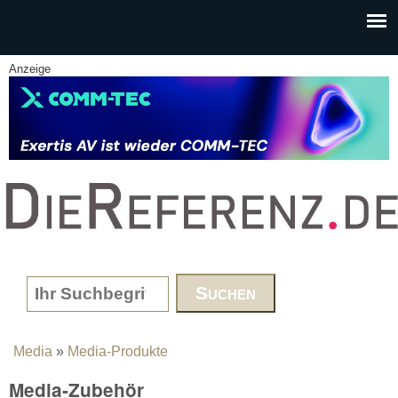
Skip to main content
Anzeige
www.DieReferenz.de
Search form
Media
»
Media-Produkte
You are here
Media-Zubehör