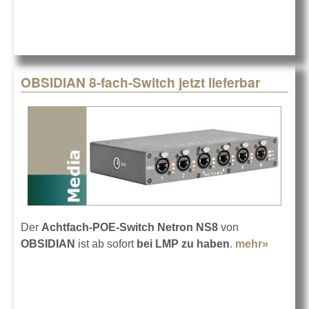
21C
OBSIDIAN 8-fach-Switch jetzt lieferbar
Der
Achtfach-POE-Switch Netron NS8
von
OBSIDIAN
ist ab sofort
bei LMP zu haben
.
mehr»
about
OBSID
8-fach-
Switch