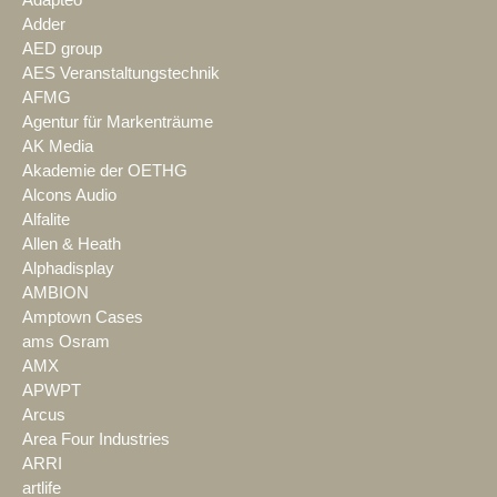
Adapteo
Adder
AED group
AES Veranstaltungstechnik
AFMG
Agentur für Markenträume
AK Media
Akademie der OETHG
Alcons Audio
Alfalite
Allen & Heath
Alphadisplay
AMBION
Amptown Cases
ams Osram
AMX
APWPT
Arcus
Area Four Industries
ARRI
artlife