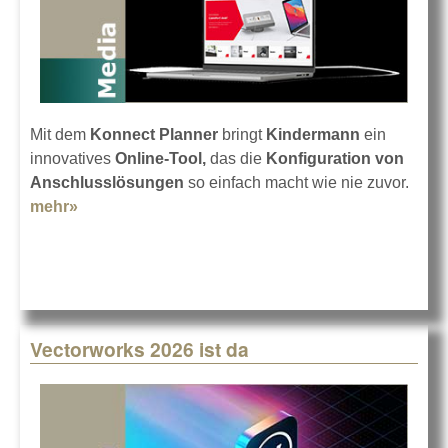
Mit dem
Konnect Planner
bringt
Kindermann
ein
innovatives
Online-Tool,
das die
Konfiguration von
Anschlusslösungen
so einfach macht wie nie zuvor.
mehr»
about Kindermann Konnect Planner
Vectorworks 2026 ist da