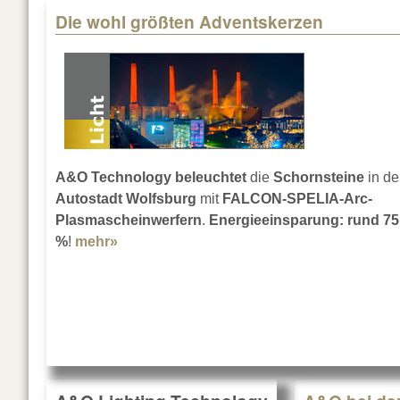
Die wohl größten Adventskerzen
A&O Technology
beleuchtet
die
Schornsteine
in de
Autostadt Wolfsburg
mit
FALCON-SPELIA-Arc-
Plasmascheinwerfern
.
Energieeinsparung: rund 75
%
!
mehr»
about Die wohl größten Adventskerzen