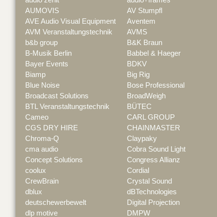
AUMOVIS
AV Stumpfl
AVE Audio Visual Equipment
Aventem
AVM Veranstaltungstechnik
AVMS
b&b group
B&K Braun
B-Musik Berlin
Babbel & Haeger
Bayer Events
BDKV
Biamp
Big Rig
Blue Noise
Bose Professional
Broadcast Solutions
BroadWeigh
BTL Veranstaltungstechnik
BÜTEC
Cameo
CARL GROUP
CGS DRY HIRE
CHAINMASTER
Chroma-Q
Claypaky
cma audio
Cobra Sound Light
Concept Solutions
Congress Allianz
coolux
Cordial
CrewBrain
Crystal Sound
dblux
dBTechnologies
deutschewerbewelt
Digital Projection
dlp motive
DMPW