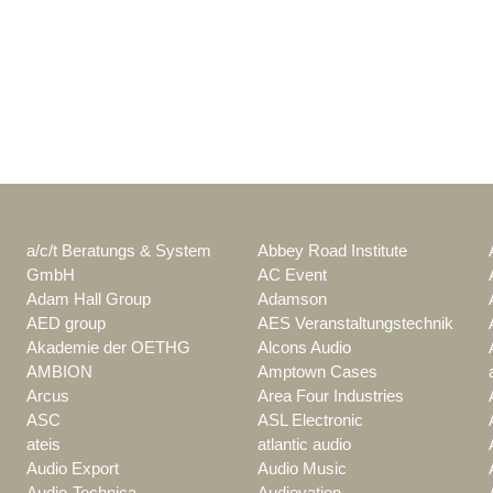
a/c/t Beratungs & System
Abbey Road Institute
GmbH
AC Event
Adam Hall Group
Adamson
AED group
AES Veranstaltungstechnik
Akademie der OETHG
Alcons Audio
AMBION
Amptown Cases
Arcus
Area Four Industries
ASC
ASL Electronic
ateis
atlantic audio
Audio Export
Audio Music
Audio-Technica
Audiovation