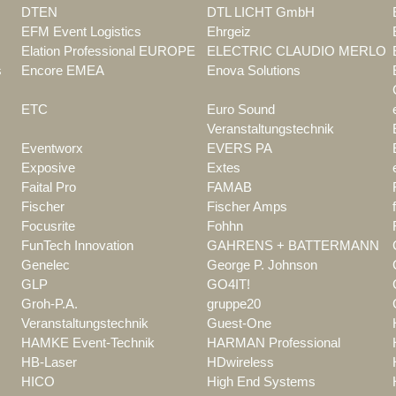
DTEN
DTL LICHT GmbH
EFM Event Logistics
Ehrgeiz
Elation Professional EUROPE
ELECTRIC CLAUDIO MERLO
s
Encore EMEA
Enova Solutions
ETC
Euro Sound
Veranstaltungstechnik
Eventworx
EVERS PA
Exposive
Extes
Faital Pro
FAMAB
Fischer
Fischer Amps
Focusrite
Fohhn
FunTech Innovation
GAHRENS + BATTERMANN
Genelec
George P. Johnson
GLP
GO4IT!
Groh-P.A.
gruppe20
Veranstaltungstechnik
Guest-One
HAMKE Event-Technik
HARMAN Professional
HB-Laser
HDwireless
HICO
High End Systems