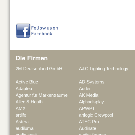
Die Firmen
2M Deutschland GmbH
A&O Lighting Technology
Active Blue
AD-Systems
Adapteo
Adder
Agentur für Markenträume
AK Media
Allen & Heath
Alphadisplay
AMX
APWPT
artlife
artlogic Crewpool
Astera
ATEC Pro
audiluma
Audinate
audio zenit
audio+frames