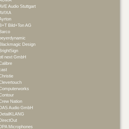
AVE Audio Stuttgart
AVIXA
Ayrton
B+T Bild+Ton AG
Barco
beyerdynamic
Blackmagic Design
BrightSign
btl next GmbH
Calibre
cast
Christie
Clevertouch
Computerworks
Contour
Crew Nation
DAS Audio GmbH
DetailKLANG
DirectOut
DPA Microphones