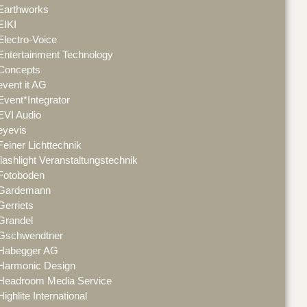
Earthworks
EIKI
Electro-Voice
Entertainment Technology
Concepts
event it AG
Event*Integrator
EVI Audio
eyevis
Feiner Lichttechnik
flashlight Veranstaltungstechnik
Fotoboden
Gardemann
Gerriets
Grandel
Gschwendtner
Habegger AG
Harmonic Design
Headroom Media Service
Highlite International