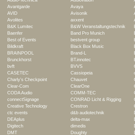
Avantgarde
Avaya
AVID
Avisonik
Avolites
axxent
B&K Lumitec
B&W Veranstaltungstechnik
Baenfer
Band Pro Munich
Best of Events
bestvent group
Bildkraft
Black Box Music
BRAINPOOL
Brand-L
Brunckhorst
BT.innotec
bvft
BVVS
CASETEC
Cassiopeia
Charly's Checkpoint
Chauvet
Clear-Com
ClearOne
CODA Audio
COMM-TEC
connectSignage
CONRAD Licht & Rigging
Creative Technology
Crestron
ctc events
d&b audiotechnik
DEAplus
delta-max
Digitech
dimedis
DMT
Doughty