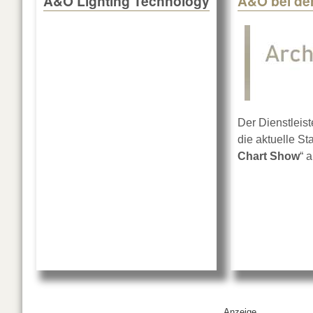
A&O Lighting Technology
A&O bei de
Der Dienstleis
die aktuelle St
Chart Show
“ 
Anzeige