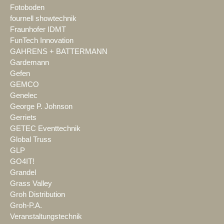
Fotoboden
fournell showtechnik
Fraunhofer IDMT
FunTech Innovation
GAHRENS + BATTERMANN
Gardemann
Gefen
GEMCO
Genelec
George P. Johnson
Gerriets
GETEC Eventtechnik
Global Truss
GLP
GO4IT!
Grandel
Grass Valley
Groh Distribution
Groh-P.A.
Veranstaltungstechnik