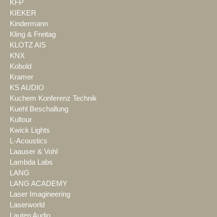
KFP
KIEKER
Kindermann
Kling & Freitag
KLOTZ AIS
KNX
Kobold
Kramer
KS AUDIO
Kuchem Konferenz Technik
Kuehl Beschallung
Kultour
Kwick Lights
L-Acoustics
Laauser & Vohl
Lambda Labs
LANG
LANG ACADEMY
Laser Imagineering
Laserworld
Lauten Audio