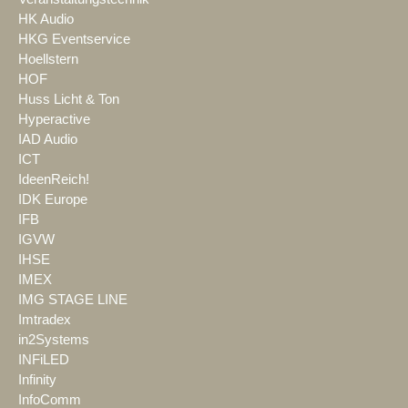
HK Audio
HKG Eventservice
Hoellstern
HOF
Huss Licht & Ton
Hyperactive
IAD Audio
ICT
IdeenReich!
IDK Europe
IFB
IGVW
IHSE
IMEX
IMG STAGE LINE
Imtradex
in2Systems
INFiLED
Infinity
InfoComm