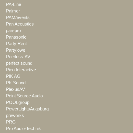
PA-Line
Palmer
PAM/events
Pan Acoustics
pan-pro
Panasonic
Party Rent
Partylöwe
Peerless-AV
perfect sound
Pico Interactive
PIK AG
PK Sound
PlexusAV
Point Source Audio
POOLgroup
PowerLightsAugsburg
preworks
PRG
Pro Audio-Technik