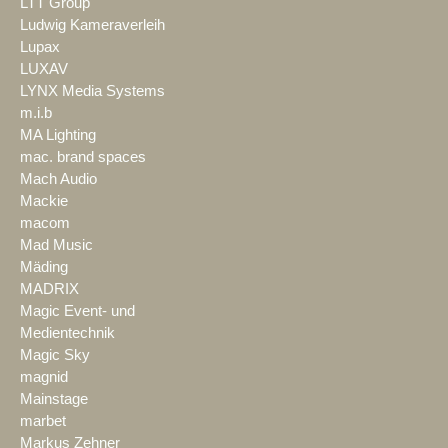
LTT Group
Ludwig Kameraverleih
Lupax
LUXAV
LYNX Media Systems
m.i.b
MA Lighting
mac. brand spaces
Mach Audio
Mackie
macom
Mad Music
Mäding
MADRIX
Magic Event- und
Medientechnik
Magic Sky
magnid
Mainstage
marbet
Markus Zehner