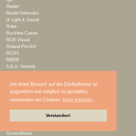
Riedel
Riedel Networks
rk Light & Sound
Robe
Rockline Cases
ROE Visual
Roland Pro A/V
ROXX
RØDE
S.E.A. Vertrieb
Salzbrenner
Samsung
Um Ihren Besuch auf die DieReferenz so
satis&fy
angenehm wie möglich zu gestalten,
SCHACHZUG
verwenden wir Cookies
Mehr erfahren
Schallwerk Audiotechnik
Scheinwurf
Schnick-Schnack-Systems
Verstanden!
SCHOEPS
Screen Visions
ScreenBeam