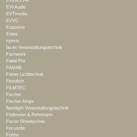
EVERS PA
EVI Audio
EVTmedia
EVVC
Exposive
Extes
eyevis
faces Veranstaltungstechnik
Fachwerk
Faital Pro
FAMAB
Feiner Lichttechnik
Ferrofish
FILMTEC
Fischer
Fischer Amps
flashlight Veranstaltungstechnik
Flottmeier & Rehrmann
Focon Showtechnic
Focusrite
Fohhn