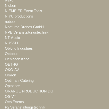
Nexo
NicLen
NIEMEIER Event Tools
NIYU.productions
nobeo
Nocturne Drones GmbH
NPB Veranstaltungstechnik
NTi Audio
NÜSSLI
Oblong Industries
Octopus
Oehlbach Kabel
OETHG
OKG-AV
Omron
Optimahl Catering
Optocore
ORANGE PRODUCTION DG
OS-VT
Otto Events
P2 Veranstaltungstechnik