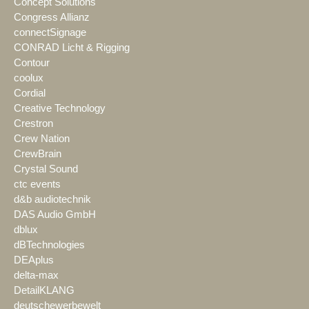
Concept Solutions
Congress Allianz
connectSignage
CONRAD Licht & Rigging
Contour
coolux
Cordial
Creative Technology
Crestron
Crew Nation
CrewBrain
Crystal Sound
ctc events
d&b audiotechnik
DAS Audio GmbH
dblux
dBTechnologies
DEAplus
delta-max
DetailKLANG
deutschewerbewelt