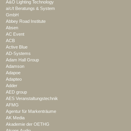
A&O Lighting Technology
a/c/t Beratungs & System
GmbH
Abbey Road Institute
Absen
AC Event
ACB
Active Blue
AD-Systems
Adam Hall Group
Adamson
Adapoe
Adapteo
Adder
AED group
AES Veranstaltungstechnik
AFMG
Agentur für Markenträume
AK Media
Akademie der OETHG
Alcons Audio