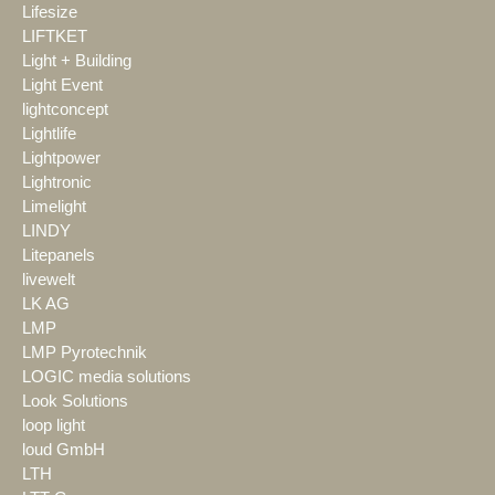
Lifesize
LIFTKET
Light + Building
Light Event
lightconcept
Lightlife
Lightpower
Lightronic
Limelight
LINDY
Litepanels
livewelt
LK AG
LMP
LMP Pyrotechnik
LOGIC media solutions
Look Solutions
loop light
loud GmbH
LTH