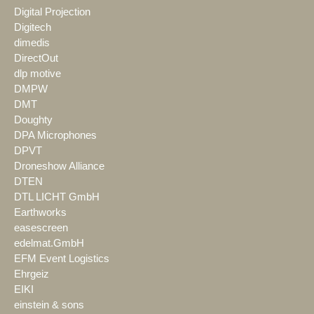
Digital Projection
Digitech
dimedis
DirectOut
dlp motive
DMPW
DMT
Doughty
DPA Microphones
DPVT
Droneshow Alliance
DTEN
DTL LICHT GmbH
Earthworks
easescreen
edelmat.GmbH
EFM Event Logistics
Ehrgeiz
EIKI
einstein & sons