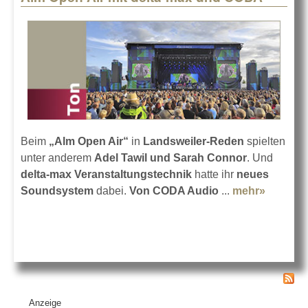
Beim
„Alm Open Air“
in
Landsweiler-Reden
spielten
unter anderem
Adel Tawil und Sarah Connor
. Und
delta-max Veranstaltungstechnik
hatte ihr
neues
Soundsystem
dabei.
Von CODA Audio
...
mehr»
about
Alm
Open
Air mit
delta-
max
und
Anzeige
CODA