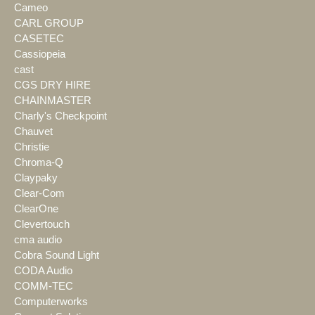
Cameo
CARL GROUP
CASETEC
Cassiopeia
cast
CGS DRY HIRE
CHAINMASTER
Charly's Checkpoint
Chauvet
Christie
Chroma-Q
Claypaky
Clear-Com
ClearOne
Clevertouch
cma audio
Cobra Sound Light
CODA Audio
COMM-TEC
Computerworks