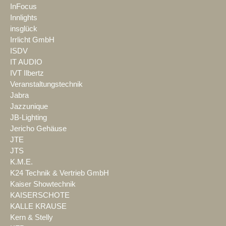
InFocus
Innlights
insglück
Irrlicht GmbH
ISDV
IT AUDIO
IVT Ilbertz
Veranstaltungstechnik
Jabra
Jazzunique
JB-Lighting
Jericho Gehäuse
JTE
JTS
K.M.E.
K24 Technik & Vertrieb GmbH
Kaiser Showtechnik
KAISERSCHOTE
KALLE KRAUSE
Kern & Stelly