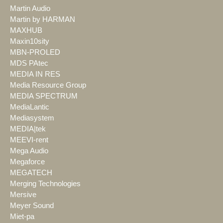
Martin Audio
Martin by HARMAN
MAXHUB
Maxin10sity
MBN-PROLED
MDS PAtec
MEDIA IN RES
Media Resource Group
MEDIA SPECTRUM
MediaLantic
Mediasystem
MEDIA|tek
MEEVI-rent
Mega Audio
Megaforce
MEGATECH
Merging Technologies
Mersive
Meyer Sound
Miet-pa