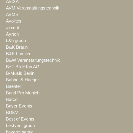
AVIXA
AVM Veranstaltungstechnik
AVMS
Avolites
axxent
Ayrton
b&b group
B&K Braun
B&K Lumitec
B&W Veranstaltungstechnik
B+T Bild+Ton AG
B-Musik Berlin
Babbel & Haeger
Baenfer
Band Pro Munich
Barco
Bayer Events
BDKV
Best of Events
bestvent group
beyerdynamic