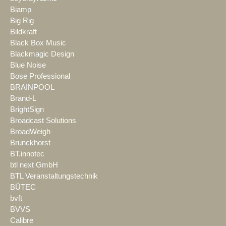
Biamp
Big Rig
Bildkraft
Black Box Music
Blackmagic Design
Blue Noise
Bose Professional
BRAINPOOL
Brand-L
BrightSign
Broadcast Solutions
BroadWeigh
Brunckhorst
BT.innotec
btl next GmbH
BTL Veranstaltungstechnik
BÜTEC
bvft
BVVS
Calibre