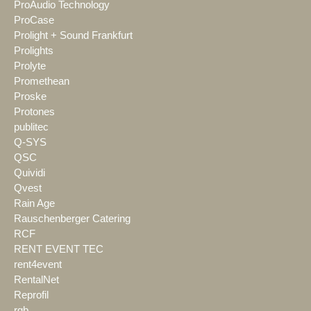
ProAudio Technology
ProCase
Prolight + Sound Frankfurt
Prolights
Prolyte
Promethean
Proske
Protones
publitec
Q-SYS
QSC
Quividi
Qvest
Rain Age
Rauschenberger Catering
RCF
RENT EVENT TEC
rent4event
RentalNet
Reprofil
rgb