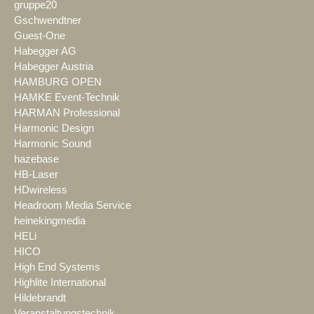
gruppe20
Gschwendtner
Guest-One
Habegger AG
Habegger Austria
HAMBURG OPEN
HAMKE Event-Technik
HARMAN Professional
Harmonic Design
Harmonic Sound
hazebase
HB-Laser
HDwireless
Headroom Media Service
heinekingmedia
HELi
HICO
High End Systems
Highlite International
Hildebrandt
Veranstaltungstechnik