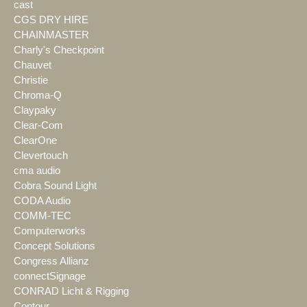
cast
CGS DRY HIRE
CHAINMASTER
Charly's Checkpoint
Chauvet
Christie
Chroma-Q
Claypaky
Clear-Com
ClearOne
Clevertouch
cma audio
Cobra Sound Light
CODA Audio
COMM-TEC
Computerworks
Concept Solutions
Congress Allianz
connectSignage
CONRAD Licht & Rigging
Contour