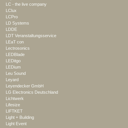
LC - the live company
LClux
LCPro
LD Systems
LDDE
LDT Veranstaltungsservice
LEaT con
Lectrosonics
LEDBlade
LEDitgo
LEDium
Leu Sound
Leyard
Leyendecker GmbH
LG Electronics Deutschland
Lichtwerk
Lifesize
LIFTKET
Light + Building
Light Event