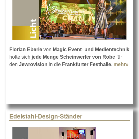
Florian Eberle
von
Magic Event- und Medientechnik
holte sich
jede Menge Scheinwerfer von Robe
für
den
Jewrovision
in die
Frankfurter Festhalle
.
mehr»
abo
bei
Jewr
in F
Edelstahl-Design-Ständer