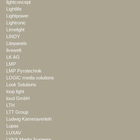
lightconcept
Lightlife
Lightpower
Lightronic
Limelight
LINDY
Litepanels
livewelt
LK AG
LMP
LMP Pyrotechnik
LOGIC media solutions
Look Solutions
loop light
loud GmbH
LTH
LTT Group
Ludwig Kameraverleih
Lupax
LUXAV
LYNX Media Systems