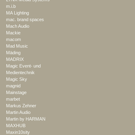
m.i.b
MA Lighting
mac. brand spaces
Mach Audio
Mackie
macom
Mad Music
Mäding
MADRIX
Magic Event- und
Medientechnik
Magic Sky
magnid
Mainstage
marbet
Markus Zehner
Martin Audio
Martin by HARMAN
MAXHUB
Maxin10sity