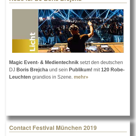
Magic Event- & Medientechnik
setzt den deutschen
DJ
Boris Brejcha
und sein
Publikum!
mit
120 Robe-
Leuchten
grandios in Szene.
mehr»
about Robe für DJ
Boris Brejcha
Contact Festival München 2019