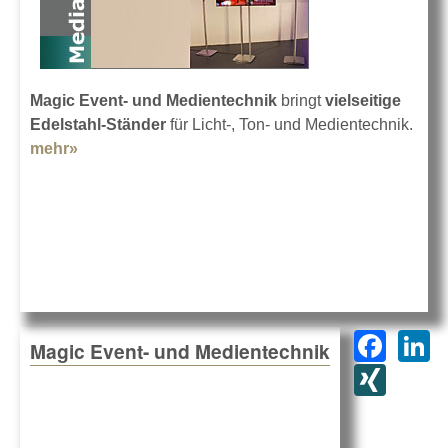
Magic Event- und Medientechnik
bringt
vielseitige
Edelstahl-Ständer
für Licht-, Ton- und Medientechnik.
mehr»
about Edelstahl-Design-Ständer
F
L
Magic Event- und Medientechnik
a
n
XI
c
k
N
e
e
G