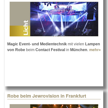
Magic Event- und Medientechnik
mit vielen
Lampen
von Robe
beim
Contact Festival
in
München
.
mehr»
abo
Con
Fest
Mü
201
Robe beim Jewrovision in Frankfurt