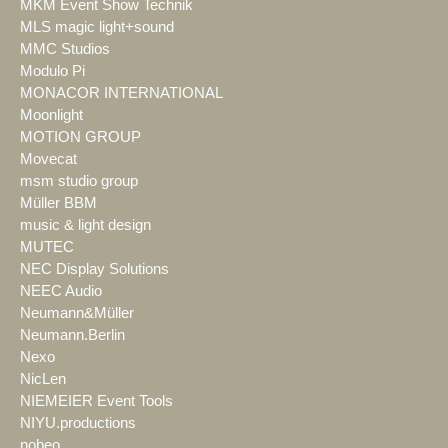
MKM Event Show Technik
MLS magic light+sound
MMC Studios
Modulo Pi
MONACOR INTERNATIONAL
Moonlight
MOTION GROUP
Movecat
msm studio group
Müller BBM
music & light design
MUTEC
NEC Display Solutions
NEEC Audio
Neumann&Müller
Neumann.Berlin
Nexo
NicLen
NIEMEIER Event Tools
NIYU.productions
nobeo