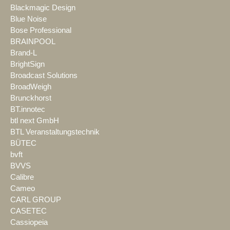
Blackmagic Design
Blue Noise
Bose Professional
BRAINPOOL
Brand-L
BrightSign
Broadcast Solutions
BroadWeigh
Brunckhorst
BT.innotec
btl next GmbH
BTL Veranstaltungstechnik
BÜTEC
bvft
BVVS
Calibre
Cameo
CARL GROUP
CASETEC
Cassiopeia