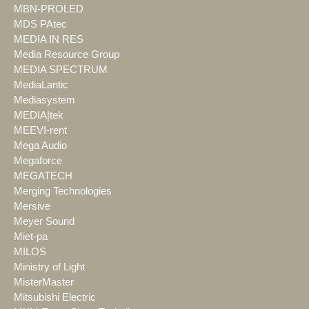
MBN-PROLED
MDS PAtec
MEDIA IN RES
Media Resource Group
MEDIA SPECTRUM
MediaLantic
Mediasystem
MEDIA|tek
MEEVI-rent
Mega Audio
Megaforce
MEGATECH
Merging Technologies
Mersive
Meyer Sound
Miet-pa
MILOS
Ministry of Light
MisterMaster
Mitsubishi Electric