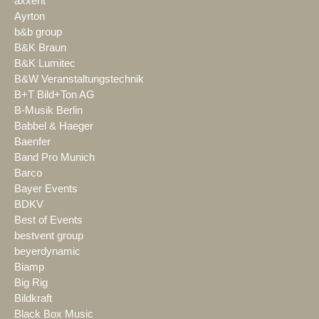
axxent
Ayrton
b&b group
B&K Braun
B&K Lumitec
B&W Veranstaltungstechnik
B+T Bild+Ton AG
B-Musik Berlin
Babbel & Haeger
Baenfer
Band Pro Munich
Barco
Bayer Events
BDKV
Best of Events
bestvent group
beyerdynamic
Biamp
Big Rig
Bildkraft
Black Box Music