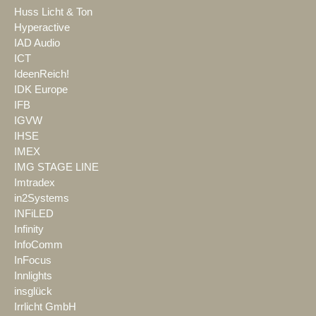
Huss Licht & Ton
Hyperactive
IAD Audio
ICT
IdeenReich!
IDK Europe
IFB
IGVW
IHSE
IMEX
IMG STAGE LINE
Imtradex
in2Systems
INFiLED
Infinity
InfoComm
InFocus
Innlights
insglück
Irrlicht GmbH