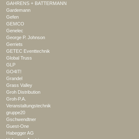
GAHRENS + BATTERMANN
Gardemann
Gefen
GEMCO
Genelec
George P. Johnson
Gerriets
GETEC Eventtechnik
Global Truss
GLP
GO4IT!
Grandel
Grass Valley
Groh Distribution
Groh-P.A.
Veranstaltungstechnik
gruppe20
Gschwendtner
Guest-One
Habegger AG