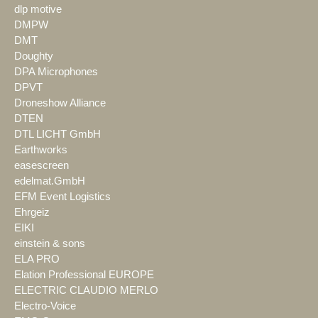
dlp motive
DMPW
DMT
Doughty
DPA Microphones
DPVT
Droneshow Alliance
DTEN
DTL LICHT GmbH
Earthworks
easescreen
edelmat.GmbH
EFM Event Logistics
Ehrgeiz
EIKI
einstein & sons
ELA PRO
Elation Professional EUROPE
ELECTRIC CLAUDIO MERLO
Electro-Voice