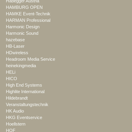
Habegger Austria
HAMBURG OPEN
HAMKE Event-Technik
HARMAN Professional
Harmonic Design
Harmonic Sound
hazebase
HB-Laser
HDwireless
Headroom Media Service
heinekingmedia
HELi
HICO
High End Systems
Highlite International
Hildebrandt
Veranstaltungstechnik
HK Audio
HKG Eventservice
Hoellstern
HOF