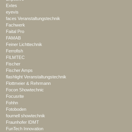
Extes
eyevis
faces Veranstaltungstechnik
Fachwerk
Faital Pro
FAMAB
Feiner Lichttechnik
Ferrofish
FILMTEC
Fischer
Fischer Amps
flashlight Veranstaltungstechnik
Flottmeier & Rehrmann
Focon Showtechnic
Focusrite
Fohhn
Fotoboden
fournell showtechnik
Fraunhofer IDMT
FunTech Innovation