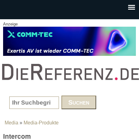
Skip to main content
Anzeige
www.DieReferenz.de
Search form
Media
»
Media-Produkte
You are here
Intercom