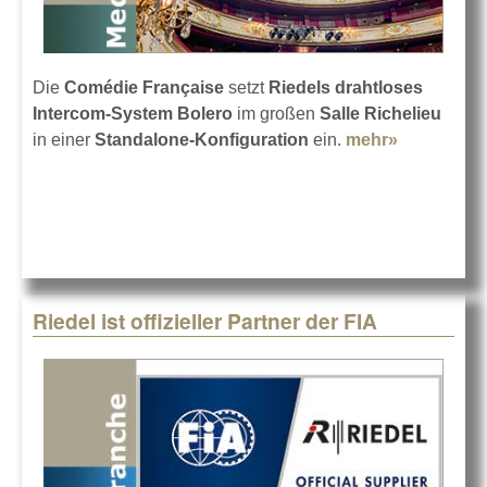
Die
Comédie Française
setzt
Riedels drahtloses
Intercom-System Bolero
im großen
Salle Richelieu
in einer
Standalone-Konfiguration
ein.
mehr»
about
Comédie
Française
mit Riedel
Bolero
Riedel ist offizieller Partner der FIA