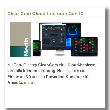
Clear-Com Cloud-Intercom Gen-IC
Mit
Gen-IC
bringt
Clear-Com
eine
Cloud-basierte,
virtuelle Intercom-Lösung
. Neu ist auch die
Firmware 3.0
und ein
Powerline-Konverter
für
Arcadia
.
mehr»
about Clear-Com Cloud-Intercom Gen-
IC