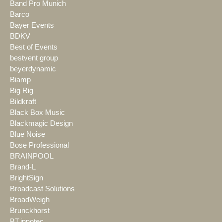
Band Pro Munich
Barco
Bayer Events
BDKV
Best of Events
bestvent group
beyerdynamic
Biamp
Big Rig
Bildkraft
Black Box Music
Blackmagic Design
Blue Noise
Bose Professional
BRAINPOOL
Brand-L
BrightSign
Broadcast Solutions
BroadWeigh
Brunckhorst
BT.innotec