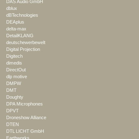
DAS Audio GmbH
dblux
dBTechnologies
DEAplus
delta-max
DetailKLANG
deutschewerbewelt
Digital Projection
Digitech
dimedis
DirectOut
dlp motive
DMPW
DMT
Doughty
DPA Microphones
DPVT
Droneshow Alliance
DTEN
DTL LICHT GmbH
Earthworks