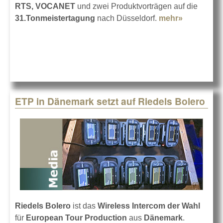
RTS, VOCANET
und zwei Produktvorträgen auf die
31.Tonmeistertagung
nach Düsseldorf.
mehr»
about ASC
31.Tonmei
ETP in Dänemark setzt auf Riedels Bolero
Riedels Bolero
ist das
Wireless Intercom der Wahl
für
European Tour Production
aus
Dänemark
.