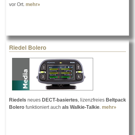
vor Ort.
mehr»
about Riedel am Salzburgring
Riedel Bolero
Riedels
neues
DECT-basiertes
, lizenzfreies
Beltpack
Bolero
funktioniert auch
als Walkie-Talkie
.
mehr»
about
Riedel
Bolero