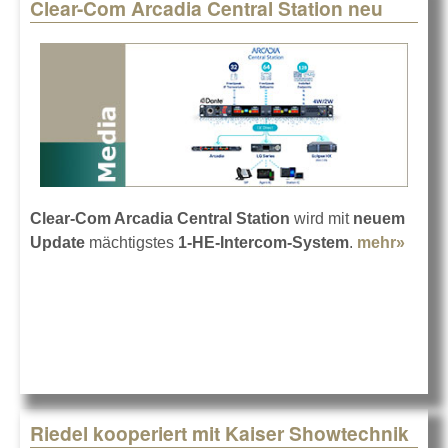
Clear-Com Arcadia Central Station neu
Clear-Com Arcadia Central Station
wird mit
neuem
Update
mächtigstes
1-HE-Intercom-System
.
mehr»
abou
Clear
Com
Arcad
Centr
Stati
neu
Riedel kooperiert mit Kaiser Showtechnik