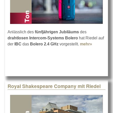
Anlässlich des
fünfjährigen Jubiläums
des
drahtlosen Intercom-Systems Bolero
hat Riedel auf
der
IBC
das
Bolero 2.4 GHz
vorgestellt.
mehr»
about
Riedel
präsentiert
Bolero 2.4
GHz
Royal Shakespeare Company mit Riedel