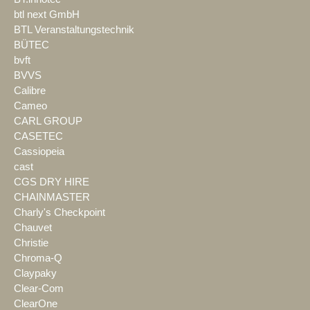
btl next GmbH
BTL Veranstaltungstechnik
BÜTEC
bvft
BVVS
Calibre
Cameo
CARL GROUP
CASETEC
Cassiopeia
cast
CGS DRY HIRE
CHAINMASTER
Charly's Checkpoint
Chauvet
Christie
Chroma-Q
Claypaky
Clear-Com
ClearOne