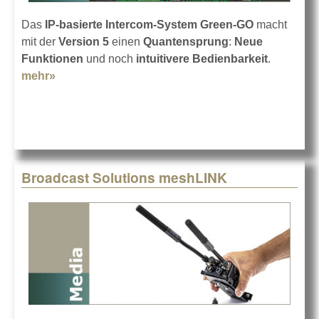
Das
IP-basierte Intercom-System Green-GO
macht
mit der
Version 5
einen
Quantensprung
:
Neue
Funktionen
und noch
intuitivere Bedienbarkeit
.
mehr»
about Green-GO Intercom in der Version 5
Broadcast Solutions meshLINK