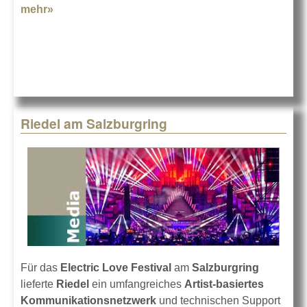
mehr»
about ETP in Dänemark setzt auf Riedels Bolero
Riedel am Salzburgring
Für das
Electric Love Festival
am
Salzburgring
lieferte
Riedel
ein umfangreiches
Artist-basiertes
Kommunikationsnetzwerk
und technischen Support