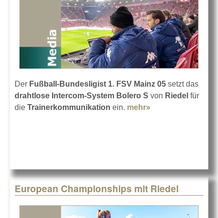
Der
Fußball-Bundesligist 1. FSV Mainz 05
setzt das
drahtlose Intercom-System Bolero S
von
Riedel
für
die
Trainerkommunikation
ein.
mehr»
about Mainz
punktet auch
dank Riedel
European Championships mit Riedel