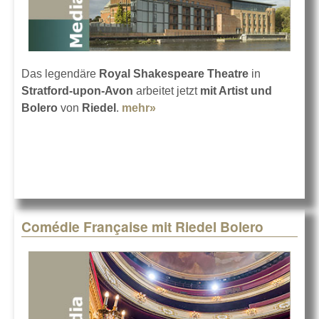
Das legendäre
Royal Shakespeare Theatre
in
Stratford-upon-Avon
arbeitet jetzt
mit Artist und
Bolero
von
Riedel
.
mehr»
about Royal Shakespeare
Company mit Riedel
Comédie Française mit Riedel Bolero