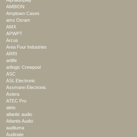
Alphadisplay
AMBION
Amptown Cases
ams Osram
AMX
APWPT
Arcus
Area Four Industries
ARRI
artlife
artlogic Crewpool
ASC
ASL Electronic
Assmann Electronic
Astera
ATEC Pro
ateis
atlantic audio
Atlantis Audio
audiluma
Audinate