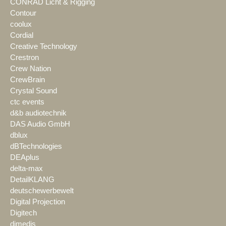
CONRAD Licht & Rigging
Contour
coolux
Cordial
Creative Technology
Crestron
Crew Nation
CrewBrain
Crystal Sound
ctc events
d&b audiotechnik
DAS Audio GmbH
dblux
dBTechnologies
DEAplus
delta-max
DetailKLANG
deutschewerbewelt
Digital Projection
Digitech
dimedis