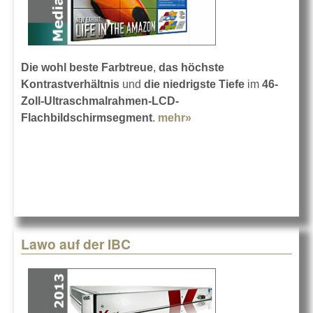
Die wohl beste Farbtreue
,
das höchste
Kontrastverhältnis
und
die niedrigste Tiefe
im
46-
Zoll-Ultraschmalrahmen-LCD-
Flachbildschirmsegment
.
mehr»
about Christie
FHD461-X
Lawo auf der IBC