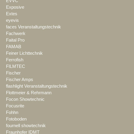
EVVC
Exposive
Extes
eyevis
faces Veranstaltungstechnik
Fachwerk
Faital Pro
FAMAB
Feiner Lichttechnik
Ferrofish
FILMTEC
Fischer
Fischer Amps
flashlight Veranstaltungstechnik
Flottmeier & Rehrmann
Focon Showtechnic
Focusrite
Fohhn
Fotoboden
fournell showtechnik
Fraunhofer IDMT