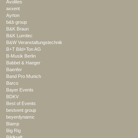
Avolites
axxent
Ayrton
b&b group
B&K Braun
B&K Lumitec
B&W Veranstaltungstechnik
B+T Bild+Ton AG
B-Musik Berlin
Babbel & Haeger
Baenfer
Band Pro Munich
Barco
Bayer Events
BDKV
Best of Events
bestvent group
beyerdynamic
Biamp
Big Rig
Bildkraft