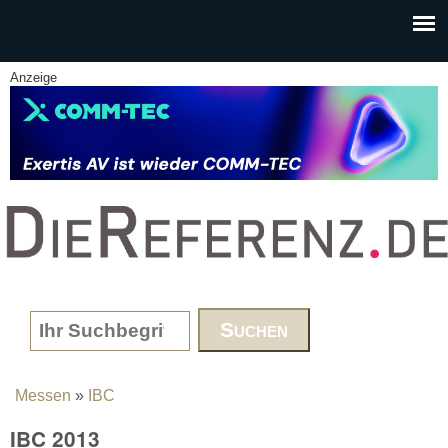
Skip to main content
Anzeige
www.DieReferenz.de
Search form
Messen
»
IBC
You are here
IBC 2013