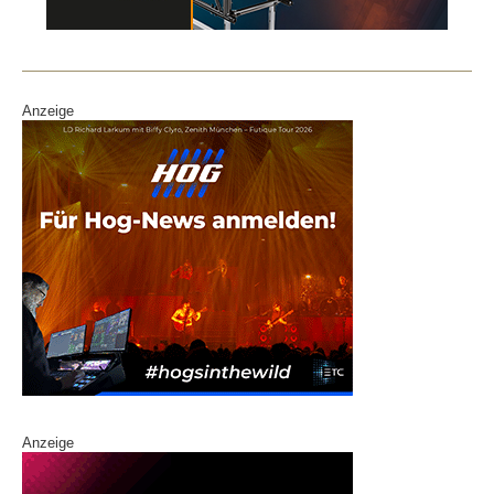
o
n
o
k
Anzeige
Anzeige