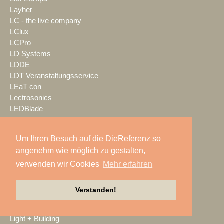
Layher
LC - the live company
LClux
LCPro
LD Systems
LDDE
LDT Veranstaltungsservice
LEaT con
Lectrosonics
LEDBlade
LEDitgo
LEDium
Um Ihren Besuch auf die DieReferenz so
Leu Sound
angenehm wie möglich zu gestalten,
Leyard
Leyendecker GmbH
verwenden wir Cookies
Mehr erfahren
LG Electronics Deutschland
Lichtwerk
Verstanden!
Lifesize
LIFTKET
Light + Building