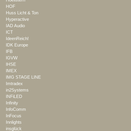
Hoellstern
HOF
Huss Licht & Ton
Hyperactive
IAD Audio
ICT
IdeenReich!
IDK Europe
IFB
IGVW
IHSE
IMEX
IMG STAGE LINE
Imtradex
in2Systems
INFiLED
Infinity
InfoComm
InFocus
Innlights
insglück