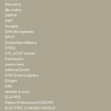
DirectOut
dlp motive
DMPW
DMT
Doughty
DPA Microphones
DPVT
Droneshow Alliance
DTEN
DTL LICHT GmbH
Earthworks
easescreen
edelmat.GmbH
EFM Event Logistics
Ehrgeiz
EIKI
einstein & sons
ELA PRO
Elation Professional EUROPE
ELECTRIC CLAUDIO MERLO