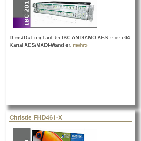
DirectOut
zeigt auf der
IBC ANDIAMO.AES
, einen
64-
Kanal AES/MADI-Wandler
.
mehr»
about DirectOut auf
der IBC 2013
Christie FHD461-X