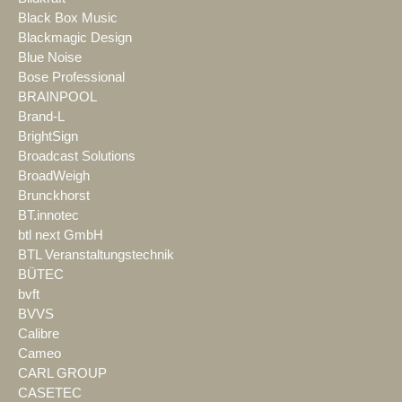
Black Box Music
Blackmagic Design
Blue Noise
Bose Professional
BRAINPOOL
Brand-L
BrightSign
Broadcast Solutions
BroadWeigh
Brunckhorst
BT.innotec
btl next GmbH
BTL Veranstaltungstechnik
BÜTEC
bvft
BVVS
Calibre
Cameo
CARL GROUP
CASETEC