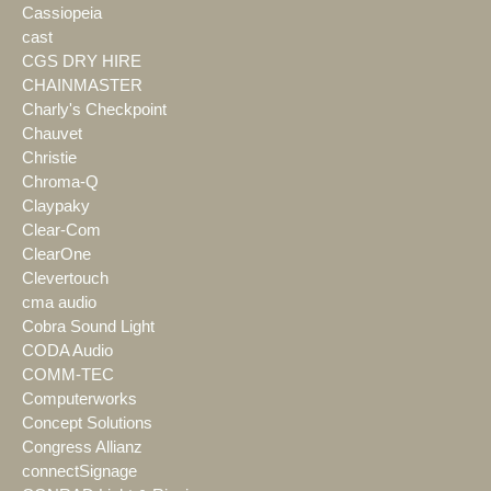
Cassiopeia
cast
CGS DRY HIRE
CHAINMASTER
Charly's Checkpoint
Chauvet
Christie
Chroma-Q
Claypaky
Clear-Com
ClearOne
Clevertouch
cma audio
Cobra Sound Light
CODA Audio
COMM-TEC
Computerworks
Concept Solutions
Congress Allianz
connectSignage