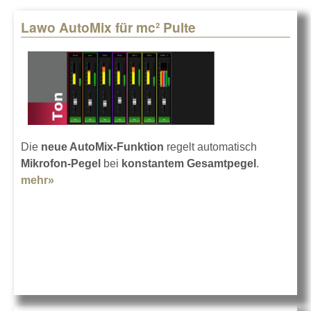
Lawo AutoMix für mc² Pulte
Pages
Die
neue AutoMix-Funktion
regelt automatisch
Mikrofon-Pegel
bei
konstantem Gesamtpegel
.
mehr»
about Lawo AutoMix für mc² Pulte