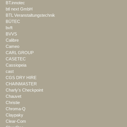
BT.innotec
btl next GmbH
BTL Veranstaltungstechnik
BÜTEC
bvft
BVVS
Calibre
Cameo
CARL GROUP
CASETEC
Cassiopeia
cast
CGS DRY HIRE
CHAINMASTER
Charly's Checkpoint
Chauvet
Christie
Chroma-Q
Claypaky
Clear-Com