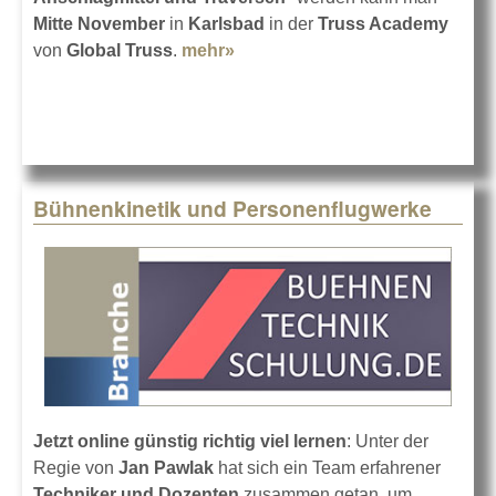
Mitte November
in
Karlsbad
in der
Truss Academy
von
Global Truss
.
mehr»
about Lernen in der Global
Truss Academy
Bühnenkinetik und Personenflugwerke
Jetzt online günstig richtig viel lernen
: Unter der
Regie von
Jan Pawlak
hat sich ein Team erfahrener
Techniker und Dozenten
zusammen getan, um