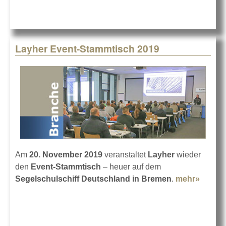
Layher Event-Stammtisch 2019
Am
20. November 2019
veranstaltet
Layher
wieder
den
Event-Stammtisch
– heuer auf dem
Segelschulschiff Deutschland in Bremen
.
mehr»
about
Layhe
Event-
Stamm