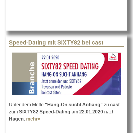
Branch
Speed-Dating mit SIXTY82 bei cast
Unter dem Motto
"Hang-On sucht Anhang"
zu
cast
zum
SIXTY82 Speed-Dating
am
22.01.2020
nach
Hagen
.
mehr»
about Speed-Dating mit SIXTY82 bei cast