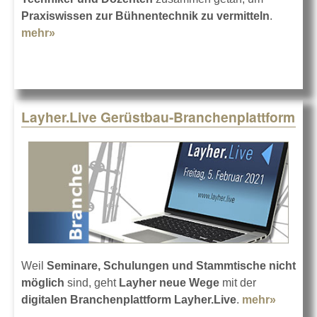
Praxiswissen zur Bühnentechnik zu vermitteln
.
mehr»
about Bühnenkinetik und Personenflugwerke
Layher.Live Gerüstbau-Branchenplattform
Weil
Seminare, Schulungen und Stammtische nicht
möglich
sind, geht
Layher neue Wege
mit der
digitalen Branchenplattform Layher.Live
.
mehr»
about L
Gerüst