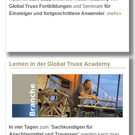
Global Truss Fortbildungen
und Seminare
für
Einsteiger und fortgeschrittene Anwender
.
mehr»
about
Truss
Acad
von
Globa
Truss
2022
Lernen in der Global Truss Academy
In vier Tagen
zum "
Sachkundigen für
Anschlagmittel und Traversen
" werden kann man