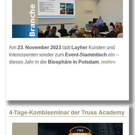
Am
23. November 2023
lädt
Layher
Kunden und
Interessenten wieder zum
Event-Stammtisch
ein –
dieses Jahr in die
Biosphäre in Potsdam
.
mehr»
about
Layher
Event-
Stammti
2023
4-Tage-Kombiseminar der Truss Academy