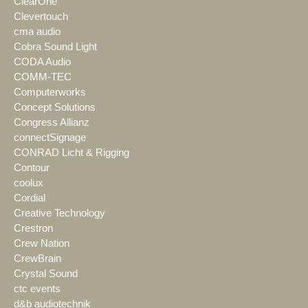
ClearOne
Clevertouch
cma audio
Cobra Sound Light
CODA Audio
COMM-TEC
Computerworks
Concept Solutions
Congress Allianz
connectSignage
CONRAD Licht & Rigging
Contour
coolux
Cordial
Creative Technology
Crestron
Crew Nation
CrewBrain
Crystal Sound
ctc events
d&b audiotechnik