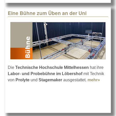
Eine Bühne zum Üben an der Uni
Die
Technische Hochschule Mittelhessen
hat ihre
Labor- und Probebühne
im Löbershof
mit Technik
von
Prolyte
und
Stagemaker
ausgestattet.
mehr»
about
Eine
Bühne
zum
Üben
an der