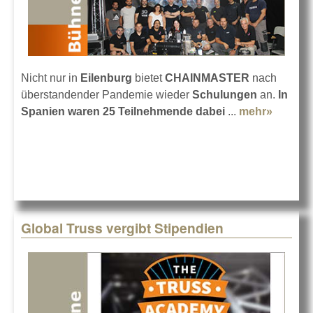
Nicht nur in
Eilenburg
bietet
CHAINMASTER
nach
überstandender Pandemie wieder
Schulungen
an.
In
Spanien waren 25 Teilnehmende dabei
...
mehr»
about 
Schulu
CHAIN
Global Truss vergibt Stipendien