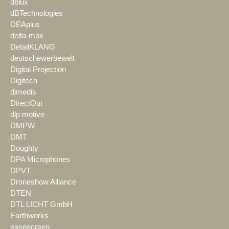
dblux
dBTechnologies
DEAplus
delta-max
DetailKLANG
deutschewerbewelt
Digital Projection
Digitech
dimedis
DirectOut
dlp motive
DMPW
DMT
Doughty
DPA Microphones
DPVT
Droneshow Alliance
DTEN
DTL LICHT GmbH
Earthworks
easescreen