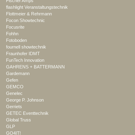
Fischer Amps
flashlight Veranstaltungstechnik
Flottmeier & Rehrmann
Focon Showtechnic
Focusrite
Fohhn
Fotoboden
fournell showtechnik
Fraunhofer IDMT
FunTech Innovation
GAHRENS + BATTERMANN
Gardemann
Gefen
GEMCO
Genelec
George P. Johnson
Gerriets
GETEC Eventtechnik
Global Truss
GLP
GO4IT!