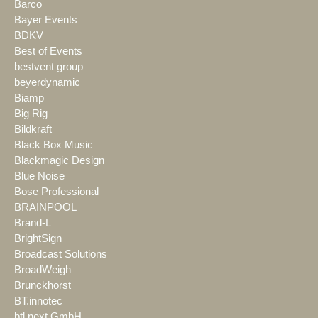
Barco
Bayer Events
BDKV
Best of Events
bestvent group
beyerdynamic
Biamp
Big Rig
Bildkraft
Black Box Music
Blackmagic Design
Blue Noise
Bose Professional
BRAINPOOL
Brand-L
BrightSign
Broadcast Solutions
BroadWeigh
Brunckhorst
BT.innotec
btl next GmbH