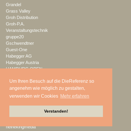
Grandel
Grass Valley
Groh Distribution
Groh-P.A.
Veranstaltungstechnik
gruppe20
Gschwendtner
Guest-One
Habegger AG
Habegger Austria
HAMBURG OPEN
HAMKE Event-Technik
Um Ihren Besuch auf die DieReferenz so
HARMAN Professional
angenehm wie möglich zu gestalten,
Harmonic Design
Harmonic Sound
verwenden wir Cookies
Mehr erfahren
hazebase
HB-Laser
Verstanden!
HDwireless
Headroom Media Service
heinekingmedia