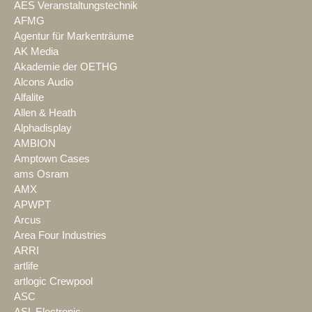
AES Veranstaltungstechnik
AFMG
Agentur für Markenträume
AK Media
Akademie der OETHG
Alcons Audio
Alfalite
Allen & Heath
Alphadisplay
AMBION
Amptown Cases
ams Osram
AMX
APWPT
Arcus
Area Four Industries
ARRI
artlife
artlogic Crewpool
ASC
ASL Electronic