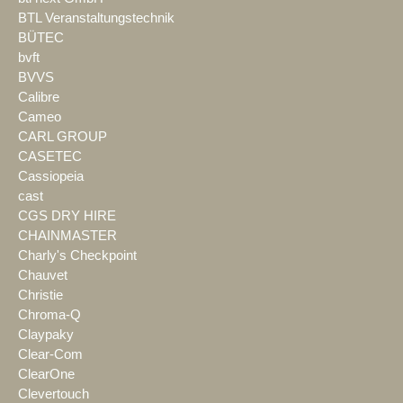
BTL Veranstaltungstechnik
BÜTEC
bvft
BVVS
Calibre
Cameo
CARL GROUP
CASETEC
Cassiopeia
cast
CGS DRY HIRE
CHAINMASTER
Charly's Checkpoint
Chauvet
Christie
Chroma-Q
Claypaky
Clear-Com
ClearOne
Clevertouch