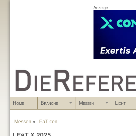
Anzeige
www.DieReferenz.de
Home
Branche
Messen
Licht
Messen
»
LEaT con
You are here
LEaT X 2025