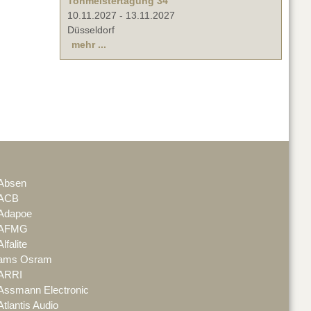
Tonmeistertagung 34
10.11.2027
-
13.11.2027
Düsseldorf
mehr ...
Absen
ACB
Adapoe
AFMG
Alfalite
ams Osram
ARRI
Assmann Electronic
Atlantis Audio