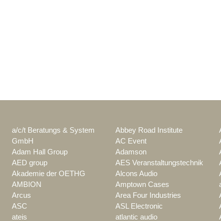
a/c/t Beratungs & System
Abbey Road Institute
GmbH
AC Event
Adam Hall Group
Adamson
AED group
AES Veranstaltungstechnik
Akademie der OETHG
Alcons Audio
AMBION
Amptown Cases
Arcus
Area Four Industries
ASC
ASL Electronic
ateis
atlantic audio