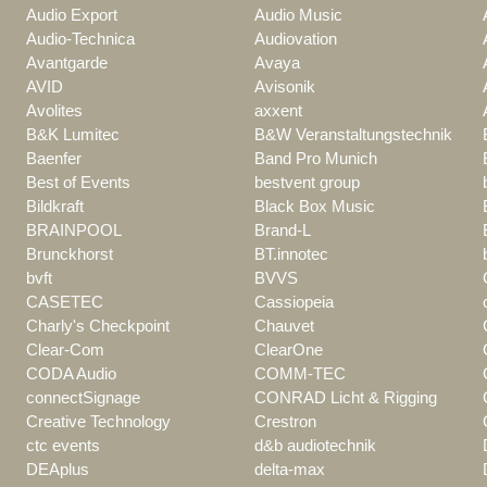
Audio Export
Audio Music
Audio-Technica
Audiovation
Avantgarde
Avaya
AVID
Avisonik
Avolites
axxent
B&K Lumitec
B&W Veranstaltungstechnik
Baenfer
Band Pro Munich
Best of Events
bestvent group
Bildkraft
Black Box Music
BRAINPOOL
Brand-L
Brunckhorst
BT.innotec
bvft
BVVS
CASETEC
Cassiopeia
Charly's Checkpoint
Chauvet
Clear-Com
ClearOne
CODA Audio
COMM-TEC
connectSignage
CONRAD Licht & Rigging
Creative Technology
Crestron
ctc events
d&b audiotechnik
DEAplus
delta-max