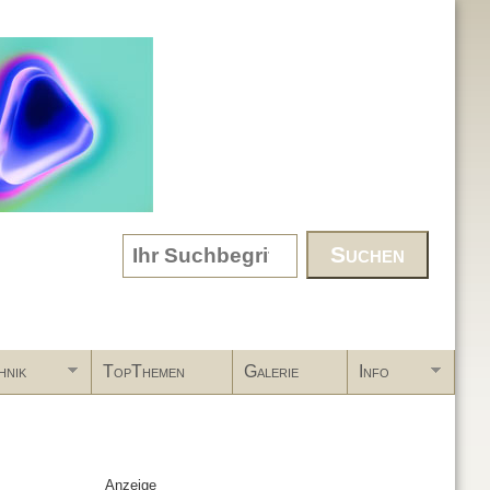
Search form
hnik
TopThemen
Galerie
Info
Anzeige