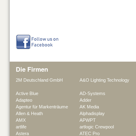
Die Firmen
2M Deutschland GmbH
A&O Lighting Technology
Active Blue
AD-Systems
Adapteo
Adder
Agentur für Markenträume
AK Media
Allen & Heath
Alphadisplay
AMX
APWPT
artlife
artlogic Crewpool
Astera
ATEC Pro