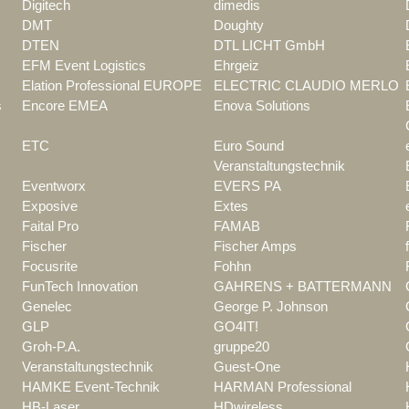
Digitech
dimedis
DMT
Doughty
DTEN
DTL LICHT GmbH
EFM Event Logistics
Ehrgeiz
Elation Professional EUROPE
ELECTRIC CLAUDIO MERLO
s
Encore EMEA
Enova Solutions
ETC
Euro Sound
Veranstaltungstechnik
Eventworx
EVERS PA
Exposive
Extes
Faital Pro
FAMAB
Fischer
Fischer Amps
Focusrite
Fohhn
FunTech Innovation
GAHRENS + BATTERMANN
Genelec
George P. Johnson
GLP
GO4IT!
Groh-P.A.
gruppe20
Veranstaltungstechnik
Guest-One
HAMKE Event-Technik
HARMAN Professional
HB-Laser
HDwireless