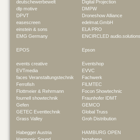
deutschewerbewelt
Digital Projection
dlp motive
DMPW
DPVT
Droneshow Alliance
easescreen
edelmat.GmbH
einstein & sons
ELA PRO
EMG Germany
ENCIRCLED audio.solution
EPOS
Epson
events creative
Eventshop
EVTmedia
EVVC
faces Veranstaltungstechnik
Fachwerk
Ferrofish
FILMTEC
Flottmeier & Rehrmann
Focon Showtechnic
fournell showtechnik
Fraunhofer IDMT
Gefen
GEMCO
GETEC Eventtechnik
Global Truss
Grass Valley
Groh Distribution
Habegger Austria
HAMBURG OPEN
Harmonic Sound
hazebase