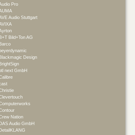
Audio Pro
AUMA
AVE Audio Stuttgart
AVIXA
Ayrton
B+T Bild+Ton AG
Barco
beyerdynamic
Blackmagic Design
BrightSign
btl next GmbH
Calibre
cast
Christie
Clevertouch
Computerworks
Contour
Crew Nation
DAS Audio GmbH
DetailKLANG