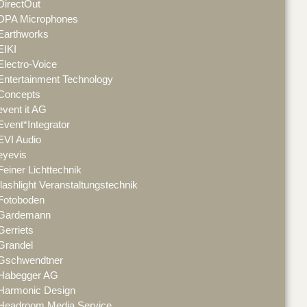
DirectOut
DPA Microphones
Earthworks
EIKI
Electro-Voice
Entertainment Technology
Concepts
event it AG
Event*Integrator
EVI Audio
eyevis
Feiner Lichttechnik
flashlight Veranstaltungstechnik
Fotoboden
Gardemann
Gerriets
Grandel
Gschwendtner
Habegger AG
Harmonic Design
Headroom Media Service