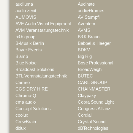
audiluma
Audinate
audio zenit
audio+frames
AUMOVIS
AV Stumpfl
AVE Audio Visual Equipment
Aventem
AVM Veranstaltungstechnik
AVMS
b&b group
B&K Braun
B-Musik Berlin
Babbel & Haeger
Bayer Events
BDKV
Biamp
Big Rig
Blue Noise
Bose Professional
Broadcast Solutions
BroadWeigh
BTL Veranstaltungstechnik
BÜTEC
Cameo
CARL GROUP
CGS DRY HIRE
CHAINMASTER
Chroma-Q
Claypaky
cma audio
Cobra Sound Light
Concept Solutions
Congress Allianz
coolux
Cordial
CrewBrain
Crystal Sound
dblux
dBTechnologies