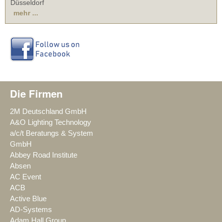
Düsseldorf
mehr ...
Die Firmen
2M Deutschland GmbH
A&O Lighting Technology
a/c/t Beratungs & System
GmbH
Abbey Road Institute
Absen
AC Event
ACB
Active Blue
AD-Systems
Adam Hall Group