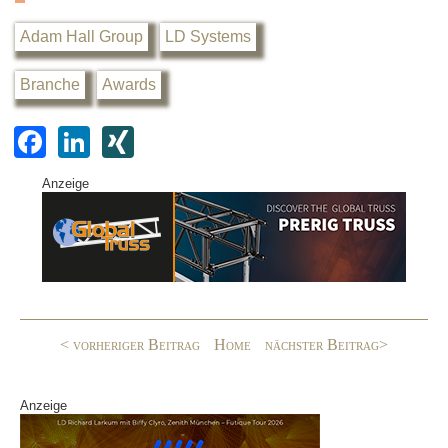
Adam Hall Group
LD Systems
Branche
Awards
F
Li
XI
a
n
N
Anzeige
c
k
G
e
e
b
dI
o
n
o
< vorheriger Beitrag
Home
nächster Beitrag>
k
Anzeige