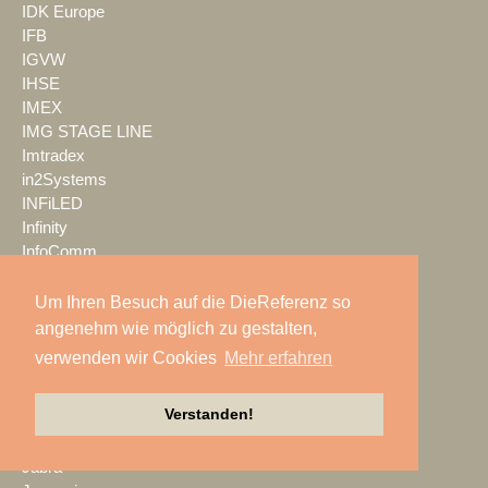
IDK Europe
IFB
IGVW
IHSE
IMEX
IMG STAGE LINE
Imtradex
in2Systems
INFiLED
Infinity
InfoComm
InFocus
Innlights
Um Ihren Besuch auf die DieReferenz so
insglück
angenehm wie möglich zu gestalten,
Irrlicht GmbH
verwenden wir Cookies
Mehr erfahren
ISDV
IT AUDIO
Verstanden!
IVT Ilbertz
Veranstaltungstechnik
Jabra