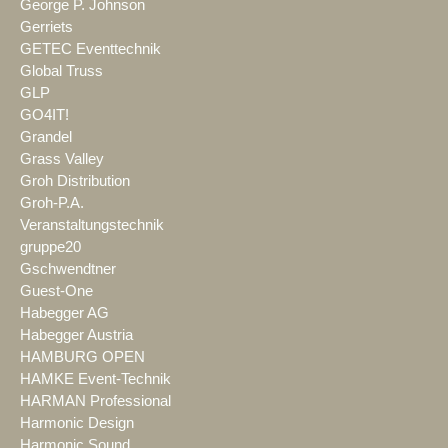
George P. Johnson
Gerriets
GETEC Eventtechnik
Global Truss
GLP
GO4IT!
Grandel
Grass Valley
Groh Distribution
Groh-P.A.
Veranstaltungstechnik
gruppe20
Gschwendtner
Guest-One
Habegger AG
Habegger Austria
HAMBURG OPEN
HAMKE Event-Technik
HARMAN Professional
Harmonic Design
Harmonic Sound