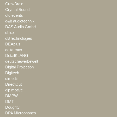
CrewBrain
Crystal Sound
ctc events
d&b audiotechnik
DAS Audio GmbH
dblux
dBTechnologies
DEAplus
delta-max
DetailKLANG
deutschewerbewelt
Digital Projection
Digitech
dimedis
DirectOut
dlp motive
DMPW
DMT
Doughty
DPA Microphones