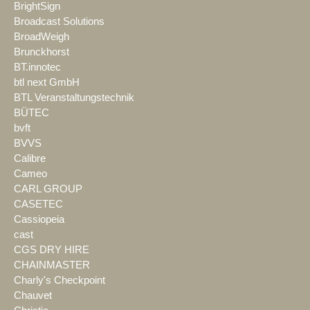
BrightSign
Broadcast Solutions
BroadWeigh
Brunckhorst
BT.innotec
btl next GmbH
BTL Veranstaltungstechnik
BÜTEC
bvft
BVVS
Calibre
Cameo
CARL GROUP
CASETEC
Cassiopeia
cast
CGS DRY HIRE
CHAINMASTER
Charly's Checkpoint
Chauvet