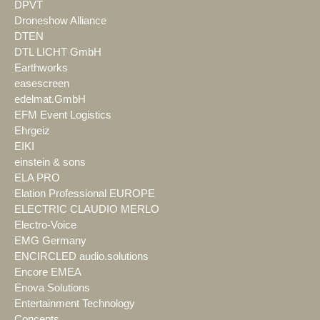
DPVT
Droneshow Alliance
DTEN
DTL LICHT GmbH
Earthworks
easescreen
edelmat.GmbH
EFM Event Logistics
Ehrgeiz
EIKI
einstein & sons
ELA PRO
Elation Professional EUROPE
ELECTRIC CLAUDIO MERLO
Electro-Voice
EMG Germany
ENCIRCLED audio.solutions
Encore EMEA
Enova Solutions
Entertainment Technology
Concepts