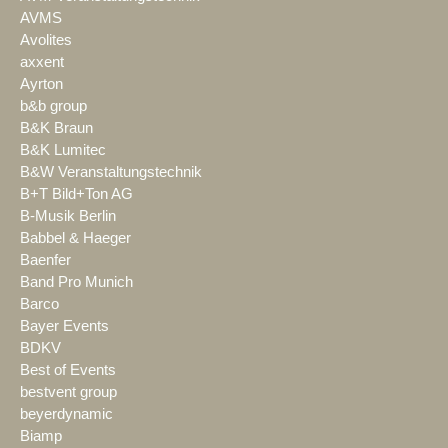
AVMS
Avolites
axxent
Ayrton
b&b group
B&K Braun
B&K Lumitec
B&W Veranstaltungstechnik
B+T Bild+Ton AG
B-Musik Berlin
Babbel & Haeger
Baenfer
Band Pro Munich
Barco
Bayer Events
BDKV
Best of Events
bestvent group
beyerdynamic
Biamp