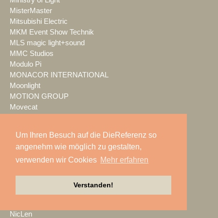
MisterMaster
Mitsubishi Electric
MKM Event Show Technik
MLS magic light+sound
MMC Studios
Modulo Pi
MONACOR INTERNATIONAL
Moonlight
MOTION GROUP
Movecat
msm studio group
Müller BBM
Um Ihren Besuch auf die DieReferenz so
music & light design
angenehm wie möglich zu gestalten,
MUTEC
verwenden wir Cookies
Mehr erfahren
NEC Display Solutions
NEEC Audio
Neumann&Müller
Verstanden!
Neumann.Berlin
Nexo
NicLen