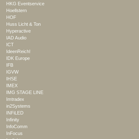
HKG Eventservice
Hoellstern
HOF
Huss Licht & Ton
Hyperactive
IAD Audio
ICT
IdeenReich!
IDK Europe
IFB
IGVW
IHSE
IMEX
IMG STAGE LINE
Imtradex
in2Systems
INFiLED
Infinity
InfoComm
InFocus