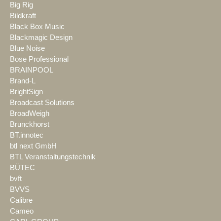
Big Rig
Bildkraft
Black Box Music
Blackmagic Design
Blue Noise
Bose Professional
BRAINPOOL
Brand-L
BrightSign
Broadcast Solutions
BroadWeigh
Brunckhorst
BT.innotec
btl next GmbH
BTL Veranstaltungstechnik
BÜTEC
bvft
BVVS
Calibre
Cameo