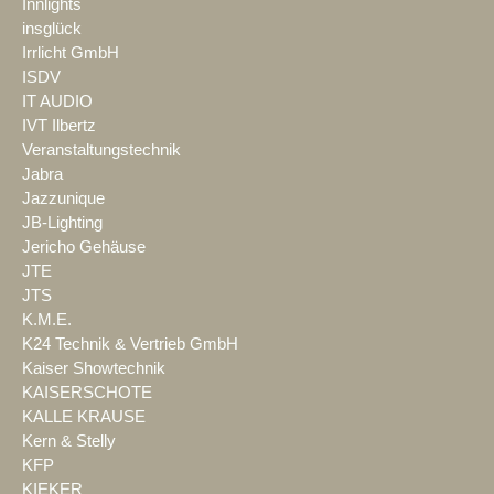
Innlights
insglück
Irrlicht GmbH
ISDV
IT AUDIO
IVT Ilbertz
Veranstaltungstechnik
Jabra
Jazzunique
JB-Lighting
Jericho Gehäuse
JTE
JTS
K.M.E.
K24 Technik & Vertrieb GmbH
Kaiser Showtechnik
KAISERSCHOTE
KALLE KRAUSE
Kern & Stelly
KFP
KIEKER