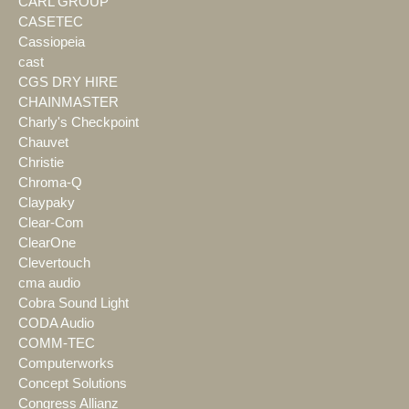
CARL GROUP
CASETEC
Cassiopeia
cast
CGS DRY HIRE
CHAINMASTER
Charly's Checkpoint
Chauvet
Christie
Chroma-Q
Claypaky
Clear-Com
ClearOne
Clevertouch
cma audio
Cobra Sound Light
CODA Audio
COMM-TEC
Computerworks
Concept Solutions
Congress Allianz