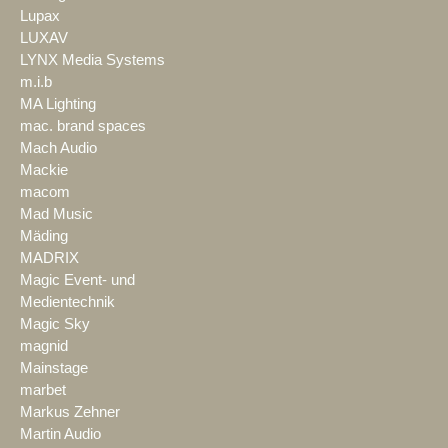
Lupax
LUXAV
LYNX Media Systems
m.i.b
MA Lighting
mac. brand spaces
Mach Audio
Mackie
macom
Mad Music
Mäding
MADRIX
Magic Event- und
Medientechnik
Magic Sky
magnid
Mainstage
marbet
Markus Zehner
Martin Audio