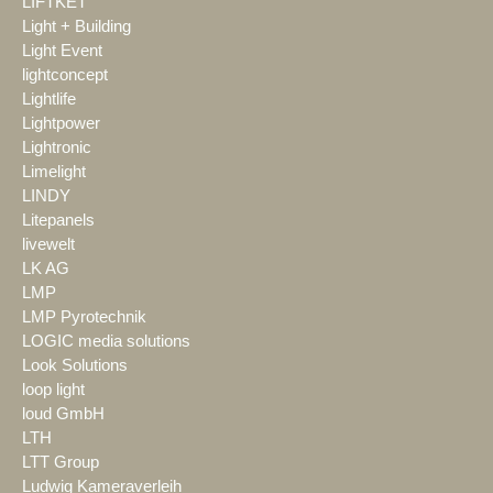
LIFTKET
Light + Building
Light Event
lightconcept
Lightlife
Lightpower
Lightronic
Limelight
LINDY
Litepanels
livewelt
LK AG
LMP
LMP Pyrotechnik
LOGIC media solutions
Look Solutions
loop light
loud GmbH
LTH
LTT Group
Ludwig Kameraverleih