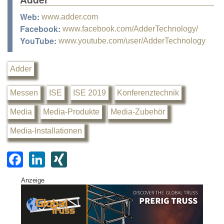
Web:
www.adder.com
Facebook:
www.facebook.com/AdderTechnology/
YouTube:
www.youtube.com/user/AdderTechnology
Adder
Messen
ISE
ISE 2019
Konferenztechnik
Media
Media-Produkte
Media-Zubehör
Media-Installationen
F
Li
XI
a
n
N
Anzeige
c
k
G
e
e
b
dI