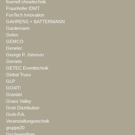
fournell showtechnik
Fraunhofer IDMT
FunTech Innovation
GAHRENS + BATTERMANN
Gardemann
Gefen
GEMCO
Genelec
George P. Johnson
Gerriets
GETEC Eventtechnik
Global Truss
GLP
GO4IT!
Grandel
Grass Valley
Groh Distribution
Groh-P.A.
Veranstaltungstechnik
gruppe20
Gschwendtner