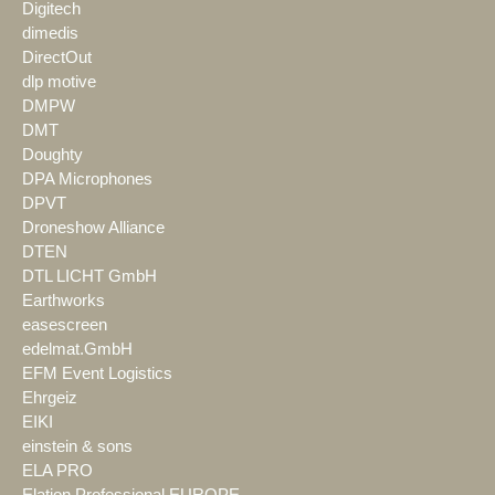
Digitech
dimedis
DirectOut
dlp motive
DMPW
DMT
Doughty
DPA Microphones
DPVT
Droneshow Alliance
DTEN
DTL LICHT GmbH
Earthworks
easescreen
edelmat.GmbH
EFM Event Logistics
Ehrgeiz
EIKI
einstein & sons
ELA PRO
Elation Professional EUROPE