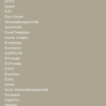
EPOS
Epson
ETC
Euro Sound
Veranstaltungstechnik
event it AG
Event*Integrator
events creative
Eventshop
Eventworx
EVERS PA
EVI Audio
EVTmedia
EVVC
Exposive
Extes
eyevis
faces Veranstaltungstechnik
Fachwerk
Faital Pro
FAMAB