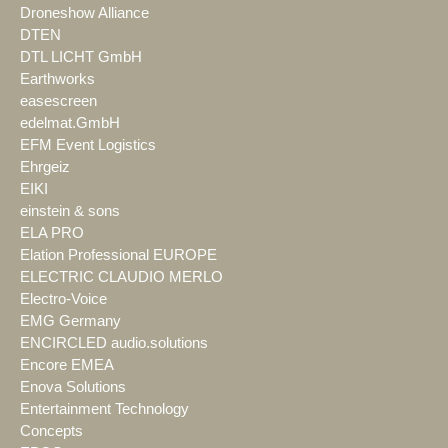
Droneshow Alliance
DTEN
DTL LICHT GmbH
Earthworks
easescreen
edelmat.GmbH
EFM Event Logistics
Ehrgeiz
EIKI
einstein & sons
ELA PRO
Elation Professional EUROPE
ELECTRIC CLAUDIO MERLO
Electro-Voice
EMG Germany
ENCIRCLED audio.solutions
Encore EMEA
Enova Solutions
Entertainment Technology
Concepts