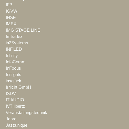
IFB
IGVW
IHSE
IMEX
IMG STAGE LINE
Imtradex
in2Systems
INFiLED
Infinity
InfoComm
InFocus
Innlights
insglück
Irrlicht GmbH
ISDV
IT AUDIO
IVT Ilbertz
Veranstaltungstechnik
Jabra
Jazzunique