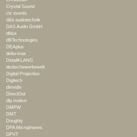
Crystal Sound
ctc events
d&b audiotechnik
DAS Audio GmbH
dblux
dBTechnologies
DEAplus
delta-max
DetailKLANG
deutschewerbewelt
Digital Projection
Digitech
dimedis
DirectOut
dlp motive
DMPW
DMT
Doughty
DPA Microphones
DPVT