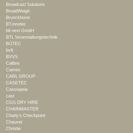
Broadcast Solutions
BroadWeigh
Brunckhorst
BT.innotec
btl next GmbH
BTL Veranstaltungstechnik
BÜTEC
bvft
BVVS
Calibre
Cameo
CARL GROUP
CASETEC
Cassiopeia
cast
CGS DRY HIRE
CHAINMASTER
Charly's Checkpoint
Chauvet
Christie