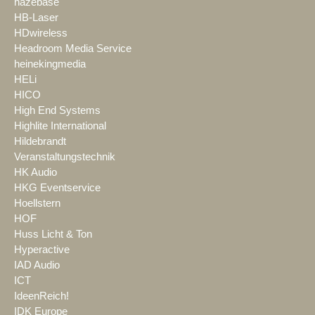
hazebase
HB-Laser
HDwireless
Headroom Media Service
heinekingmedia
HELi
HICO
High End Systems
Highlite International
Hildebrandt
Veranstaltungstechnik
HK Audio
HKG Eventservice
Hoellstern
HOF
Huss Licht & Ton
Hyperactive
IAD Audio
ICT
IdeenReich!
IDK Europe