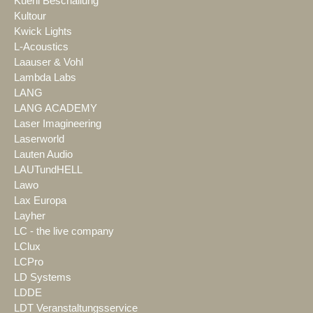
Kuehl Beschallung
Kultour
Kwick Lights
L-Acoustics
Laauser & Vohl
Lambda Labs
LANG
LANG ACADEMY
Laser Imagineering
Laserworld
Lauten Audio
LAUTundHELL
Lawo
Lax Europa
Layher
LC - the live company
LClux
LCPro
LD Systems
LDDE
LDT Veranstaltungsservice