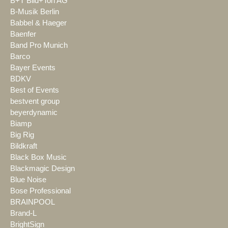
B+T Bild+Ton AG
B-Musik Berlin
Babbel & Haeger
Baenfer
Band Pro Munich
Barco
Bayer Events
BDKV
Best of Events
bestvent group
beyerdynamic
Biamp
Big Rig
Bildkraft
Black Box Music
Blackmagic Design
Blue Noise
Bose Professional
BRAINPOOL
Brand-L
BrightSign