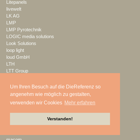
Litepanels
livewelt
LK AG
LMP
LMP Pyrotechnik
LOGIC media solutions
Look Solutions
loop light
loud GmbH
LTH
LTT Group
Ludwig Kameraverleih
Lupax
Um Ihren Besuch auf die DieReferenz so
LUXAV
angenehm wie möglich zu gestalten,
LYNX Media Systems
verwenden wir Cookies
Mehr erfahren
m.i.b
MA Lighting
Verstanden!
mac. brand spaces
Mach Audio
Mackie
macom