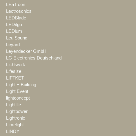
LEaT con
Lectrosonics
LEDBlade
LEDitgo
LEDium
Leu Sound
Leyard
Leyendecker GmbH
LG Electronics Deutschland
Lichtwerk
Lifesize
LIFTKET
Light + Building
Light Event
lightconcept
Lightlife
Lightpower
Lightronic
Limelight
LINDY