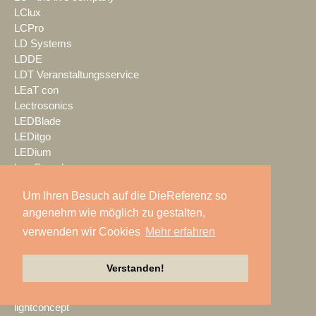
LClux
LCPro
LD Systems
LDDE
LDT Veranstaltungsservice
LEaT con
Lectrosonics
LEDBlade
LEDitgo
LEDium
Leu Sound
Leyard
Um Ihren Besuch auf die DieReferenz so
Leyendecker GmbH
angenehm wie möglich zu gestalten,
LG Electronics Deutschland
Lichtwerk
verwenden wir Cookies
Mehr erfahren
Lifesize
LIFTKET
Verstanden!
Light + Building
Light Event
lightconcept