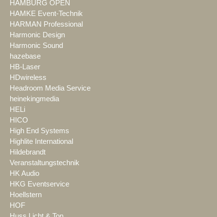
HAMBURG OPEN
HAMKE Event-Technik
HARMAN Professional
Harmonic Design
Harmonic Sound
hazebase
HB-Laser
HDwireless
Headroom Media Service
heinekingmedia
HELi
HICO
High End Systems
Highlite International
Hildebrandt
Veranstaltungstechnik
HK Audio
HKG Eventservice
Hoellstern
HOF
Huss Licht & Ton