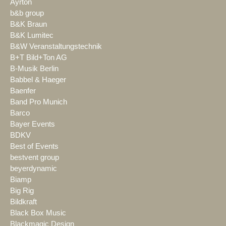
Ayrton
b&b group
B&K Braun
B&K Lumitec
B&W Veranstaltungstechnik
B+T Bild+Ton AG
B-Musik Berlin
Babbel & Haeger
Baenfer
Band Pro Munich
Barco
Bayer Events
BDKV
Best of Events
bestvent group
beyerdynamic
Biamp
Big Rig
Bildkraft
Black Box Music
Blackmagic Design