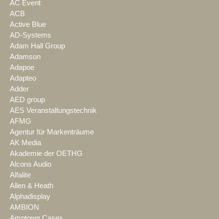
AC Event
ACB
Active Blue
AD-Systems
Adam Hall Group
Adamson
Adapoe
Adapteo
Adder
AED group
AES Veranstaltungstechnik
AFMG
Agentur für Markenträume
AK Media
Akademie der OETHG
Alcons Audio
Alfalite
Allen & Heath
Alphadisplay
AMBION
Amptown Cases