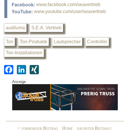
Facebook:
www.facebook.com/seavertrieb
YouTube:
www.youtube.com/user/seavertrieb
audiluma
S.E.A. Vertrieb
Ton
Ton-Produkte
Lautsprecher
Controller
Ton-Installationen
F
Li
XI
a
n
N
Anzeige
c
k
G
e
e
b
dI
o
n
o
< vorheriger Beitrag
Home
nächster Beitrag>