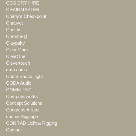
CGS DRY HIRE
CHAINMASTER
Charly's Checkpoint
Chauvet
Christie
Chroma-Q
Claypaky
Clear-Com
ClearOne
Clevertouch
cma audio
Cobra Sound Light
CODA Audio
COMM-TEC
Computerworks
Concept Solutions
Congress Allianz
connectSignage
CONRAD Licht & Rigging
Contour