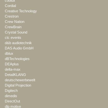
coolux
Cordial
Creative Technology
Crestron
Crew Nation
CrewBrain
Crystal Sound
ctc events
d&b audiotechnik
DAS Audio GmbH
dblux
dBTechnologies
DEAplus
delta-max
DetailKLANG
deutschewerbewelt
Digital Projection
Digitech
dimedis
DirectOut
dlp motive