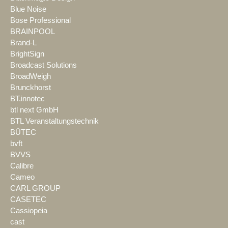
Blue Noise
Bose Professional
BRAINPOOL
Brand-L
BrightSign
Broadcast Solutions
BroadWeigh
Brunckhorst
BT.innotec
btl next GmbH
BTL Veranstaltungstechnik
BÜTEC
bvft
BVVS
Calibre
Cameo
CARL GROUP
CASETEC
Cassiopeia
cast