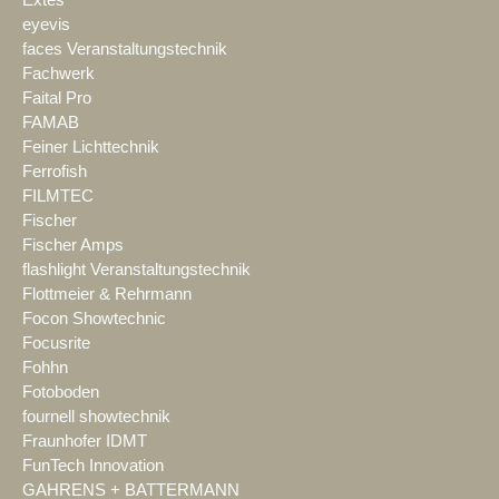
Extes
eyevis
faces Veranstaltungstechnik
Fachwerk
Faital Pro
FAMAB
Feiner Lichttechnik
Ferrofish
FILMTEC
Fischer
Fischer Amps
flashlight Veranstaltungstechnik
Flottmeier & Rehrmann
Focon Showtechnic
Focusrite
Fohhn
Fotoboden
fournell showtechnik
Fraunhofer IDMT
FunTech Innovation
GAHRENS + BATTERMANN