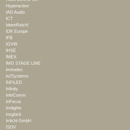
Hyperactive
IAD Audio
ICT
IdeenReich!
IDK Europe
IFB
IGVW
IHSE
IMEX
IMG STAGE LINE
Imtradex
in2Systems
INFiLED
Infinity
InfoComm
InFocus
Innlights
insglück
Irrlicht GmbH
ISDV