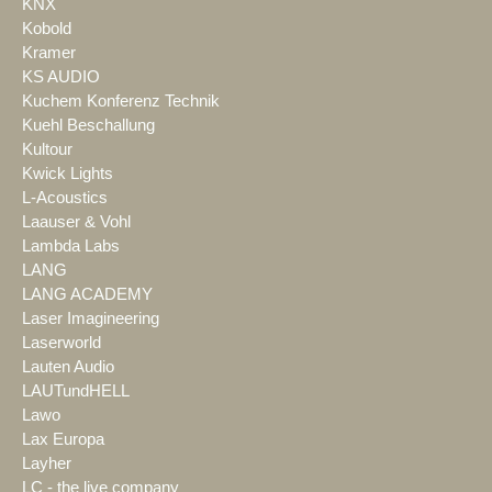
KNX
Kobold
Kramer
KS AUDIO
Kuchem Konferenz Technik
Kuehl Beschallung
Kultour
Kwick Lights
L-Acoustics
Laauser & Vohl
Lambda Labs
LANG
LANG ACADEMY
Laser Imagineering
Laserworld
Lauten Audio
LAUTundHELL
Lawo
Lax Europa
Layher
LC - the live company