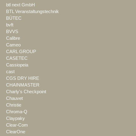
btl next GmbH
BTL Veranstaltungstechnik
BÜTEC
bvft
BVVS
Calibre
Cameo
CARL GROUP
CASETEC
Cassiopeia
cast
CGS DRY HIRE
CHAINMASTER
Charly's Checkpoint
Chauvet
Christie
Chroma-Q
Claypaky
Clear-Com
ClearOne