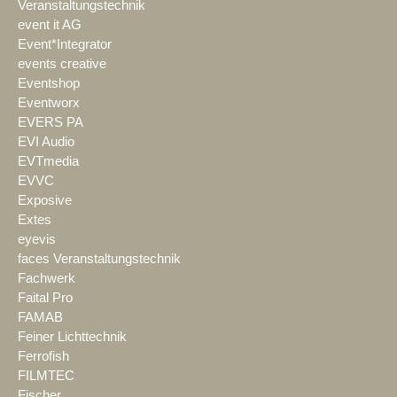
Veranstaltungstechnik
event it AG
Event*Integrator
events creative
Eventshop
Eventworx
EVERS PA
EVI Audio
EVTmedia
EVVC
Exposive
Extes
eyevis
faces Veranstaltungstechnik
Fachwerk
Faital Pro
FAMAB
Feiner Lichttechnik
Ferrofish
FILMTEC
Fischer