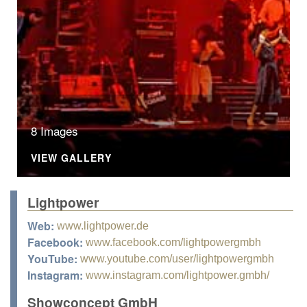
8 Images
VIEW GALLERY
Lightpower
Web:
www.lightpower.de
Facebook:
www.facebook.com/lightpowergmbh
YouTube:
www.youtube.com/user/lightpowergmbh
Instagram:
www.instagram.com/lightpower.gmbh/
Showconcept GmbH