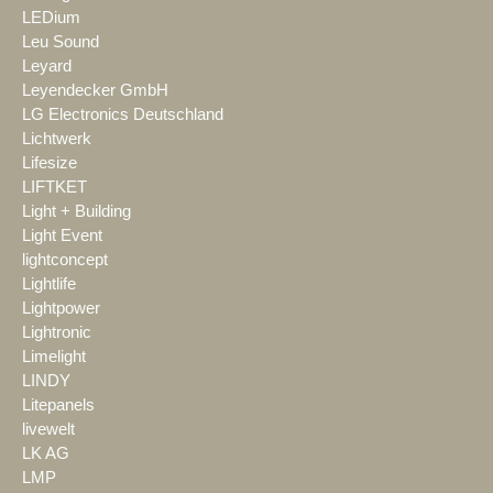
LEDium
Leu Sound
Leyard
Leyendecker GmbH
LG Electronics Deutschland
Lichtwerk
Lifesize
LIFTKET
Light + Building
Light Event
lightconcept
Lightlife
Lightpower
Lightronic
Limelight
LINDY
Litepanels
livewelt
LK AG
LMP