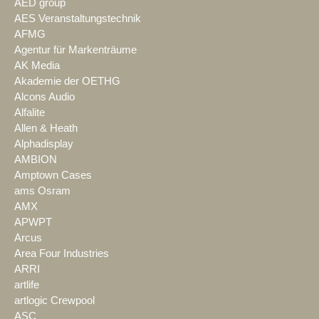
AED group
AES Veranstaltungstechnik
AFMG
Agentur für Markenträume
AK Media
Akademie der OETHG
Alcons Audio
Alfalite
Allen & Heath
Alphadisplay
AMBION
Amptown Cases
ams Osram
AMX
APWPT
Arcus
Area Four Industries
ARRI
artlife
artlogic Crewpool
ASC