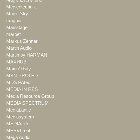
Magic Event- und
Medientechnik
Magic Sky
magnid
Mainstage
marbet
Markus Zehner
Martin Audio
Martin by HARMAN
MAXHUB
Maxin10sity
MBN-PROLED
MDS PAtec
MEDIA IN RES
Media Resource Group
MEDIA SPECTRUM
MediaLantic
Mediasystem
MEDIA|tek
MEEVI-rent
Mega Audio