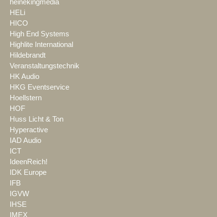
heinekingmedia
HELi
HICO
High End Systems
Highlite International
Hildebrandt
Veranstaltungstechnik
HK Audio
HKG Eventservice
Hoellstern
HOF
Huss Licht & Ton
Hyperactive
IAD Audio
ICT
IdeenReich!
IDK Europe
IFB
IGVW
IHSE
IMEX