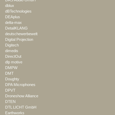
DAS Audio GmbH
dblux
dBTechnologies
DEAplus
delta-max
DetailKLANG
deutschewerbewelt
Digital Projection
Digitech
dimedis
DirectOut
dlp motive
DMPW
DMT
Doughty
DPA Microphones
DPVT
Droneshow Alliance
DTEN
DTL LICHT GmbH
Earthworks