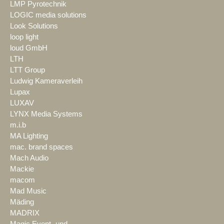
LMP Pyrotechnik
LOGIC media solutions
Look Solutions
loop light
loud GmbH
LTH
LTT Group
Ludwig Kameraverleih
Lupax
LUXAV
LYNX Media Systems
m.i.b
MA Lighting
mac. brand spaces
Mach Audio
Mackie
macom
Mad Music
Mäding
MADRIX