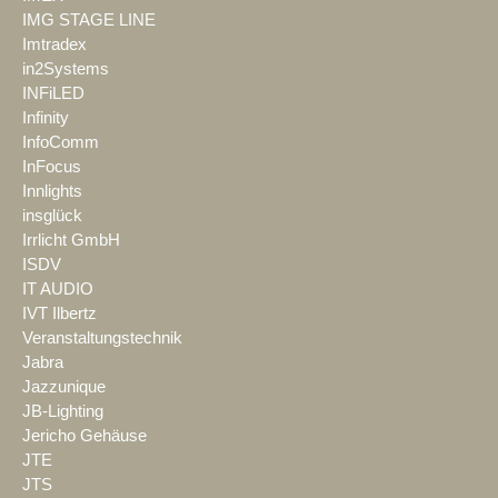
IMG STAGE LINE
Imtradex
in2Systems
INFiLED
Infinity
InfoComm
InFocus
Innlights
insglück
Irrlicht GmbH
ISDV
IT AUDIO
IVT Ilbertz
Veranstaltungstechnik
Jabra
Jazzunique
JB-Lighting
Jericho Gehäuse
JTE
JTS