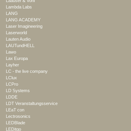
Laauser & Vohl
Lambda Labs
LANG
LANG ACADEMY
Laser Imagineering
Laserworld
Lauten Audio
LAUTundHELL
Lawo
Lax Europa
Layher
LC - the live company
LClux
LCPro
LD Systems
LDDE
LDT Veranstaltungsservice
LEaT con
Lectrosonics
LEDBlade
LEDitgo