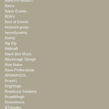
Band Pro Munich
Barco
Bayer Events
BDKV
Best of Events
bestvent group
beyerdynamic
Biamp
Big Rig
Bildkraft
Black Box Music
Blackmagic Design
Blue Noise
Bose Professional
BRAINPOOL
Brand-L
BrightSign
Broadcast Solutions
BroadWeigh
Brunckhorst
BT.innotec