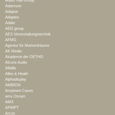
Adam Hall Group
Adamson
Adapoe
Adapteo
Adder
AED group
AES Veranstaltungstechnik
AFMG
Agentur für Markenträume
AK Media
Akademie der OETHG
Alcons Audio
Alfalite
Allen & Heath
Alphadisplay
AMBION
Amptown Cases
ams Osram
AMX
APWPT
Arcus