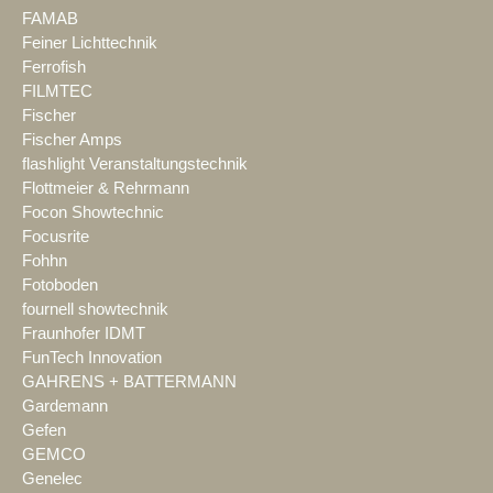
FAMAB
Feiner Lichttechnik
Ferrofish
FILMTEC
Fischer
Fischer Amps
flashlight Veranstaltungstechnik
Flottmeier & Rehrmann
Focon Showtechnic
Focusrite
Fohhn
Fotoboden
fournell showtechnik
Fraunhofer IDMT
FunTech Innovation
GAHRENS + BATTERMANN
Gardemann
Gefen
GEMCO
Genelec