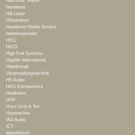
Harmonic Sound
hazebase
HB-Laser
HDwireless
Headroom Media Service
heinekingmedia
HELi
HICO
High End Systems
Highlite International
Hildebrandt
Veranstaltungstechnik
HK Audio
HKG Eventservice
Hoellstern
HOF
Huss Licht & Ton
Hyperactive
IAD Audio
ICT
IdeenReich!