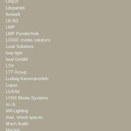
LINDY
Litepanels
livewelt
LK AG
LMP
LMP Pyrotechnik
LOGIC media solutions
Look Solutions
loop light
loud GmbH
LTH
LTT Group
Ludwig Kameraverleih
Lupax
LUXAV
LYNX Media Systems
m.i.b
MA Lighting
mac. brand spaces
Mach Audio
Mackie