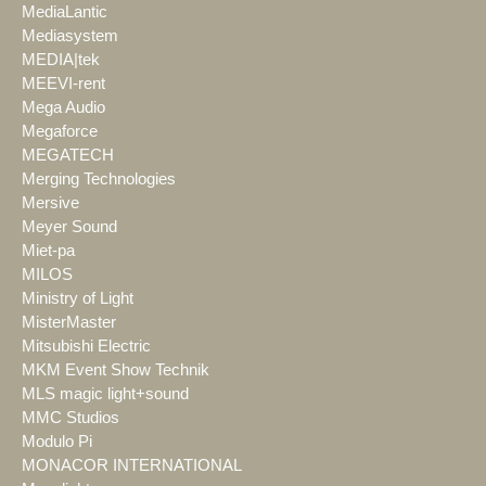
MediaLantic
Mediasystem
MEDIA|tek
MEEVI-rent
Mega Audio
Megaforce
MEGATECH
Merging Technologies
Mersive
Meyer Sound
Miet-pa
MILOS
Ministry of Light
MisterMaster
Mitsubishi Electric
MKM Event Show Technik
MLS magic light+sound
MMC Studios
Modulo Pi
MONACOR INTERNATIONAL