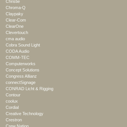
Christie
Chroma-Q
Claypaky
Clear-Com
ClearOne
Clevertouch
cma audio
Cobra Sound Light
CODA Audio
COMM-TEC
Computerworks
Concept Solutions
Congress Allianz
connectSignage
CONRAD Licht & Rigging
Contour
coolux
Cordial
Creative Technology
Crestron
Crew Nation