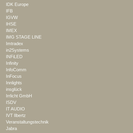
IDK Europe
IFB
IGVW
IHSE
IMEX
IMG STAGE LINE
Imtradex
in2Systems
INFiLED
Infinity
InfoComm
InFocus
Innlights
insglück
Irrlicht GmbH
ISDV
IT AUDIO
IVT Ilbertz
Veranstaltungstechnik
Jabra