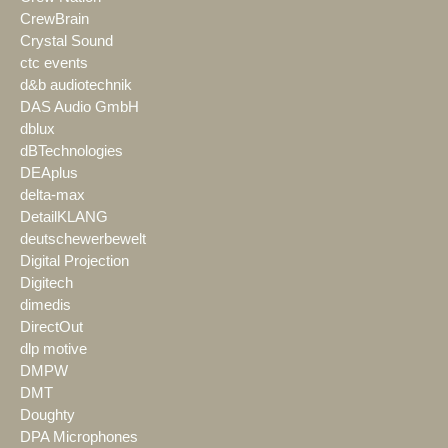
CrewBrain
Crystal Sound
ctc events
d&b audiotechnik
DAS Audio GmbH
dblux
dBTechnologies
DEAplus
delta-max
DetailKLANG
deutschewerbewelt
Digital Projection
Digitech
dimedis
DirectOut
dlp motive
DMPW
DMT
Doughty
DPA Microphones