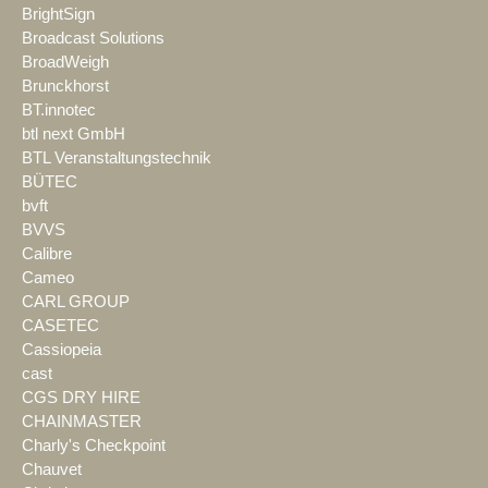
BrightSign
Broadcast Solutions
BroadWeigh
Brunckhorst
BT.innotec
btl next GmbH
BTL Veranstaltungstechnik
BÜTEC
bvft
BVVS
Calibre
Cameo
CARL GROUP
CASETEC
Cassiopeia
cast
CGS DRY HIRE
CHAINMASTER
Charly's Checkpoint
Chauvet