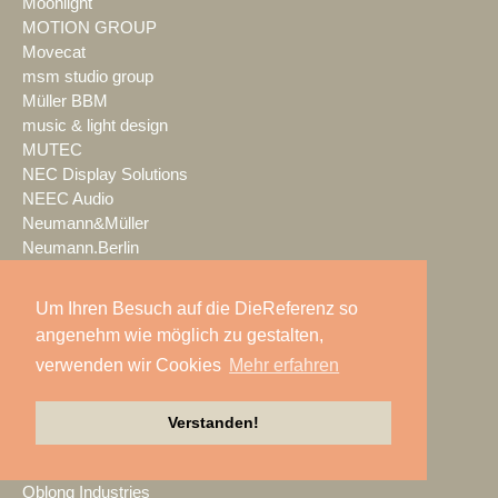
Moonlight
MOTION GROUP
Movecat
msm studio group
Müller BBM
music & light design
MUTEC
NEC Display Solutions
NEEC Audio
Neumann&Müller
Neumann.Berlin
Nexo
NicLen
Um Ihren Besuch auf die DieReferenz so
NIEMEIER Event Tools
angenehm wie möglich zu gestalten,
NIYU.productions
verwenden wir Cookies
Mehr erfahren
nobeo
Nocturne Drones GmbH
NPB Veranstaltungstechnik
Verstanden!
NTi Audio
NÜSSLI
Oblong Industries