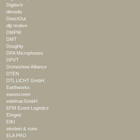
Digitech
dimedis
DirectOut
dlp motive
DMPW
DMT
Doughty
DPA Microphones
DPVT
Droneshow Alliance
DTEN
DTL LICHT GmbH
Earthworks
easescreen
edelmat.GmbH
EFM Event Logistics
Ehrgeiz
EIKI
einstein & sons
ELA PRO