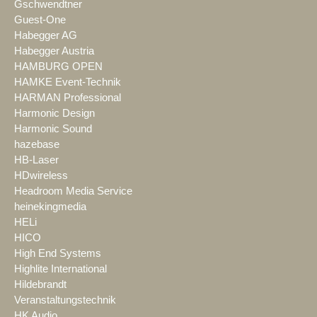
Gschwendtner
Guest-One
Habegger AG
Habegger Austria
HAMBURG OPEN
HAMKE Event-Technik
HARMAN Professional
Harmonic Design
Harmonic Sound
hazebase
HB-Laser
HDwireless
Headroom Media Service
heinekingmedia
HELi
HICO
High End Systems
Highlite International
Hildebrandt
Veranstaltungstechnik
HK Audio