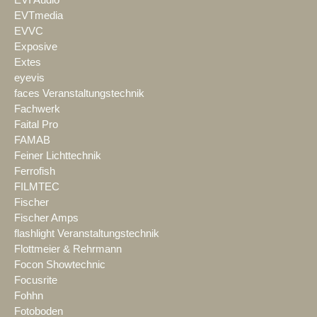
EVI Audio
EVTmedia
EVVC
Exposive
Extes
eyevis
faces Veranstaltungstechnik
Fachwerk
Faital Pro
FAMAB
Feiner Lichttechnik
Ferrofish
FILMTEC
Fischer
Fischer Amps
flashlight Veranstaltungstechnik
Flottmeier & Rehrmann
Focon Showtechnic
Focusrite
Fohhn
Fotoboden