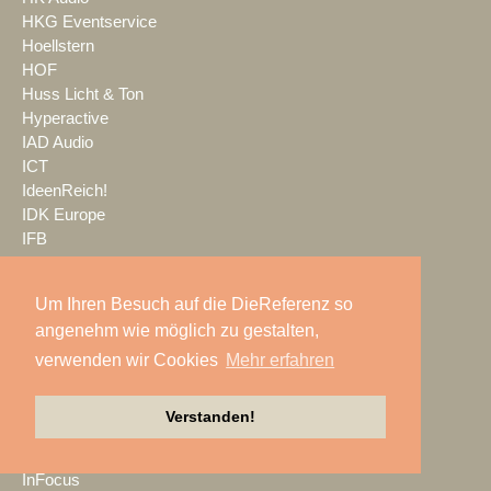
HKG Eventservice
Hoellstern
HOF
Huss Licht & Ton
Hyperactive
IAD Audio
ICT
IdeenReich!
IDK Europe
IFB
IGVW
IHSE
Um Ihren Besuch auf die DieReferenz so
IMEX
angenehm wie möglich zu gestalten,
IMG STAGE LINE
Imtradex
verwenden wir Cookies
Mehr erfahren
in2Systems
INFiLED
Verstanden!
Infinity
InfoComm
InFocus