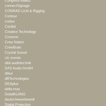
Congress Allianz
connectSignage
CONRAD Licht & Rigging
Contour
coolux
Cordial
Creative Technology
Crestron
Crew Nation
CrewBrain
Crystal Sound
ctc events
d&b audiotechnik
DAS Audio GmbH
dblux
dBTechnologies
DEAplus
delta-max
DetailKLANG
deutschewerbewelt
Digital Projection