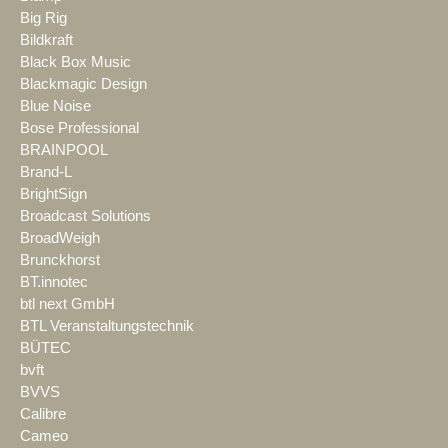
Big Rig
Bildkraft
Black Box Music
Blackmagic Design
Blue Noise
Bose Professional
BRAINPOOL
Brand-L
BrightSign
Broadcast Solutions
BroadWeigh
Brunckhorst
BT.innotec
btl next GmbH
BTL Veranstaltungstechnik
BÜTEC
bvft
BVVS
Calibre
Cameo