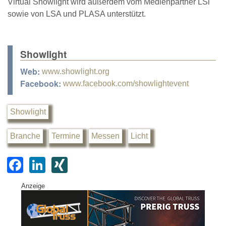
Virtual Showlight wird außerdem vom Medienpartner LSi
sowie von LSA und PLASA unterstützt.
Showlight
Web:
www.showlight.org
Facebook:
www.facebook.com/showlightevent
Showlight
Branche
Termine
Messen
Licht
F
Li
XI
a
n
N
Anzeige
c
k
G
e
e