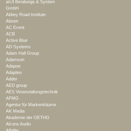
a/c/t Beratungs & System
GmbH
Abbey Road Institute
Absen
AC Event
ACB
Active Blue
AD-Systems
Adam Hall Group
Adamson
Adapoe
Adapteo
Adder
AED group
AES Veranstaltungstechnik
AFMG
Agentur für Markenträume
AK Media
Akademie der OETHG
Alcons Audio
Alfalite