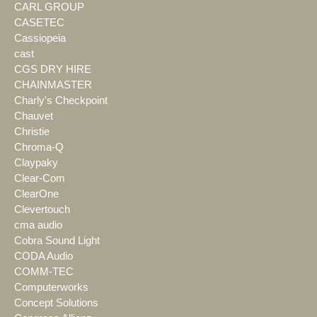
CARL GROUP
CASETEC
Cassiopeia
cast
CGS DRY HIRE
CHAINMASTER
Charly's Checkpoint
Chauvet
Christie
Chroma-Q
Claypaky
Clear-Com
ClearOne
Clevertouch
cma audio
Cobra Sound Light
CODA Audio
COMM-TEC
Computerworks
Concept Solutions