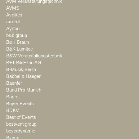
AVM Veranstaltungstechnik
AVMS
Avolites
axxent
Ayrton
b&b group
B&K Braun
B&K Lumitec
B&W Veranstaltungstechnik
B+T Bild+Ton AG
B-Musik Berlin
Babbel & Haeger
Baenfer
Band Pro Munich
Barco
Bayer Events
BDKV
Best of Events
bestvent group
beyerdynamic
Biamp