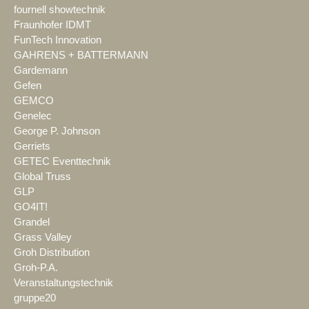
fournell showtechnik
Fraunhofer IDMT
FunTech Innovation
GAHRENS + BATTERMANN
Gardemann
Gefen
GEMCO
Genelec
George P. Johnson
Gerriets
GETEC Eventtechnik
Global Truss
GLP
GO4IT!
Grandel
Grass Valley
Groh Distribution
Groh-P.A.
Veranstaltungstechnik
gruppe20