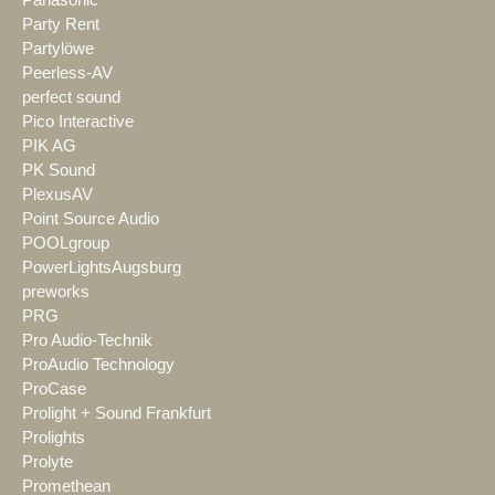
Panasonic
Party Rent
Partylöwe
Peerless-AV
perfect sound
Pico Interactive
PIK AG
PK Sound
PlexusAV
Point Source Audio
POOLgroup
PowerLightsAugsburg
preworks
PRG
Pro Audio-Technik
ProAudio Technology
ProCase
Prolight + Sound Frankfurt
Prolights
Prolyte
Promethean