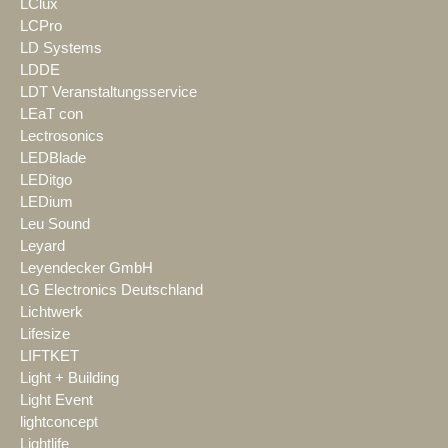
LClux
LCPro
LD Systems
LDDE
LDT Veranstaltungsservice
LEaT con
Lectrosonics
LEDBlade
LEDitgo
LEDium
Leu Sound
Leyard
Leyendecker GmbH
LG Electronics Deutschland
Lichtwerk
Lifesize
LIFTKET
Light + Building
Light Event
lightconcept
Lightlife