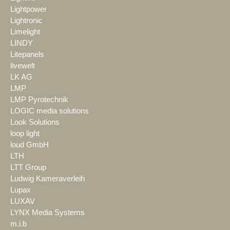
Lightpower
Lightronic
Limelight
LINDY
Litepanels
livewelt
LK AG
LMP
LMP Pyrotechnik
LOGIC media solutions
Look Solutions
loop light
loud GmbH
LTH
LTT Group
Ludwig Kameraverleih
Lupax
LUXAV
LYNX Media Systems
m.i.b