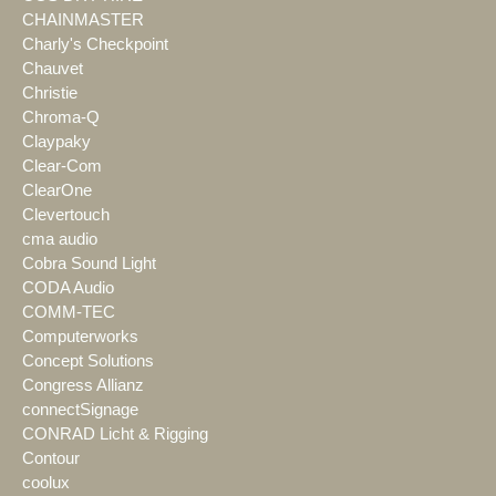
CHAINMASTER
Charly's Checkpoint
Chauvet
Christie
Chroma-Q
Claypaky
Clear-Com
ClearOne
Clevertouch
cma audio
Cobra Sound Light
CODA Audio
COMM-TEC
Computerworks
Concept Solutions
Congress Allianz
connectSignage
CONRAD Licht & Rigging
Contour
coolux