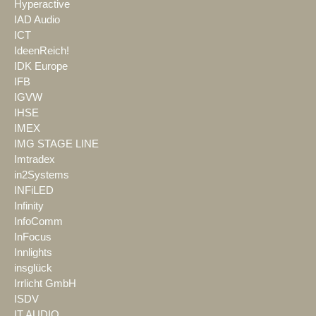
Hyperactive
IAD Audio
ICT
IdeenReich!
IDK Europe
IFB
IGVW
IHSE
IMEX
IMG STAGE LINE
Imtradex
in2Systems
INFiLED
Infinity
InfoComm
InFocus
Innlights
insglück
Irrlicht GmbH
ISDV
IT AUDIO