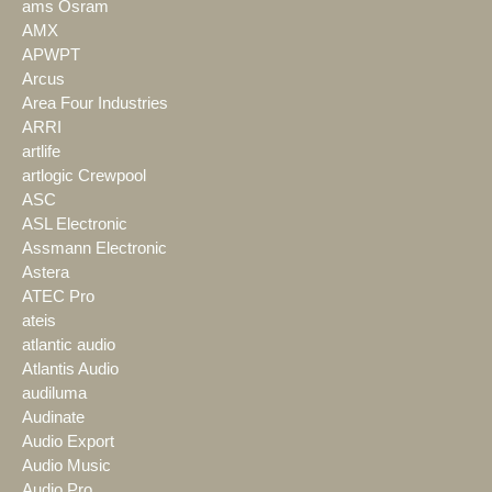
ams Osram
AMX
APWPT
Arcus
Area Four Industries
ARRI
artlife
artlogic Crewpool
ASC
ASL Electronic
Assmann Electronic
Astera
ATEC Pro
ateis
atlantic audio
Atlantis Audio
audiluma
Audinate
Audio Export
Audio Music
Audio Pro