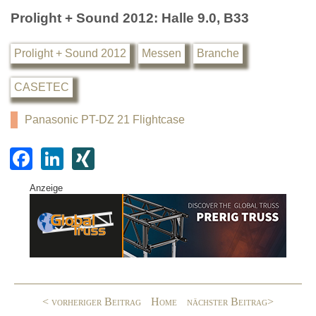
Prolight + Sound 2012: Halle 9.0, B33
Prolight + Sound 2012
Messen
Branche
CASETEC
Panasonic PT-DZ 21 Flightcase
F
Li
XI
a
n
N
Anzeige
c
k
G
e
e
b
dI
o
n
o
< vorheriger Beitrag
Home
nächster Beitrag>
k