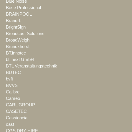
Blue Noise
Bose Professional
BRAINPOOL
Brand-L
BrightSign
Broadcast Solutions
BroadWeigh
Brunckhorst
BT.innotec
btl next GmbH
BTL Veranstaltungstechnik
BÜTEC
bvft
BVVS
Calibre
Cameo
CARL GROUP
CASETEC
Cassiopeia
cast
CGS DRY HIRE