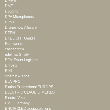
DMPW
DMT
Doughty
DPA Microphones
DPVT
Droneshow Alliance
DTEN
DTL LICHT GmbH
Earthworks
easescreen
edelmat.GmbH
EFM Event Logistics
Ehrgeiz
EIKI
einstein & sons
ELA PRO
Elation Professional EUROPE
ELECTRIC CLAUDIO MERLO
Electro-Voice
EMG Germany
ENCIRCLED audio.solutions