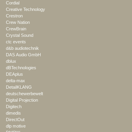
Cordial
Creative Technology
Crestron
Crew Nation
CrewBrain
Crystal Sound
ctc events
d&b audiotechnik
DAS Audio GmbH
dblux
dBTechnologies
DEAplus
delta-max
DetailKLANG
deutschewerbewelt
Digital Projection
Digitech
dimedis
DirectOut
dlp motive