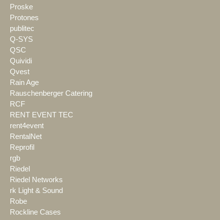
Proske
Protones
publitec
Q-SYS
QSC
Quividi
Qvest
Rain Age
Rauschenberger Catering
RCF
RENT EVENT TEC
rent4event
RentalNet
Reprofil
rgb
Riedel
Riedel Networks
rk Light & Sound
Robe
Rockline Cases