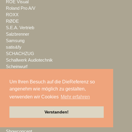
ROE Visual
Roland Pro A/V
ROXX
RØDE
S.E.A. Vertrieb
Salzbrenner
Samsung
satis&fy
SCHACHZUG
Schallwerk Audiotechnik
Scheinwurf
Schnick-Schnack-Systems
SCHOEPS
Um Ihren Besuch auf die DieReferenz so
Screen Visions
angenehm wie möglich zu gestalten,
ScreenBeam
verwenden wir Cookies
Mehr erfahren
SecuTix
SEEBURG
Sennheiser
Verstanden!
session pro
SGM
Showconcept