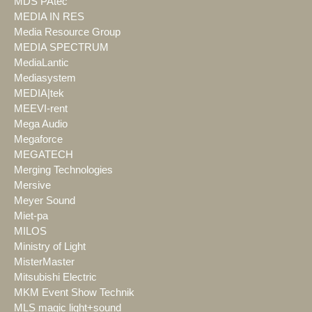
MDS PAtec
MEDIA IN RES
Media Resource Group
MEDIA SPECTRUM
MediaLantic
Mediasystem
MEDIA|tek
MEEVI-rent
Mega Audio
Megaforce
MEGATECH
Merging Technologies
Mersive
Meyer Sound
Miet-pa
MILOS
Ministry of Light
MisterMaster
Mitsubishi Electric
MKM Event Show Technik
MLS magic light+sound