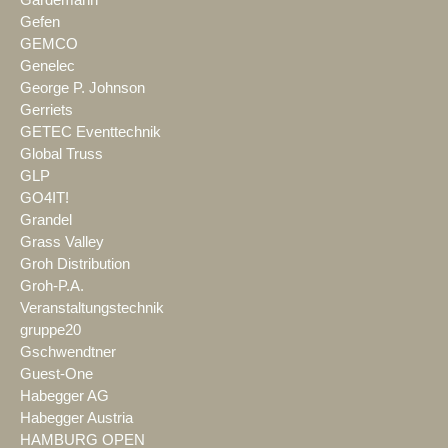
Gardemann
Gefen
GEMCO
Genelec
George P. Johnson
Gerriets
GETEC Eventtechnik
Global Truss
GLP
GO4IT!
Grandel
Grass Valley
Groh Distribution
Groh-P.A.
Veranstaltungstechnik
gruppe20
Gschwendtner
Guest-One
Habegger AG
Habegger Austria
HAMBURG OPEN