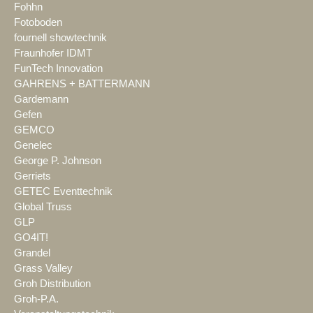
Fohhn
Fotoboden
fournell showtechnik
Fraunhofer IDMT
FunTech Innovation
GAHRENS + BATTERMANN
Gardemann
Gefen
GEMCO
Genelec
George P. Johnson
Gerriets
GETEC Eventtechnik
Global Truss
GLP
GO4IT!
Grandel
Grass Valley
Groh Distribution
Groh-P.A.