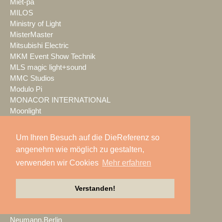
Miet-pa
MILOS
Ministry of Light
MisterMaster
Mitsubishi Electric
MKM Event Show Technik
MLS magic light+sound
MMC Studios
Modulo Pi
MONACOR INTERNATIONAL
Moonlight
MOTION GROUP
Movecat
Um Ihren Besuch auf die DieReferenz so
msm studio group
angenehm wie möglich zu gestalten,
Müller BBM
verwenden wir Cookies
Mehr erfahren
music & light design
MUTEC
NEC Display Solutions
Verstanden!
NEEC Audio
Neumann&Müller
Neumann.Berlin