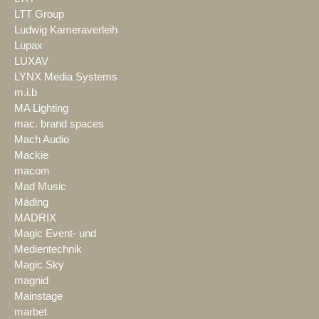
LTT Group
Ludwig Kameraverleih
Lupax
LUXAV
LYNX Media Systems
m.i.b
MA Lighting
mac. brand spaces
Mach Audio
Mackie
macom
Mad Music
Mäding
MADRIX
Magic Event- und
Medientechnik
Magic Sky
magnid
Mainstage
marbet