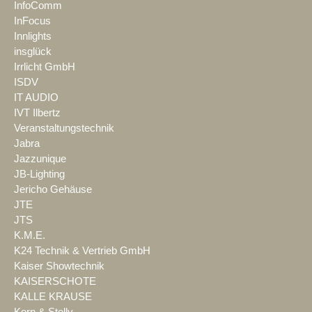
InfoComm
InFocus
Innlights
insglück
Irrlicht GmbH
ISDV
IT AUDIO
IVT Ilbertz
Veranstaltungstechnik
Jabra
Jazzunique
JB-Lighting
Jericho Gehäuse
JTE
JTS
K.M.E.
K24 Technik & Vertrieb GmbH
Kaiser Showtechnik
KAISERSCHOTE
KALLE KRAUSE