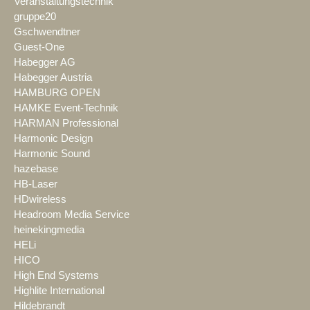
Veranstaltungstechnik
gruppe20
Gschwendtner
Guest-One
Habegger AG
Habegger Austria
HAMBURG OPEN
HAMKE Event-Technik
HARMAN Professional
Harmonic Design
Harmonic Sound
hazebase
HB-Laser
HDwireless
Headroom Media Service
heinekingmedia
HELi
HICO
High End Systems
Highlite International
Hildebrandt