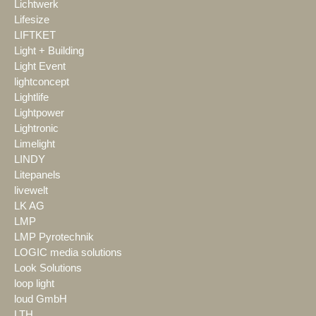
Lichtwerk
Lifesize
LIFTKET
Light + Building
Light Event
lightconcept
Lightlife
Lightpower
Lightronic
Limelight
LINDY
Litepanels
livewelt
LK AG
LMP
LMP Pyrotechnik
LOGIC media solutions
Look Solutions
loop light
loud GmbH
LTH