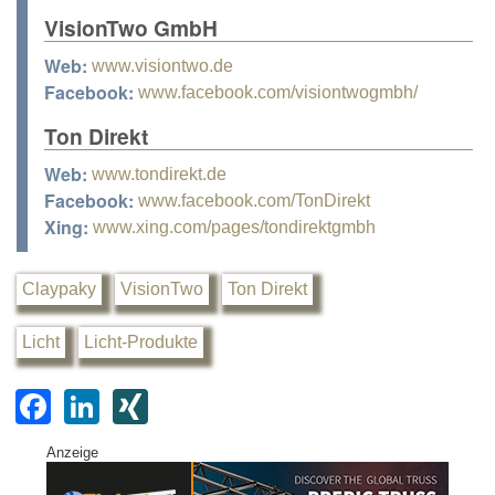
VisionTwo GmbH
Web:
www.visiontwo.de
Facebook:
www.facebook.com/visiontwogmbh/
Ton Direkt
Web:
www.tondirekt.de
Facebook:
www.facebook.com/TonDirekt
Xing:
www.xing.com/pages/tondirektgmbh
Claypaky
VisionTwo
Ton Direkt
Licht
Licht-Produkte
F
Li
XI
a
n
N
Anzeige
c
k
G