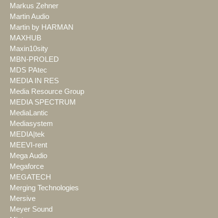
Markus Zehner
Martin Audio
Martin by HARMAN
MAXHUB
Maxin10sity
MBN-PROLED
MDS PAtec
MEDIA IN RES
Media Resource Group
MEDIA SPECTRUM
MediaLantic
Mediasystem
MEDIA|tek
MEEVI-rent
Mega Audio
Megaforce
MEGATECH
Merging Technologies
Mersive
Meyer Sound