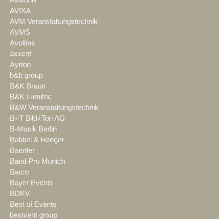
Avisonik
AVIXA
AVM Veranstaltungstechnik
AVMS
Avolites
axxent
Ayrton
b&b group
B&K Braun
B&K Lumitec
B&W Veranstaltungstechnik
B+T Bild+Ton AG
B-Musik Berlin
Babbel & Haeger
Baenfer
Band Pro Munich
Barco
Bayer Events
BDKV
Best of Events
bestvent group