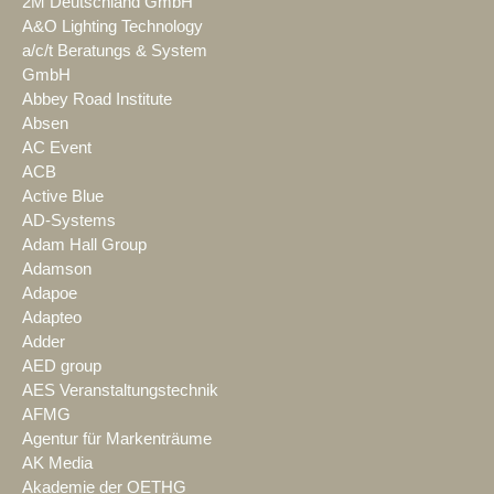
2M Deutschland GmbH
A&O Lighting Technology
a/c/t Beratungs & System
GmbH
Abbey Road Institute
Absen
AC Event
ACB
Active Blue
AD-Systems
Adam Hall Group
Adamson
Adapoe
Adapteo
Adder
AED group
AES Veranstaltungstechnik
AFMG
Agentur für Markenträume
AK Media
Akademie der OETHG