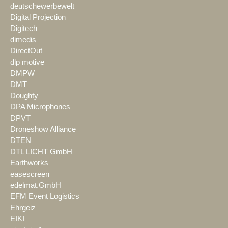
deutschewerbewelt
Digital Projection
Digitech
dimedis
DirectOut
dlp motive
DMPW
DMT
Doughty
DPA Microphones
DPVT
Droneshow Alliance
DTEN
DTL LICHT GmbH
Earthworks
easescreen
edelmat.GmbH
EFM Event Logistics
Ehrgeiz
EIKI