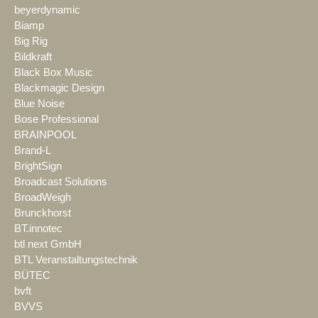
beyerdynamic
Biamp
Big Rig
Bildkraft
Black Box Music
Blackmagic Design
Blue Noise
Bose Professional
BRAINPOOL
Brand-L
BrightSign
Broadcast Solutions
BroadWeigh
Brunckhorst
BT.innotec
btl next GmbH
BTL Veranstaltungstechnik
BÜTEC
bvft
BVVS