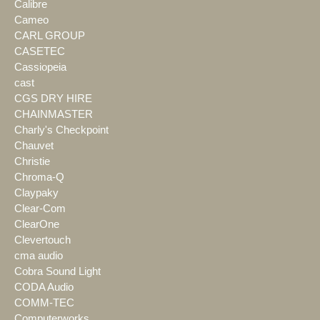
Calibre
Cameo
CARL GROUP
CASETEC
Cassiopeia
cast
CGS DRY HIRE
CHAINMASTER
Charly's Checkpoint
Chauvet
Christie
Chroma-Q
Claypaky
Clear-Com
ClearOne
Clevertouch
cma audio
Cobra Sound Light
CODA Audio
COMM-TEC
Computerworks