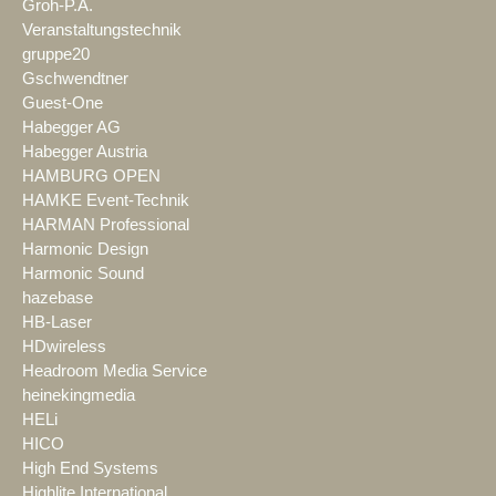
Groh-P.A.
Veranstaltungstechnik
gruppe20
Gschwendtner
Guest-One
Habegger AG
Habegger Austria
HAMBURG OPEN
HAMKE Event-Technik
HARMAN Professional
Harmonic Design
Harmonic Sound
hazebase
HB-Laser
HDwireless
Headroom Media Service
heinekingmedia
HELi
HICO
High End Systems
Highlite International