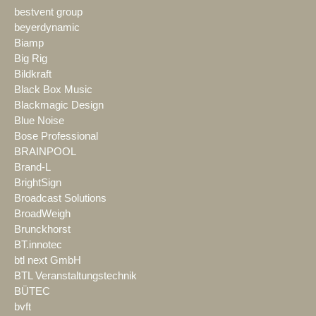
bestvent group
beyerdynamic
Biamp
Big Rig
Bildkraft
Black Box Music
Blackmagic Design
Blue Noise
Bose Professional
BRAINPOOL
Brand-L
BrightSign
Broadcast Solutions
BroadWeigh
Brunckhorst
BT.innotec
btl next GmbH
BTL Veranstaltungstechnik
BÜTEC
bvft