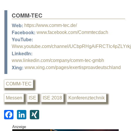
COMM-TEC
Web:
https://www.comm-tec.de/
Facebook:
www.facebook.com/Commtecdach
YouTube:
Www.youtube.com/channel/UCbpRHgAiFRCTlc4pZLYrk
LinkedIn:
www.linkedin.com/company/comm-tec-gmbh
Xing:
www.xing.com/pages/exertisproavdeutschland
COMM-TEC
Messen
ISE
ISE 2018
Konferenztechnik
F
Li
XI
a
n
N
Anzeige