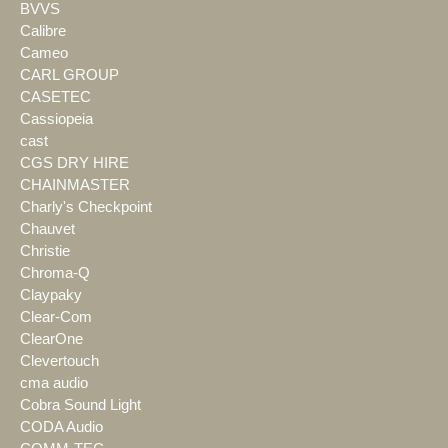
BVVS
Calibre
Cameo
CARL GROUP
CASETEC
Cassiopeia
cast
CGS DRY HIRE
CHAINMASTER
Charly's Checkpoint
Chauvet
Christie
Chroma-Q
Claypaky
Clear-Com
ClearOne
Clevertouch
cma audio
Cobra Sound Light
CODA Audio