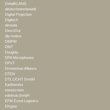
DetailKLANG
deutschewerbewelt
Digital Projection
Digitech
dimedis
DirectOut
dlp motive
DMPW
DMT
Doughty
DPA Microphones
DPVT
Droneshow Alliance
DTEN
DTL LICHT GmbH
Earthworks
easescreen
edelmat.GmbH
EFM Event Logistics
Ehrgeiz