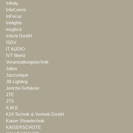
Infinity
InfoComm
InFocus
Innlights
insglück
Irrlicht GmbH
ISDV
IT AUDIO
IVT Ilbertz
Veranstaltungstechnik
Jabra
Jazzunique
JB-Lighting
Jericho Gehäuse
JTE
JTS
K.M.E.
K24 Technik & Vertrieb GmbH
Kaiser Showtechnik
KAISERSCHOTE