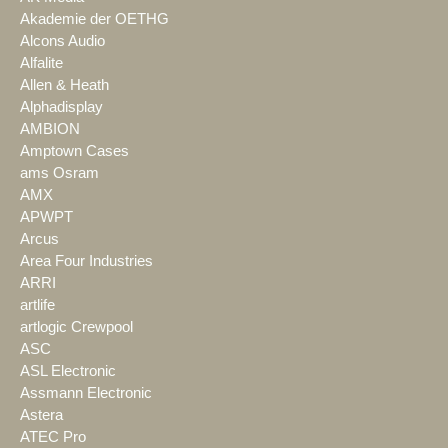
Akademie der OETHG
Alcons Audio
Alfalite
Allen & Heath
Alphadisplay
AMBION
Amptown Cases
ams Osram
AMX
APWPT
Arcus
Area Four Industries
ARRI
artlife
artlogic Crewpool
ASC
ASL Electronic
Assmann Electronic
Astera
ATEC Pro