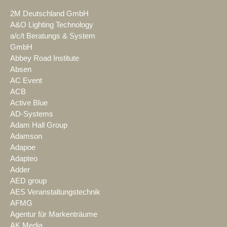
2M Deutschland GmbH
A&O Lighting Technology
a/c/t Beratungs & System
GmbH
Abbey Road Institute
Absen
AC Event
ACB
Active Blue
AD-Systems
Adam Hall Group
Adamson
Adapoe
Adapteo
Adder
AED group
AES Veranstaltungstechnik
AFMG
Agentur für Markenträume
AK Media