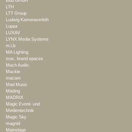
loud GmbH
LTH
LTT Group
Ludwig Kameraverleih
Lupax
LUXAV
LYNX Media Systems
m.i.b
MA Lighting
mac. brand spaces
Mach Audio
Mackie
macom
Mad Music
Mäding
MADRIX
Magic Event- und
Medientechnik
Magic Sky
magnid
Mainstage