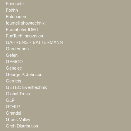
Focusrite
Fohhn
Fotoboden
fournell showtechnik
Fraunhofer IDMT
FunTech Innovation
GAHRENS + BATTERMANN
Gardemann
Gefen
GEMCO
Genelec
George P. Johnson
Gerriets
GETEC Eventtechnik
Global Truss
GLP
GO4IT!
Grandel
Grass Valley
Groh Distribution