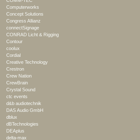
COMM-TEC
Computerworks
Concept Solutions
Congress Allianz
connectSignage
CONRAD Licht & Rigging
Contour
coolux
Cordial
Creative Technology
Crestron
Crew Nation
CrewBrain
Crystal Sound
ctc events
d&b audiotechnik
DAS Audio GmbH
dblux
dBTechnologies
DEAplus
delta-max