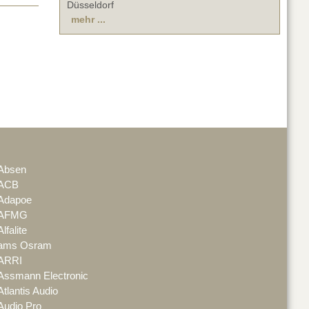
Düsseldorf
mehr ...
Absen
ACB
Adapoe
AFMG
Alfalite
ams Osram
ARRI
Assmann Electronic
Atlantis Audio
Audio Pro