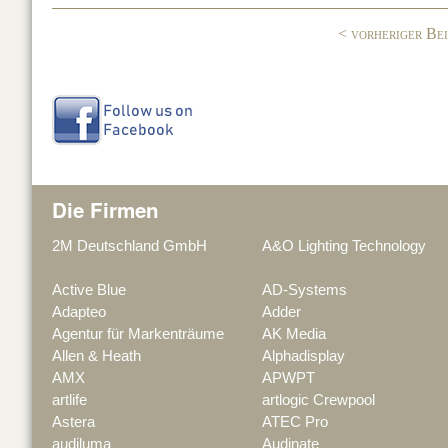
o
< vorheriger Be
k
Die Firmen
2M Deutschland GmbH
A&O Lighting Technology
Active Blue
AD-Systems
Adapteo
Adder
Agentur für Markenträume
AK Media
Allen & Heath
Alphadisplay
AMX
APWPT
artlife
artlogic Crewpool
Astera
ATEC Pro
audiluma
Audinate