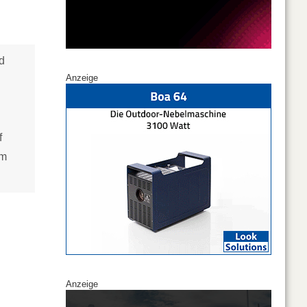
nd
Anzeige
f
em
Anzeige