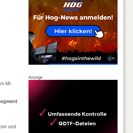
Anzeige
en MI-
-Segment
ser und