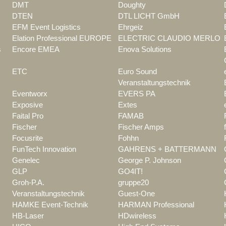
DMT
Doughty
DTEN
DTL LICHT GmbH
EFM Event Logistics
Ehrgeiz
Elation Professional EUROPE
ELECTRIC CLAUDIO MERLO
s
Encore EMEA
Enova Solutions
ETC
Euro Sound
Veranstaltungstechnik
Eventworx
EVERS PA
Exposive
Extes
Faital Pro
FAMAB
Fischer
Fischer Amps
Focusrite
Fohhn
FunTech Innovation
GAHRENS + BATTERMANN
Genelec
George P. Johnson
GLP
GO4IT!
Groh-P.A.
gruppe20
Veranstaltungstechnik
Guest-One
HAMKE Event-Technik
HARMAN Professional
HB-Laser
HDwireless