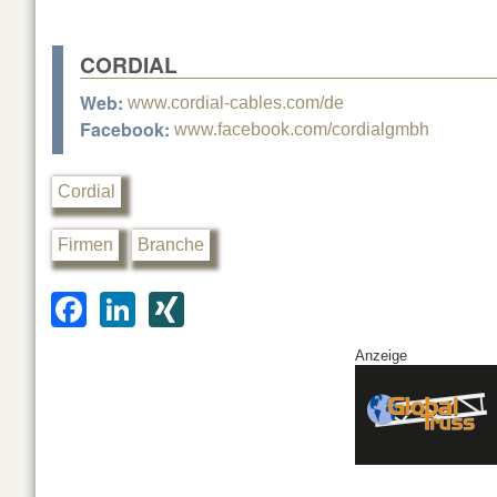
CORDIAL
Web:
www.cordial-cables.com/de
Facebook:
www.facebook.com/cordialgmbh
Cordial
Firmen
Branche
F
Li
XI
a
n
N
Anzeige
c
k
G
e
e
b
dI
o
n