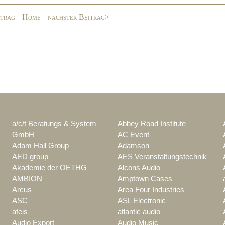
itrag
Home
nächster Beitrag>
a/c/t Beratungs & System
Abbey Road Institute
GmbH
AC Event
Adam Hall Group
Adamson
AED group
AES Veranstaltungstechnik
Akademie der OETHG
Alcons Audio
AMBION
Amptown Cases
Arcus
Area Four Industries
ASC
ASL Electronic
ateis
atlantic audio
Audio Export
Audio Music