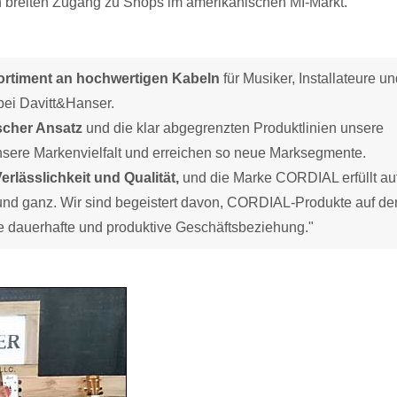
 breiten Zugang zu Shops im amerikanischen MI-Markt.
ortiment an hochwertigen Kabeln
für Musiker, Installateure u
ei Davitt&Hanser.
scher Ansatz
und die klar abgegrenzten Produktlinien unsere
unsere Markenvielfalt und erreichen so neue Marksegmente.
lässlichkeit und Qualität,
und die Marke CORDIAL erfüllt au
und ganz. Wir sind begeistert davon, CORDIAL-Produkte auf d
e dauerhafte und produktive Geschäftsbeziehung."