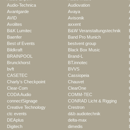
Audio-Technica
Audiovation
Avantgarde
Avaya
AVID
Avisonik
Avolites
axxent
B&K Lumitec
B&W Veranstaltungstechnik
Baenfer
Band Pro Munich
Best of Events
bestvent group
Bildkraft
Black Box Music
BRAINPOOL
Brand-L
Brunckhorst
BT.innotec
bvft
BVVS
CASETEC
Cassiopeia
Charly's Checkpoint
Chauvet
Clear-Com
ClearOne
CODA Audio
COMM-TEC
connectSignage
CONRAD Licht & Rigging
Creative Technology
Crestron
ctc events
d&b audiotechnik
DEAplus
delta-max
Digitech
dimedis