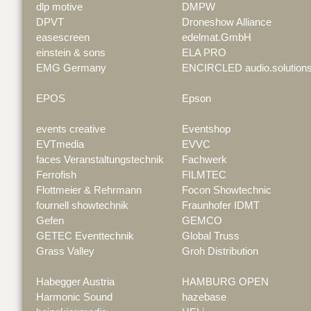
dlp motive
DMPW
DPVT
Droneshow Alliance
easescreen
edelmat.GmbH
einstein & sons
ELA PRO
EMG Germany
ENCIRCLED audio.solution
EPOS
Epson
events creative
Eventshop
EVTmedia
EVVC
faces Veranstaltungstechnik
Fachwerk
Ferrofish
FILMTEC
Flottmeier & Rehrmann
Focon Showtechnic
fournell showtechnik
Fraunhofer IDMT
Gefen
GEMCO
GETEC Eventtechnik
Global Truss
Grass Valley
Groh Distribution
Habegger Austria
HAMBURG OPEN
Harmonic Sound
hazebase