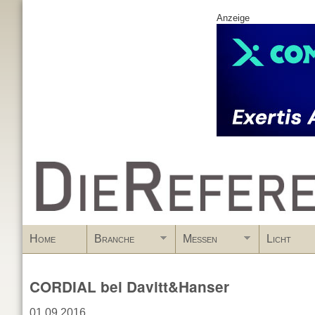
Anzeige
www.DieReferenz.de
Home
Branche
Messen
Licht
CORDIAL bei Davitt&Hanser
01.09.2016