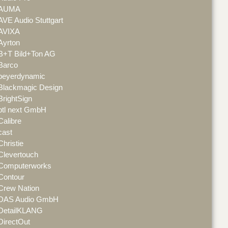
AUMA
AVE Audio Stuttgart
AVIXA
Ayrton
B+T Bild+Ton AG
Barco
beyerdynamic
Blackmagic Design
BrightSign
btl next GmbH
Calibre
cast
Christie
Clevertouch
Computerworks
Contour
Crew Nation
DAS Audio GmbH
DetailKLANG
DirectOut