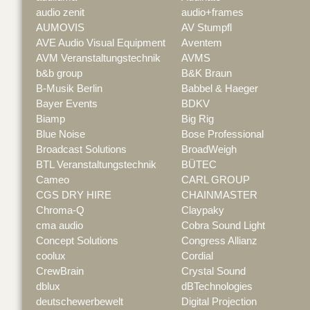
audio zenit
audio+frames
AUMOVIS
AV Stumpfl
AVE Audio Visual Equipment
Aventem
AVM Veranstaltungstechnik
AVMS
b&b group
B&K Braun
B-Musik Berlin
Babbel & Haeger
Bayer Events
BDKV
Biamp
Big Rig
Blue Noise
Bose Professional
Broadcast Solutions
BroadWeigh
BTL Veranstaltungstechnik
BÜTEC
Cameo
CARL GROUP
CGS DRY HIRE
CHAINMASTER
Chroma-Q
Claypaky
cma audio
Cobra Sound Light
Concept Solutions
Congress Allianz
coolux
Cordial
CrewBrain
Crystal Sound
dblux
dBTechnologies
deutschewerbewelt
Digital Projection