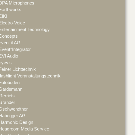
DPA Microphones
Earthworks
EIKI
Electro-Voice
Entertainment Technology
Concepts
event it AG
Event*Integrator
EVI Audio
eyevis
Feiner Lichttechnik
flashlight Veranstaltungstechnik
Fotoboden
Gardemann
Gerriets
Grandel
Gschwendtner
Habegger AG
Harmonic Design
Headroom Media Service