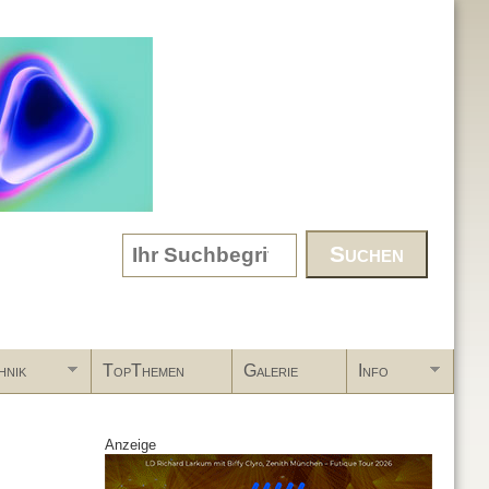
Search form
hnik
TopThemen
Galerie
Info
Anzeige