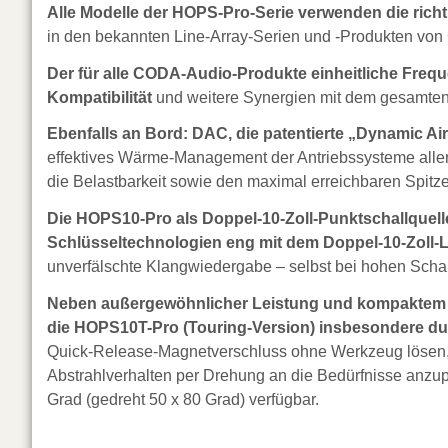
Alle Modelle der HOPS-Pro-Serie verwenden die ri
in den bekannten Line-Array-Serien und -Produkten vo
Der für alle CODA-Audio-Produkte einheitliche Fre
Kompatibilität
und weitere Synergien mit dem gesamten
Ebenfalls an Bord: DAC, die patentierte „Dynamic A
effektives Wärme-Management der Antriebssysteme aller 
die Belastbarkeit sowie den maximal erreichbaren Spitz
Die HOPS10-Pro als Doppel-10-Zoll-Punktschallquell
Schlüsseltechnologien eng mit dem Doppel-10-Zoll-
unverfälschte Klangwiedergabe – selbst bei hohen Scha
Neben außergewöhnlicher Leistung und kompaktem D
die HOPS10T-Pro (Touring-Version) insbesondere dur
Quick-Release-Magnetverschluss ohne Werkzeug lösen,
Abstrahlverhalten per Drehung an die Bedürfnisse anzu
Grad (gedreht 50 x 80 Grad) verfügbar.