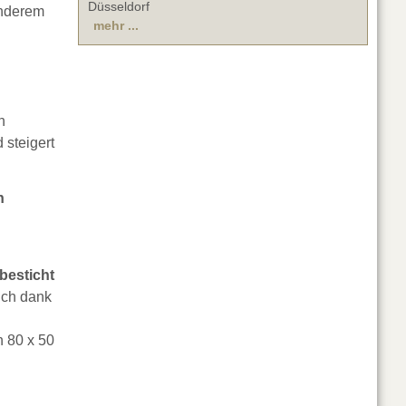
Düsseldorf
anderem
mehr ...
n
 steigert
n
besticht
sich dank
n 80 x 50