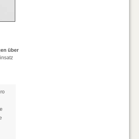
gen über
insatz
ro
ne
e