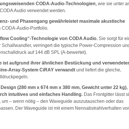
chtungsweisenden CODA-Audio-Technologien,
wie sie unter 
n CODA Audio verwendet werden.
quenz- und Phasengang gewährleistet maximale akustische
 CODA-Audio-Portfolio.
irflow Cooling“-Technologie von CODA Audio.
Sie sorgt für ei
Schallwandler, verringert die typische Power-Compression und
enschalldruck auf 144 dB SPL (A-bewertet).
e ist aufgrund ihrer ähnlichen Bestückung und verwendete
Line-Array-System CiRAY verwandt
und liefert die gleiche,
lldruckpegeln.
esign (280 mm x 674 mm x 380 mm, Gewicht unter 22 kg), 
ch intuitives und einfaches Handling.
Das Frontgitter lässt 
 um – wenn nötig – den Waveguide auszutauschen oder das
passen. Der Waveguide ist mit einem Nennabstrahlverhalten vo