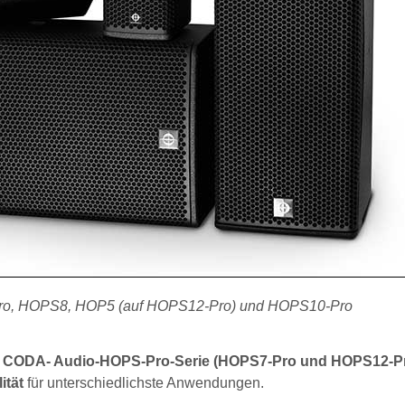
Pro, HOPS8, HOP5 (auf HOPS12-Pro) und HOPS10-Pro
er CODA- Audio-HOPS-Pro-Serie (HOPS7-Pro und HOPS12-P
ität
für unterschiedlichste Anwendungen.