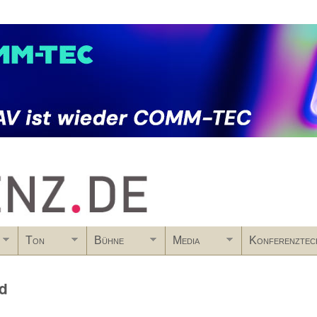
Skip to main content
Ton
Bühne
Media
Konferenztec
nd