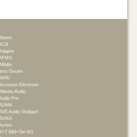
Absen
ACB
Adapoe
AFMG
Alfalite
ams Osram
ARRI
Assmann Electronic
Atlantis Audio
Audio Pro
AUMA
AVE Audio Stuttgart
AVIXA
Ayrton
B+T Bild+Ton AG