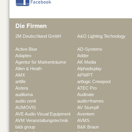
Die Firmen
2M Deutschland GmbH
A&O Lighting Technology
Active Blue
AD-Systems
Adapteo
Adder
Agentur für Markenträume
AK Media
Allen & Heath
Alphadisplay
AMX
APWPT
artlife
artlogic Crewpool
Astera
ATEC Pro
audiluma
Audinate
audio zenit
audio+frames
AUMOVIS
AV Stumpfl
AVE Audio Visual Equipment
Aventem
AVM Veranstaltungstechnik
AVMS
b&b group
B&K Braun