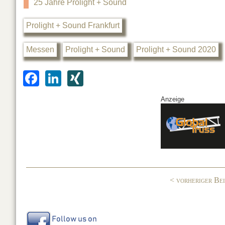
25 Jahre Prolight + Sound
Prolight + Sound Frankfurt
Messen
Prolight + Sound
Prolight + Sound 2020
F
Li
XI
a
n
N
Anzeige
c
k
G
e
e
b
dI
o
n
o
< vorheriger Be
k