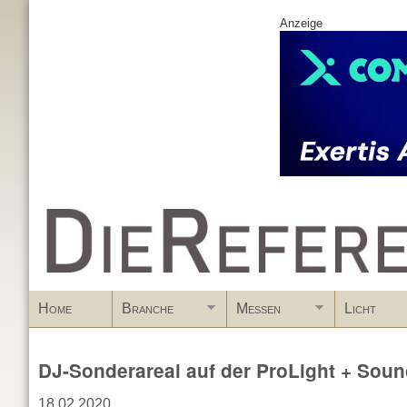
Anzeige
www.DieReferenz.de
Home
Branche
Messen
Licht
DJ-Sonderareal auf der ProLight + Sou
18.02.2020