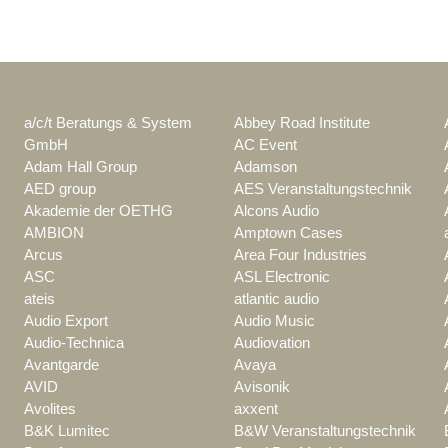
a/c/t Beratungs & System
Abbey Road Institute
GmbH
AC Event
Adam Hall Group
Adamson
AED group
AES Veranstaltungstechnik
Akademie der OETHG
Alcons Audio
AMBION
Amptown Cases
Arcus
Area Four Industries
ASC
ASL Electronic
ateis
atlantic audio
Audio Export
Audio Music
Audio-Technica
Audiovation
Avantgarde
Avaya
AVID
Avisonik
Avolites
axxent
B&K Lumitec
B&W Veranstaltungstechnik