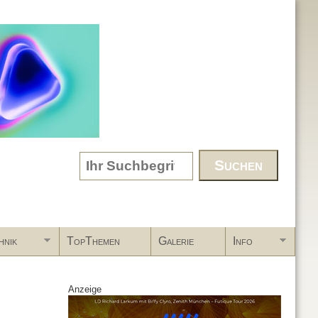
Search form
hnik
TopThemen
Galerie
Info
Anzeige