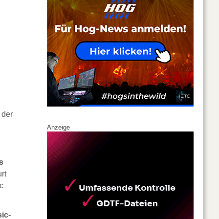
 der
Anzeige
s
rt
c
ic-