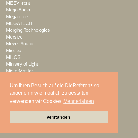
MEEVI-rent
Mega Audio
Megaforce
MEGATECH
Merging Technologies
Mersive
Meyer Sound
Miet-pa
MILOS
Ministry of Light
MisterMaster
Mitsubishi Electric
MKM Event Show Technik
Um Ihren Besuch auf die DieReferenz so
MLS magic light+sound
angenehm wie möglich zu gestalten,
MMC Studios
verwenden wir Cookies
Mehr erfahren
Modulo Pi
MONACOR INTERNATIONAL
Verstanden!
Moonlight
MOTION GROUP
Movecat