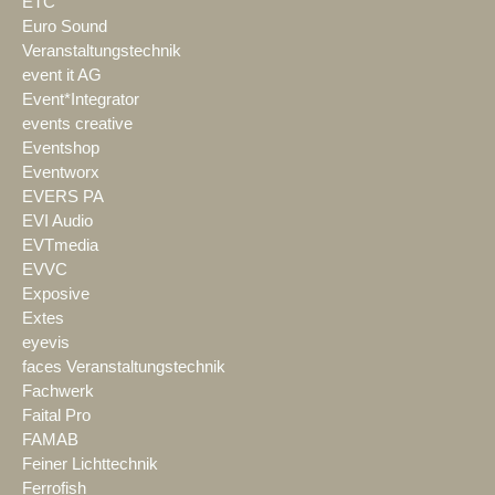
ETC
Euro Sound
Veranstaltungstechnik
event it AG
Event*Integrator
events creative
Eventshop
Eventworx
EVERS PA
EVI Audio
EVTmedia
EVVC
Exposive
Extes
eyevis
faces Veranstaltungstechnik
Fachwerk
Faital Pro
FAMAB
Feiner Lichttechnik
Ferrofish