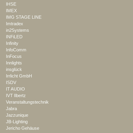
IHSE
IMEX
IMG STAGE LINE
Imtradex
in2Systems
INFiLED
Infinity
InfoComm
InFocus
Innlights
insglück
Irrlicht GmbH
ISDV
IT AUDIO
IVT Ilbertz
Veranstaltungstechnik
Jabra
Jazzunique
JB-Lighting
Jericho Gehäuse