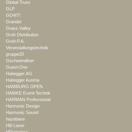
Global Truss
GLP
GO4IT!
Grandel
Grass Valley
Groh Distribution
Groh-P.A.
Veranstaltungstechnik
gruppe20
Gschwendtner
Guest-One
Habegger AG
Habegger Austria
HAMBURG OPEN
HAMKE Event-Technik
HARMAN Professional
Harmonic Design
Harmonic Sound
hazebase
HB-Laser
HDwireless