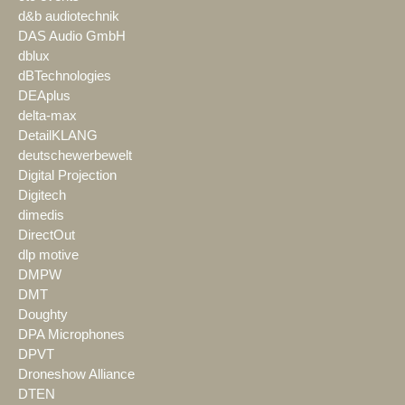
d&b audiotechnik
DAS Audio GmbH
dblux
dBTechnologies
DEAplus
delta-max
DetailKLANG
deutschewerbewelt
Digital Projection
Digitech
dimedis
DirectOut
dlp motive
DMPW
DMT
Doughty
DPA Microphones
DPVT
Droneshow Alliance
DTEN