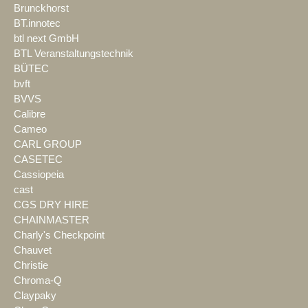
Brunckhorst
BT.innotec
btl next GmbH
BTL Veranstaltungstechnik
BÜTEC
bvft
BVVS
Calibre
Cameo
CARL GROUP
CASETEC
Cassiopeia
cast
CGS DRY HIRE
CHAINMASTER
Charly's Checkpoint
Chauvet
Christie
Chroma-Q
Claypaky