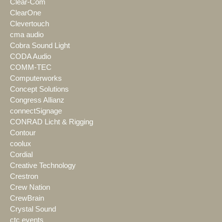
Clear-Com
ClearOne
Clevertouch
cma audio
Cobra Sound Light
CODA Audio
COMM-TEC
Computerworks
Concept Solutions
Congress Allianz
connectSignage
CONRAD Licht & Rigging
Contour
coolux
Cordial
Creative Technology
Crestron
Crew Nation
CrewBrain
Crystal Sound
ctc events