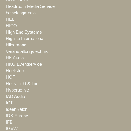
Headroom Media Service
heinekingmedia
HELi
HICO
High End Systems
Highlite International
Hildebrandt
Veranstaltungstechnik
HK Audio
HKG Eventservice
Hoellstern
HOF
Huss Licht & Ton
Hyperactive
IAD Audio
ICT
IdeenReich!
IDK Europe
IFB
IGVW