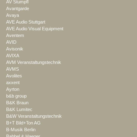
AV Stumpfl
Avantgarde
Avaya
AVE Audio Stuttgart
AVE Audio Visual Equipment
Aventem
AVID
Avisonik
AVIXA
AVM Veranstaltungstechnik
AVMS
Avolites
axxent
Ayrton
b&b group
B&K Braun
B&K Lumitec
B&W Veranstaltungstechnik
B+T Bild+Ton AG
B-Musik Berlin
Babbel & Haeger