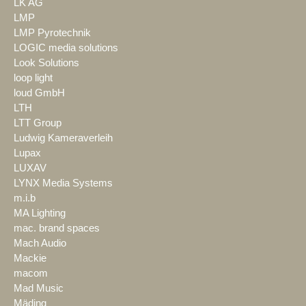
LK AG
LMP
LMP Pyrotechnik
LOGIC media solutions
Look Solutions
loop light
loud GmbH
LTH
LTT Group
Ludwig Kameraverleih
Lupax
LUXAV
LYNX Media Systems
m.i.b
MA Lighting
mac. brand spaces
Mach Audio
Mackie
macom
Mad Music
Mäding