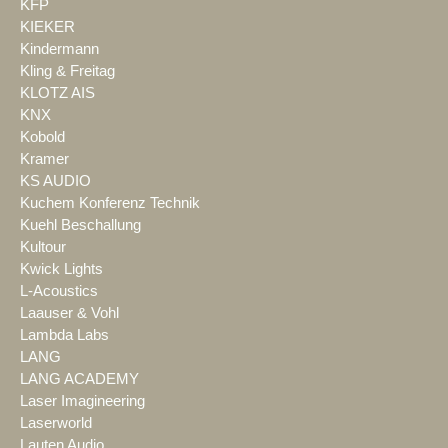
KFP
KIEKER
Kindermann
Kling & Freitag
KLOTZ AIS
KNX
Kobold
Kramer
KS AUDIO
Kuchem Konferenz Technik
Kuehl Beschallung
Kultour
Kwick Lights
L-Acoustics
Laauser & Vohl
Lambda Labs
LANG
LANG ACADEMY
Laser Imagineering
Laserworld
Lauten Audio