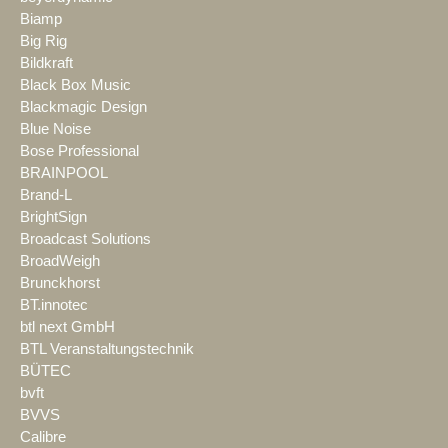
Biamp
Big Rig
Bildkraft
Black Box Music
Blackmagic Design
Blue Noise
Bose Professional
BRAINPOOL
Brand-L
BrightSign
Broadcast Solutions
BroadWeigh
Brunckhorst
BT.innotec
btl next GmbH
BTL Veranstaltungstechnik
BÜTEC
bvft
BVVS
Calibre