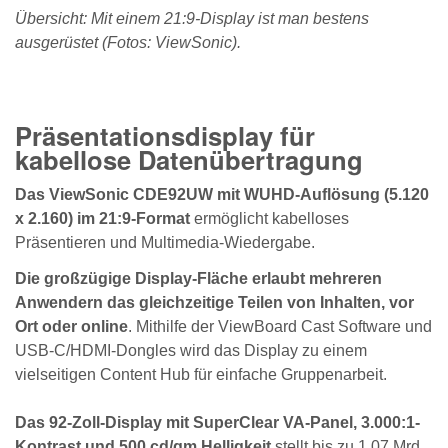
Übersicht: Mit einem 21:9-Display ist man bestens
ausgerüstet (Fotos: ViewSonic).
Präsentationsdisplay für
kabellose Datenübertragung
Das ViewSonic CDE92UW mit WUHD-Auflösung (5.120
x 2.160) im 21:9-Format
ermöglicht kabelloses
Präsentieren und Multimedia-Wiedergabe.
Die großzügige Display-Fläche erlaubt mehreren
Anwendern das gleichzeitige Teilen von Inhalten, vor
Ort oder online
. Mithilfe der ViewBoard Cast Software und
USB-C/HDMI-Dongles wird das Display zu einem
vielseitigen Content Hub für einfache Gruppenarbeit.
Das 92-Zoll-Display mit SuperClear VA-Panel, 3.000:1-
Kontrast und 500 cd/qm Helligkeit
stellt bis zu 1,07 Mrd.