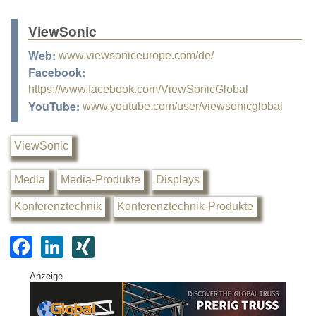
ViewSonic
Web:
www.viewsoniceurope.com/de/
Facebook:
https://www.facebook.com/ViewSonicGlobal
YouTube:
www.youtube.com/user/viewsonicglobal
ViewSonic
Media
Media-Produkte
Displays
Konferenztechnik
Konferenztechnik-Produkte
F
Li
XI
a
n
N
Anzeige
c
k
G
e
e