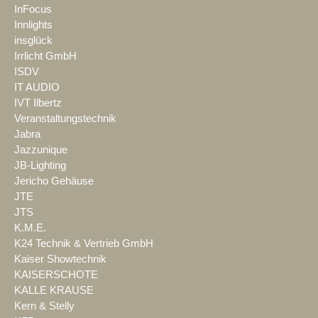
InFocus
Innlights
insglück
Irrlicht GmbH
ISDV
IT AUDIO
IVT Ilbertz
Veranstaltungstechnik
Jabra
Jazzunique
JB-Lighting
Jericho Gehäuse
JTE
JTS
K.M.E.
K24 Technik & Vertrieb GmbH
Kaiser Showtechnik
KAISERSCHOTE
KALLE KRAUSE
Kern & Stelly