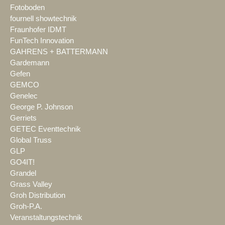
Fotoboden
fournell showtechnik
Fraunhofer IDMT
FunTech Innovation
GAHRENS + BATTERMANN
Gardemann
Gefen
GEMCO
Genelec
George P. Johnson
Gerriets
GETEC Eventtechnik
Global Truss
GLP
GO4IT!
Grandel
Grass Valley
Groh Distribution
Groh-P.A.
Veranstaltungstechnik