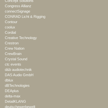
Concept Solutions
Congress Allianz
connectSignage
CONRAD Licht & Rigging
Contour
coolux
Cordial
Creative Technology
Crestron
Crew Nation
CrewBrain
Crystal Sound
ctc events
d&b audiotechnik
DAS Audio GmbH
dblux
dBTechnologies
DEAplus
delta-max
DetailKLANG
deutschewerbewelt