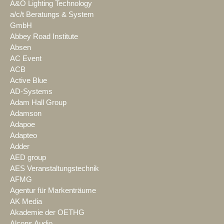
A&O Lighting Technology
a/c/t Beratungs & System
GmbH
Abbey Road Institute
Absen
AC Event
ACB
Active Blue
AD-Systems
Adam Hall Group
Adamson
Adapoe
Adapteo
Adder
AED group
AES Veranstaltungstechnik
AFMG
Agentur für Markenträume
AK Media
Akademie der OETHG
Alcons Audio