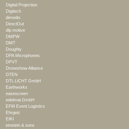
Digital Projection
Digitech
dimedis
DirectOut
dlp motive
DMPW
DMT
Doughty
DPA Microphones
DPVT
Droneshow Alliance
DTEN
DTL LICHT GmbH
Earthworks
easescreen
edelmat.GmbH
EFM Event Logistics
Ehrgeiz
EIKI
einstein & sons