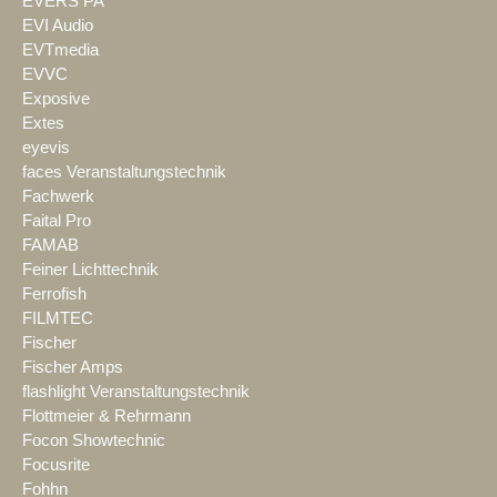
EVERS PA
EVI Audio
EVTmedia
EVVC
Exposive
Extes
eyevis
faces Veranstaltungstechnik
Fachwerk
Faital Pro
FAMAB
Feiner Lichttechnik
Ferrofish
FILMTEC
Fischer
Fischer Amps
flashlight Veranstaltungstechnik
Flottmeier & Rehrmann
Focon Showtechnic
Focusrite
Fohhn