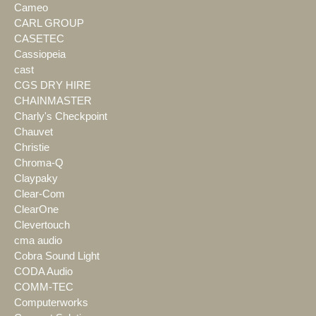
Cameo
CARL GROUP
CASETEC
Cassiopeia
cast
CGS DRY HIRE
CHAINMASTER
Charly's Checkpoint
Chauvet
Christie
Chroma-Q
Claypaky
Clear-Com
ClearOne
Clevertouch
cma audio
Cobra Sound Light
CODA Audio
COMM-TEC
Computerworks