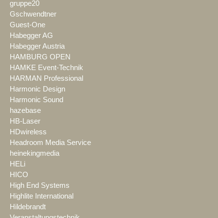
gruppe20
Gschwendtner
Guest-One
Habegger AG
Habegger Austria
HAMBURG OPEN
HAMKE Event-Technik
HARMAN Professional
Harmonic Design
Harmonic Sound
hazebase
HB-Laser
HDwireless
Headroom Media Service
heinekingmedia
HELi
HICO
High End Systems
Highlite International
Hildebrandt
Veranstaltungstechnik