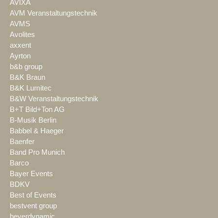
AVIXA
AVM Veranstaltungstechnik
AVMS
Avolites
axxent
Ayrton
b&b group
B&K Braun
B&K Lumitec
B&W Veranstaltungstechnik
B+T Bild+Ton AG
B-Musik Berlin
Babbel & Haeger
Baenfer
Band Pro Munich
Barco
Bayer Events
BDKV
Best of Events
bestvent group
beyerdynamic