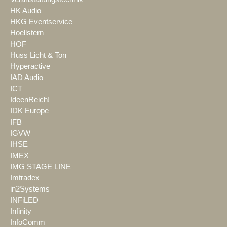
HK Audio
HKG Eventservice
Hoellstern
HOF
Huss Licht & Ton
Hyperactive
IAD Audio
ICT
IdeenReich!
IDK Europe
IFB
IGVW
IHSE
IMEX
IMG STAGE LINE
Imtradex
in2Systems
INFiLED
Infinity
InfoComm