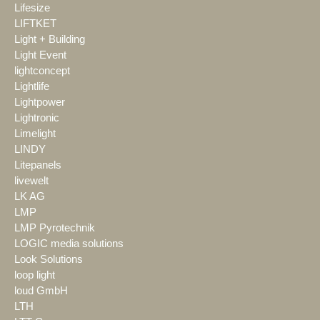
Lifesize
LIFTKET
Light + Building
Light Event
lightconcept
Lightlife
Lightpower
Lightronic
Limelight
LINDY
Litepanels
livewelt
LK AG
LMP
LMP Pyrotechnik
LOGIC media solutions
Look Solutions
loop light
loud GmbH
LTH