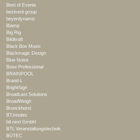
Best of Events
bestvent group
beyerdynamic
Biamp
Big Rig
Bildkraft
Black Box Music
Blackmagic Design
Blue Noise
Bose Professional
BRAINPOOL
Brand-L
BrightSign
Broadcast Solutions
BroadWeigh
Brunckhorst
BT.innotec
btl next GmbH
BTL Veranstaltungstechnik
BÜTEC