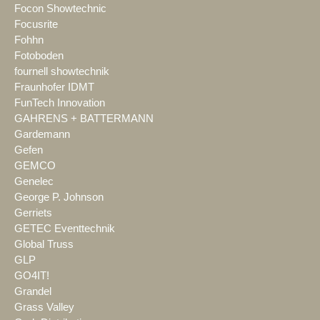
Focon Showtechnic
Focusrite
Fohhn
Fotoboden
fournell showtechnik
Fraunhofer IDMT
FunTech Innovation
GAHRENS + BATTERMANN
Gardemann
Gefen
GEMCO
Genelec
George P. Johnson
Gerriets
GETEC Eventtechnik
Global Truss
GLP
GO4IT!
Grandel
Grass Valley