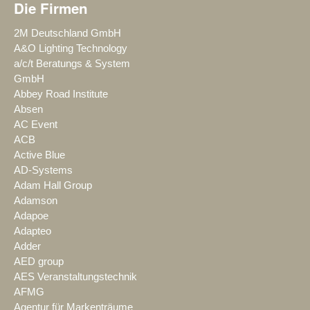
Die Firmen
2M Deutschland GmbH
A&O Lighting Technology
a/c/t Beratungs & System
GmbH
Abbey Road Institute
Absen
AC Event
ACB
Active Blue
AD-Systems
Adam Hall Group
Adamson
Adapoe
Adapteo
Adder
AED group
AES Veranstaltungstechnik
AFMG
Agentur für Markenträume