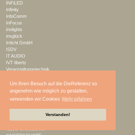
INFiLED
Infinity
InfoComm
InFocus
Innlights
insglück
Irrlicht GmbH
ISDV
IT AUDIO
IVT Ilbertz
Veranstaltungstechnik
Jabra
Jazzunique
Um Ihren Besuch auf die DieReferenz so
JB-Lighting
angenehm wie möglich zu gestalten,
Jericho Gehäuse
verwenden wir Cookies
Mehr erfahren
JTE
JTS
Verstanden!
K.M.E.
K24 Technik & Vertrieb GmbH
Kaiser Showtechnik