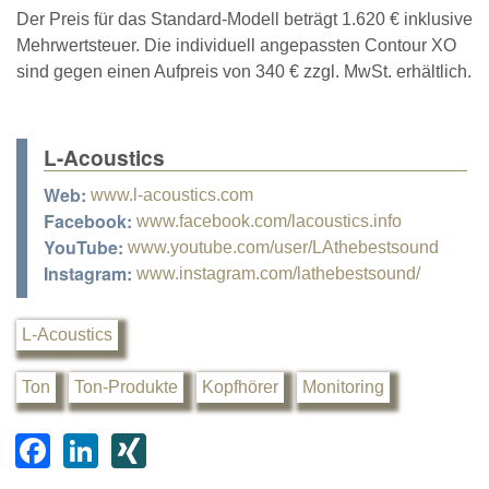
Der Preis für das Standard-Modell beträgt 1.620 € inklusive
Mehrwertsteuer. Die individuell angepassten Contour XO
sind gegen einen Aufpreis von 340 € zzgl. MwSt. erhältlich.
L-Acoustics
Web:
www.l-acoustics.com
Facebook:
www.facebook.com/lacoustics.info
YouTube:
www.youtube.com/user/LAthebestsound
Instagram:
www.instagram.com/lathebestsound/
L-Acoustics
Ton
Ton-Produkte
Kopfhörer
Monitoring
F
Li
XI
a
n
N