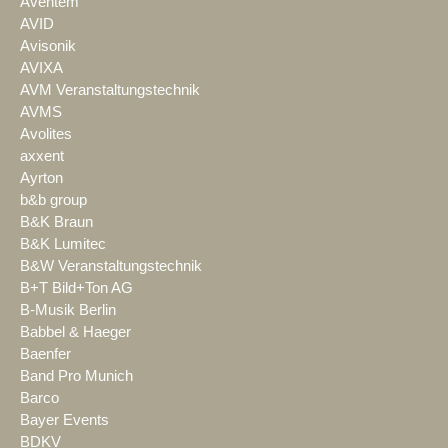
Aventem
AVID
Avisonik
AVIXA
AVM Veranstaltungstechnik
AVMS
Avolites
axxent
Ayrton
b&b group
B&K Braun
B&K Lumitec
B&W Veranstaltungstechnik
B+T Bild+Ton AG
B-Musik Berlin
Babbel & Haeger
Baenfer
Band Pro Munich
Barco
Bayer Events
BDKV