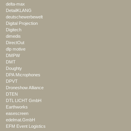
delta-max
DetailKLANG
deutschewerbewelt
Digital Projection
Digitech
dimedis
DirectOut
dlp motive
DMPW
DMT
Doughty
DPA Microphones
DPVT
Droneshow Alliance
DTEN
DTL LICHT GmbH
Earthworks
easescreen
edelmat.GmbH
EFM Event Logistics