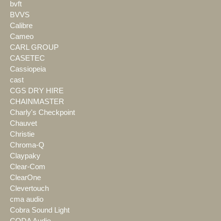
bvft
BVVS
Calibre
Cameo
CARL GROUP
CASETEC
Cassiopeia
cast
CGS DRY HIRE
CHAINMASTER
Charly's Checkpoint
Chauvet
Christie
Chroma-Q
Claypaky
Clear-Com
ClearOne
Clevertouch
cma audio
Cobra Sound Light
CODA Audio