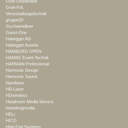
Groh Distribution
Groh-P.A.
Veranstaltungstechnik
gruppe20
Gschwendtner
Guest-One
Habegger AG
Habegger Austria
HAMBURG OPEN
HAMKE Event-Technik
HARMAN Professional
Harmonic Design
Harmonic Sound
hazebase
HB-Laser
HDwireless
Headroom Media Service
heinekingmedia
HELi
HICO
High End Systems