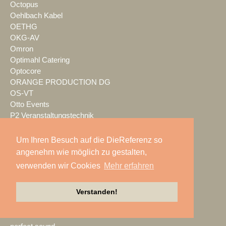
Octopus
Oehlbach Kabel
OETHG
OKG-AV
Omron
Optimahl Catering
Optocore
ORANGE PRODUCTION DG
OS-VT
Otto Events
P2 Veranstaltungstechnik
PA-Line
Palmer
Um Ihren Besuch auf die DieReferenz so
PAM/events
angenehm wie möglich zu gestalten,
Pan Acoustics
verwenden wir Cookies
Mehr erfahren
pan-pro
Panasonic
Verstanden!
Party Rent
Partylöwe
Peerless-AV