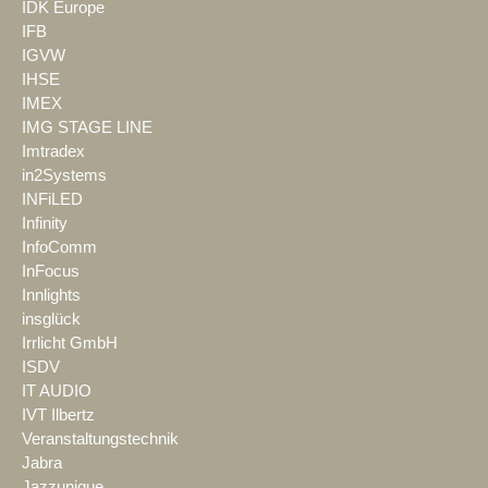
IDK Europe
IFB
IGVW
IHSE
IMEX
IMG STAGE LINE
Imtradex
in2Systems
INFiLED
Infinity
InfoComm
InFocus
Innlights
insglück
Irrlicht GmbH
ISDV
IT AUDIO
IVT Ilbertz
Veranstaltungstechnik
Jabra
Jazzunique