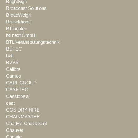
BrightSign
Broadcast Solutions
BroadWeigh
Brunckhorst
BT.innotec
btl next GmbH
BTL Veranstaltungstechnik
BÜTEC
bvft
BVVS
Calibre
Cameo
CARL GROUP
CASETEC
Cassiopeia
cast
CGS DRY HIRE
CHAINMASTER
Charly's Checkpoint
Chauvet
Christie