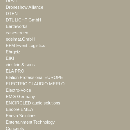
DPVT
Droneshow Alliance
DTEN
DTL LICHT GmbH
Earthworks
easescreen
edelmat.GmbH
EFM Event Logistics
Ehrgeiz
EIKI
einstein & sons
ELA PRO
Elation Professional EUROPE
ELECTRIC CLAUDIO MERLO
Electro-Voice
EMG Germany
ENCIRCLED audio.solutions
Encore EMEA
Enova Solutions
Entertainment Technology
Concepts