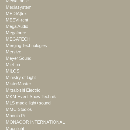
MediaLantic
Mediasystem
MEDIA|tek
MEEVI-rent
Mega Audio
Megaforce
MEGATECH
Merging Technologies
Mersive
Meyer Sound
Miet-pa
MILOS
Ministry of Light
MisterMaster
Mitsubishi Electric
MKM Event Show Technik
MLS magic light+sound
MMC Studios
Modulo Pi
MONACOR INTERNATIONAL
Moonlight