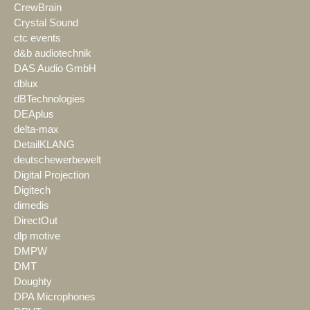
CrewBrain
Crystal Sound
ctc events
d&b audiotechnik
DAS Audio GmbH
dblux
dBTechnologies
DEAplus
delta-max
DetailKLANG
deutschewerbewelt
Digital Projection
Digitech
dimedis
DirectOut
dlp motive
DMPW
DMT
Doughty
DPA Microphones