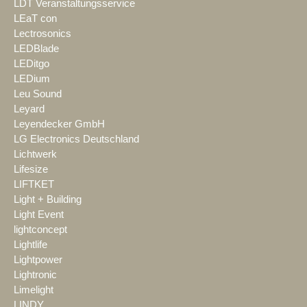
LDT Veranstaltungsservice
LEaT con
Lectrosonics
LEDBlade
LEDitgo
LEDium
Leu Sound
Leyard
Leyendecker GmbH
LG Electronics Deutschland
Lichtwerk
Lifesize
LIFTKET
Light + Building
Light Event
lightconcept
Lightlife
Lightpower
Lightronic
Limelight
LINDY