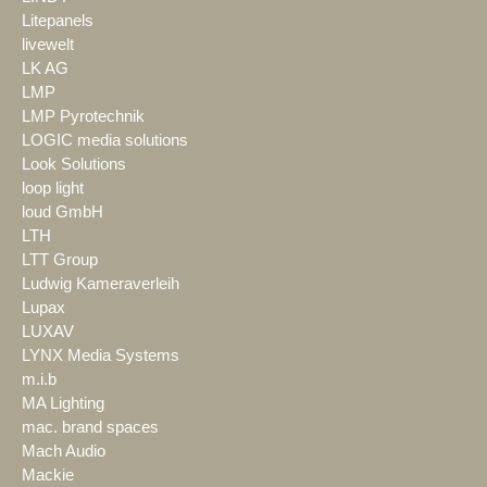
Litepanels
livewelt
LK AG
LMP
LMP Pyrotechnik
LOGIC media solutions
Look Solutions
loop light
loud GmbH
LTH
LTT Group
Ludwig Kameraverleih
Lupax
LUXAV
LYNX Media Systems
m.i.b
MA Lighting
mac. brand spaces
Mach Audio
Mackie