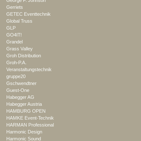
George P. Johnson
Gerriets
GETEC Eventtechnik
Global Truss
GLP
GO4IT!
Grandel
Grass Valley
Groh Distribution
Groh-P.A.
Veranstaltungstechnik
gruppe20
Gschwendtner
Guest-One
Habegger AG
Habegger Austria
HAMBURG OPEN
HAMKE Event-Technik
HARMAN Professional
Harmonic Design
Harmonic Sound