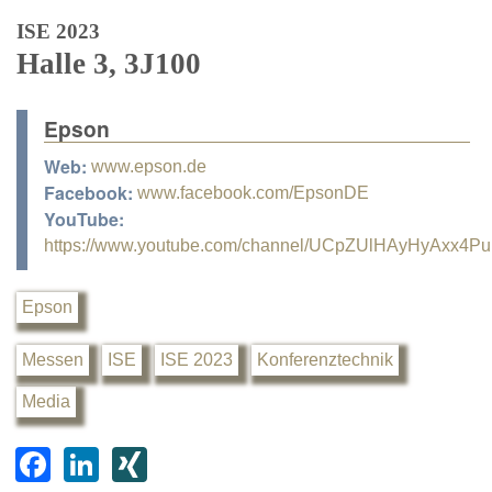
ISE 2023
Halle 3, 3J100
Epson
Web:
www.epson.de
Facebook:
www.facebook.com/EpsonDE
YouTube:
https://www.youtube.com/channel/UCpZUlHAyHyAxx4Pu
Epson
Messen
ISE
ISE 2023
Konferenztechnik
Media
F
Li
XI