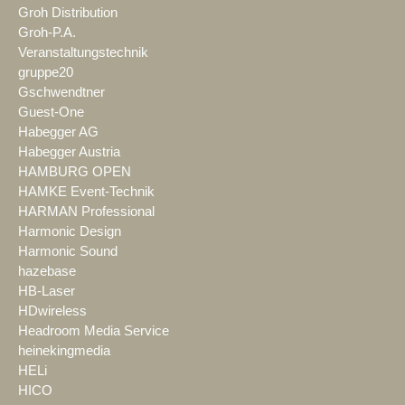
Groh Distribution
Groh-P.A.
Veranstaltungstechnik
gruppe20
Gschwendtner
Guest-One
Habegger AG
Habegger Austria
HAMBURG OPEN
HAMKE Event-Technik
HARMAN Professional
Harmonic Design
Harmonic Sound
hazebase
HB-Laser
HDwireless
Headroom Media Service
heinekingmedia
HELi
HICO