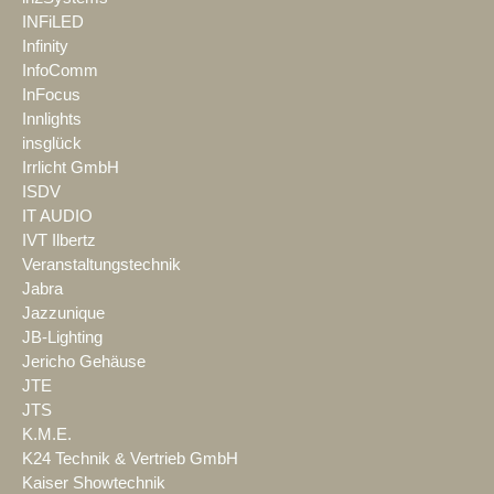
INFiLED
Infinity
InfoComm
InFocus
Innlights
insglück
Irrlicht GmbH
ISDV
IT AUDIO
IVT Ilbertz
Veranstaltungstechnik
Jabra
Jazzunique
JB-Lighting
Jericho Gehäuse
JTE
JTS
K.M.E.
K24 Technik & Vertrieb GmbH
Kaiser Showtechnik