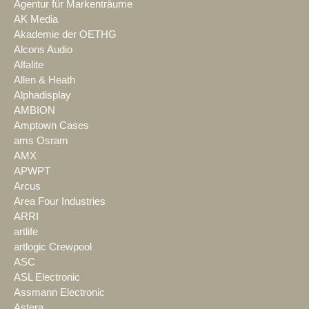
Agentur für Markenträume
AK Media
Akademie der OETHG
Alcons Audio
Alfalite
Allen & Heath
Alphadisplay
AMBION
Amptown Cases
ams Osram
AMX
APWPT
Arcus
Area Four Industries
ARRI
artlife
artlogic Crewpool
ASC
ASL Electronic
Assmann Electronic
Astera