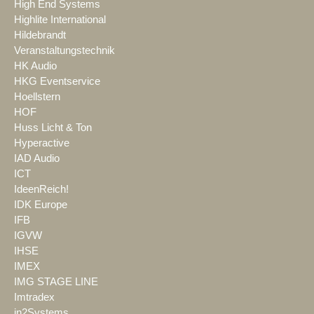
High End Systems
Highlite International
Hildebrandt
Veranstaltungstechnik
HK Audio
HKG Eventservice
Hoellstern
HOF
Huss Licht & Ton
Hyperactive
IAD Audio
ICT
IdeenReich!
IDK Europe
IFB
IGVW
IHSE
IMEX
IMG STAGE LINE
Imtradex
in2Systems