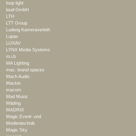
loop light
loud GmbH
LTH
LTT Group
Ludwig Kameraverleih
Lupax
LUXAV
LYNX Media Systems
m.i.b
MA Lighting
mac. brand spaces
Mach Audio
Mackie
macom
Mad Music
Mäding
MADRIX
Magic Event- und
Medientechnik
Magic Sky