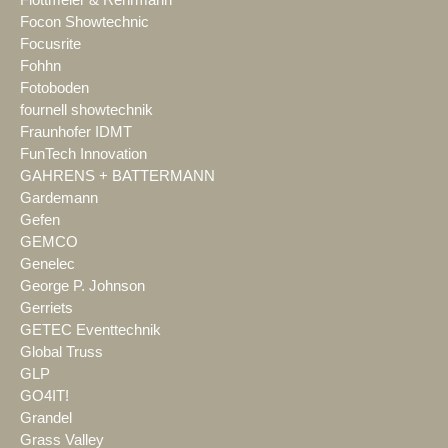
Flottmeier & Rehrmann
Focon Showtechnic
Focusrite
Fohhn
Fotoboden
fournell showtechnik
Fraunhofer IDMT
FunTech Innovation
GAHRENS + BATTERMANN
Gardemann
Gefen
GEMCO
Genelec
George P. Johnson
Gerriets
GETEC Eventtechnik
Global Truss
GLP
GO4IT!
Grandel
Grass Valley