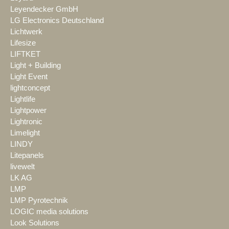
Leyendecker GmbH
LG Electronics Deutschland
Lichtwerk
Lifesize
LIFTKET
Light + Building
Light Event
lightconcept
Lightlife
Lightpower
Lightronic
Limelight
LINDY
Litepanels
livewelt
LK AG
LMP
LMP Pyrotechnik
LOGIC media solutions
Look Solutions