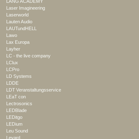
LANG ACADEMY
Laser Imagineering
Laserworld
Lauten Audio
LAUTundHELL
Lawo
Lax Europa
Layher
LC - the live company
LClux
LCPro
LD Systems
LDDE
LDT Veranstaltungsservice
LEaT con
Lectrosonics
LEDBlade
LEDitgo
LEDium
Leu Sound
Leyard