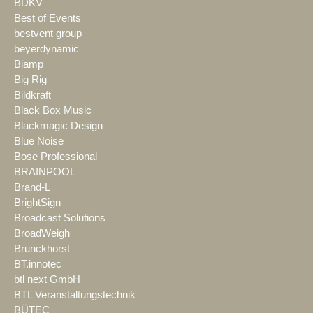
BDKV
Best of Events
bestvent group
beyerdynamic
Biamp
Big Rig
Bildkraft
Black Box Music
Blackmagic Design
Blue Noise
Bose Professional
BRAINPOOL
Brand-L
BrightSign
Broadcast Solutions
BroadWeigh
Brunckhorst
BT.innotec
btl next GmbH
BTL Veranstaltungstechnik
BÜTEC