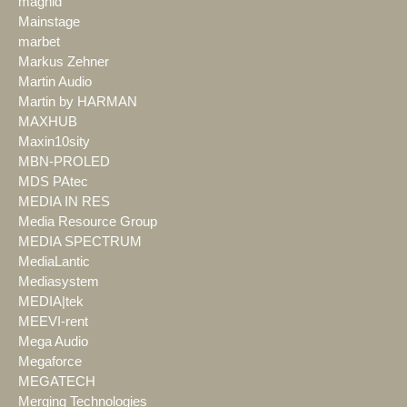
magnid
Mainstage
marbet
Markus Zehner
Martin Audio
Martin by HARMAN
MAXHUB
Maxin10sity
MBN-PROLED
MDS PAtec
MEDIA IN RES
Media Resource Group
MEDIA SPECTRUM
MediaLantic
Mediasystem
MEDIA|tek
MEEVI-rent
Mega Audio
Megaforce
MEGATECH
Merging Technologies