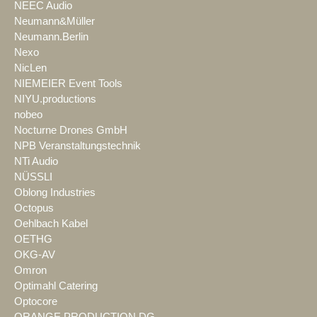
NEEC Audio
Neumann&Müller
Neumann.Berlin
Nexo
NicLen
NIEMEIER Event Tools
NIYU.productions
nobeo
Nocturne Drones GmbH
NPB Veranstaltungstechnik
NTi Audio
NÜSSLI
Oblong Industries
Octopus
Oehlbach Kabel
OETHG
OKG-AV
Omron
Optimahl Catering
Optocore