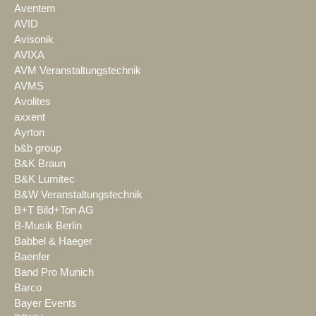
Aventem
AVID
Avisonik
AVIXA
AVM Veranstaltungstechnik
AVMS
Avolites
axxent
Ayrton
b&b group
B&K Braun
B&K Lumitec
B&W Veranstaltungstechnik
B+T Bild+Ton AG
B-Musik Berlin
Babbel & Haeger
Baenfer
Band Pro Munich
Barco
Bayer Events