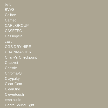
bvft
BVVS
Calibre
Cameo
CARL GROUP
CASETEC
Cassiopeia
cast
CGS DRY HIRE
CHAINMASTER
Charly's Checkpoint
Chauvet
Christie
Chroma-Q
Claypaky
Clear-Com
ClearOne
Clevertouch
cma audio
Cobra Sound Light