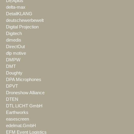
DEAplus
delta-max
DetailKLANG
deutschewerbewelt
Digital Projection
Digitech
dimedis
DirectOut
dlp motive
DMPW
DMT
Doughty
DPA Microphones
DPVT
Droneshow Alliance
DTEN
DTL LICHT GmbH
Earthworks
easescreen
edelmat.GmbH
EFM Event Logistics