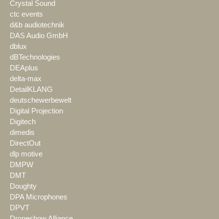
Crystal Sound
ctc events
d&b audiotechnik
DAS Audio GmbH
dblux
dBTechnologies
DEAplus
delta-max
DetailKLANG
deutschewerbewelt
Digital Projection
Digitech
dimedis
DirectOut
dlp motive
DMPW
DMT
Doughty
DPA Microphones
DPVT
Droneshow Alliance