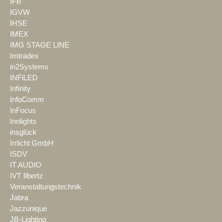
IFB
IGVW
IHSE
IMEX
IMG STAGE LINE
Imtradex
in2Systems
INFiLED
Infinity
InfoComm
InFocus
Innlights
insglück
Irrlicht GmbH
ISDV
IT AUDIO
IVT Ilbertz
Veranstaltungstechnik
Jabra
Jazzunique
JB-Lighting