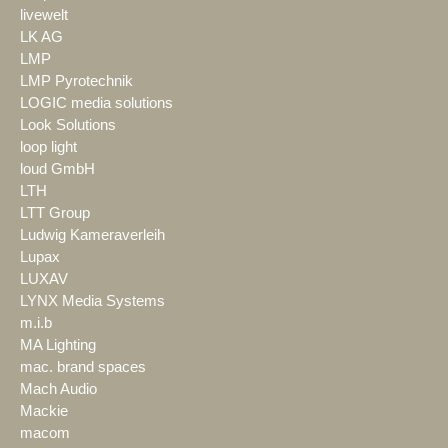
livewelt
LK AG
LMP
LMP Pyrotechnik
LOGIC media solutions
Look Solutions
loop light
loud GmbH
LTH
LTT Group
Ludwig Kameraverleih
Lupax
LUXAV
LYNX Media Systems
m.i.b
MA Lighting
mac. brand spaces
Mach Audio
Mackie
macom