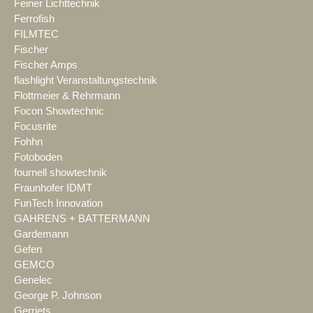
Feiner Lichttechnik
Ferrofish
FILMTEC
Fischer
Fischer Amps
flashlight Veranstaltungstechnik
Flottmeier & Rehrmann
Focon Showtechnic
Focusrite
Fohhn
Fotoboden
fournell showtechnik
Fraunhofer IDMT
FunTech Innovation
GAHRENS + BATTERMANN
Gardemann
Gefen
GEMCO
Genelec
George P. Johnson
Gerriets