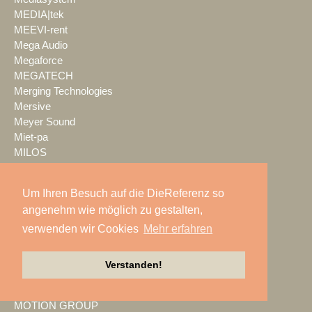
MEDIA|tek
MEEVI-rent
Mega Audio
Megaforce
MEGATECH
Merging Technologies
Mersive
Meyer Sound
Miet-pa
MILOS
Ministry of Light
MisterMaster
Um Ihren Besuch auf die DieReferenz so
Mitsubishi Electric
angenehm wie möglich zu gestalten,
MKM Event Show Technik
verwenden wir Cookies
Mehr erfahren
MLS magic light+sound
MMC Studios
Modulo Pi
Verstanden!
MONACOR INTERNATIONAL
Moonlight
MOTION GROUP