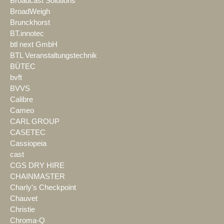
Broadcast Solutions
BroadWeigh
Brunckhorst
BT.innotec
btl next GmbH
BTL Veranstaltungstechnik
BÜTEC
bvft
BVVS
Calibre
Cameo
CARL GROUP
CASETEC
Cassiopeia
cast
CGS DRY HIRE
CHAINMASTER
Charly's Checkpoint
Chauvet
Christie
Chroma-Q