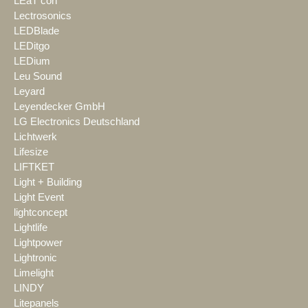
LEaT con
Lectrosonics
LEDBlade
LEDitgo
LEDium
Leu Sound
Leyard
Leyendecker GmbH
LG Electronics Deutschland
Lichtwerk
Lifesize
LIFTKET
Light + Building
Light Event
lightconcept
Lightlife
Lightpower
Lightronic
Limelight
LINDY
Litepanels