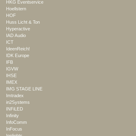
HKG Eventservice
Hoellstern
HOF
Huss Licht & Ton
Hyperactive
IAD Audio
ICT
IdeenReich!
IDK Europe
IFB
IGVW
IHSE
IMEX
IMG STAGE LINE
Imtradex
in2Systems
INFiLED
Infinity
InfoComm
InFocus
Innlights