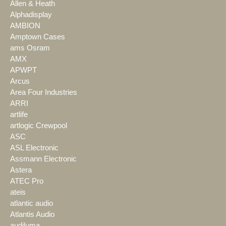
Allen & Heath
Alphadisplay
AMBION
Amptown Cases
ams Osram
AMX
APWPT
Arcus
Area Four Industries
ARRI
artlife
artlogic Crewpool
ASC
ASL Electronic
Assmann Electronic
Astera
ATEC Pro
ateis
atlantic audio
Atlantis Audio
audiluma