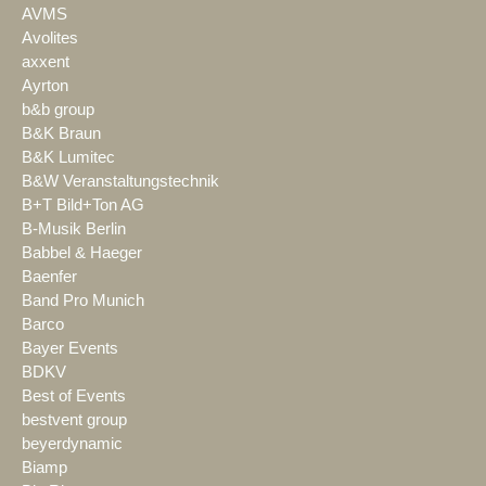
AVMS
Avolites
axxent
Ayrton
b&b group
B&K Braun
B&K Lumitec
B&W Veranstaltungstechnik
B+T Bild+Ton AG
B-Musik Berlin
Babbel & Haeger
Baenfer
Band Pro Munich
Barco
Bayer Events
BDKV
Best of Events
bestvent group
beyerdynamic
Biamp