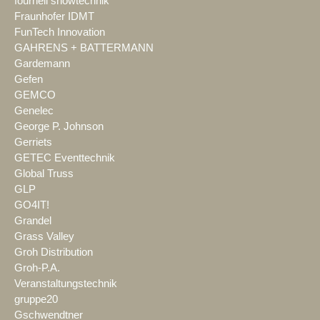
fournell showtechnik
Fraunhofer IDMT
FunTech Innovation
GAHRENS + BATTERMANN
Gardemann
Gefen
GEMCO
Genelec
George P. Johnson
Gerriets
GETEC Eventtechnik
Global Truss
GLP
GO4IT!
Grandel
Grass Valley
Groh Distribution
Groh-P.A.
Veranstaltungstechnik
gruppe20
Gschwendtner