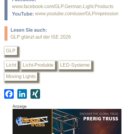
www.facebook.com/GLP.German.Light.Products
YouTube:
www.youtube.com/user/GLPimpression
Lesen Sie auch:
GLP glänzt auf der ISE 2026
GLP
Licht
Licht-Produkte
LED-Systeme
Moving Lights
F
Li
XI
a
n
N
Anzeige
c
k
G
e
e
b
dI