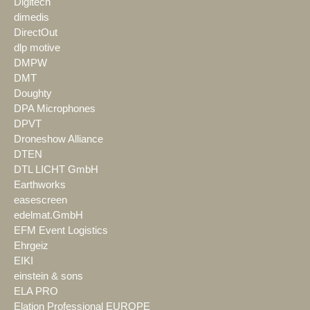
Digitech
dimedis
DirectOut
dlp motive
DMPW
DMT
Doughty
DPA Microphones
DPVT
Droneshow Alliance
DTEN
DTL LICHT GmbH
Earthworks
easescreen
edelmat.GmbH
EFM Event Logistics
Ehrgeiz
EIKI
einstein & sons
ELA PRO
Elation Professional EUROPE