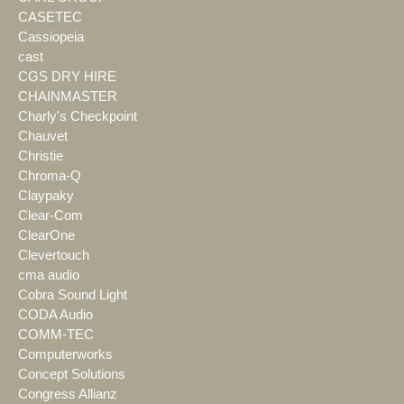
CASETEC
Cassiopeia
cast
CGS DRY HIRE
CHAINMASTER
Charly's Checkpoint
Chauvet
Christie
Chroma-Q
Claypaky
Clear-Com
ClearOne
Clevertouch
cma audio
Cobra Sound Light
CODA Audio
COMM-TEC
Computerworks
Concept Solutions
Congress Allianz