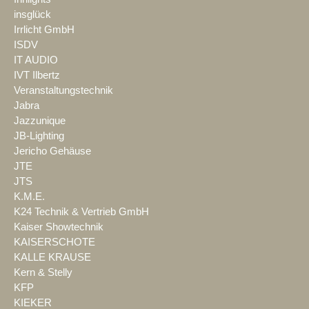
insglück
Irrlicht GmbH
ISDV
IT AUDIO
IVT Ilbertz
Veranstaltungstechnik
Jabra
Jazzunique
JB-Lighting
Jericho Gehäuse
JTE
JTS
K.M.E.
K24 Technik & Vertrieb GmbH
Kaiser Showtechnik
KAISERSCHOTE
KALLE KRAUSE
Kern & Stelly
KFP
KIEKER