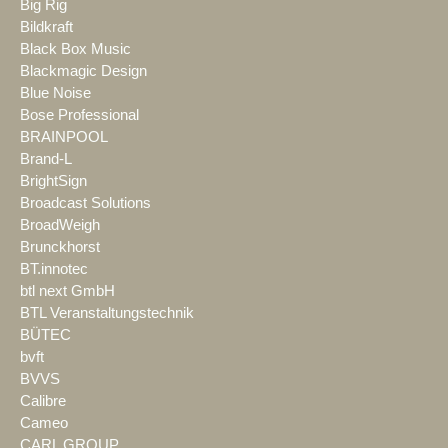
Big Rig
Bildkraft
Black Box Music
Blackmagic Design
Blue Noise
Bose Professional
BRAINPOOL
Brand-L
BrightSign
Broadcast Solutions
BroadWeigh
Brunckhorst
BT.innotec
btl next GmbH
BTL Veranstaltungstechnik
BÜTEC
bvft
BVVS
Calibre
Cameo
CARL GROUP