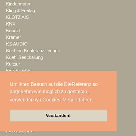
Kindermann
Kling & Freitag
KLOTZ AIS
KNX
Kobold
Kramer
KS AUDIO
Kuchem Konferenz Technik
Kuehl Beschallung
Kultour
Kwick Lights
L-Acoustics
Laauser & Vohl
Um Ihren Besuch auf die DieReferenz so
Lambda Labs
angenehm wie möglich zu gestalten,
LANG
verwenden wir Cookies
Mehr erfahren
LANG ACADEMY
Laser Imagineering
Verstanden!
Laserworld
Lauten Audio
LAUTundHELL