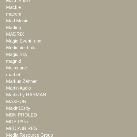
Mach Audio
Mackie
macom
Mad Music
Mäding
MADRIX
Magic Event- und
Medientechnik
Magic Sky
magnid
Mainstage
marbet
Markus Zehner
Martin Audio
Martin by HARMAN
MAXHUB
Maxin10sity
MBN-PROLED
MDS PAtec
MEDIA IN RES
Media Resource Group