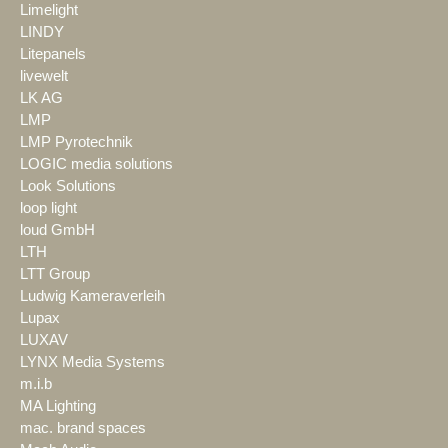
Limelight
LINDY
Litepanels
livewelt
LK AG
LMP
LMP Pyrotechnik
LOGIC media solutions
Look Solutions
loop light
loud GmbH
LTH
LTT Group
Ludwig Kameraverleih
Lupax
LUXAV
LYNX Media Systems
m.i.b
MA Lighting
mac. brand spaces