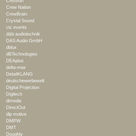
Crestron
Crew Nation
CrewBrain
Crystal Sound
ctc events
d&b audiotechnik
DAS Audio GmbH
dblux
dBTechnologies
DEAplus
delta-max
DetailKLANG
deutschewerbewelt
Digital Projection
Digitech
dimedis
DirectOut
dlp motive
DMPW
DMT
Doughty