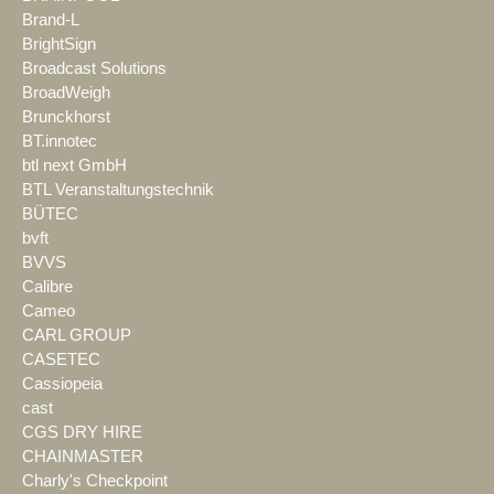
Brand-L
BrightSign
Broadcast Solutions
BroadWeigh
Brunckhorst
BT.innotec
btl next GmbH
BTL Veranstaltungstechnik
BÜTEC
bvft
BVVS
Calibre
Cameo
CARL GROUP
CASETEC
Cassiopeia
cast
CGS DRY HIRE
CHAINMASTER
Charly's Checkpoint