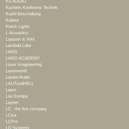
KS AUDIO
Kuchem Konferenz Technik
Kuehl Beschallung
Kultour
Kwick Lights
L-Acoustics
Laauser & Vohl
Lambda Labs
LANG
LANG ACADEMY
Laser Imagineering
Laserworld
Lauten Audio
LAUTundHELL
Lawo
Lax Europa
Layher
LC - the live company
LClux
LCPro
LD Systems