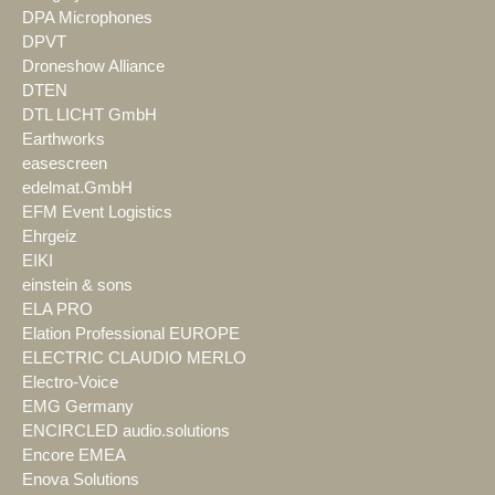
DPA Microphones
DPVT
Droneshow Alliance
DTEN
DTL LICHT GmbH
Earthworks
easescreen
edelmat.GmbH
EFM Event Logistics
Ehrgeiz
EIKI
einstein & sons
ELA PRO
Elation Professional EUROPE
ELECTRIC CLAUDIO MERLO
Electro-Voice
EMG Germany
ENCIRCLED audio.solutions
Encore EMEA
Enova Solutions