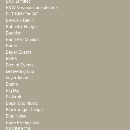
B&K Lumitec
B&W Veranstaltungstechnik
B+T Bild+Ton AG
B-Musik Berlin
Babbel & Haeger
Baenfer
Band Pro Munich
Barco
Bayer Events
BDKV
Best of Events
bestvent group
beyerdynamic
Biamp
Big Rig
Bildkraft
Black Box Music
Blackmagic Design
Blue Noise
Bose Professional
BRAINPOOL