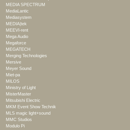
MEDIA SPECTRUM
MediaLantic
Mediasystem
MEDIA|tek
MEEVI-rent
Mega Audio
Megaforce
MEGATECH
Merging Technologies
Mersive
Meyer Sound
Miet-pa
MILOS
Ministry of Light
MisterMaster
Mitsubishi Electric
MKM Event Show Technik
MLS magic light+sound
MMC Studios
Modulo Pi