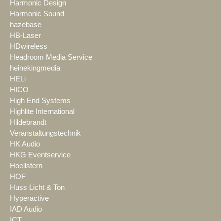
Harmonic Design
Harmonic Sound
hazebase
HB-Laser
HDwireless
Headroom Media Service
heinekingmedia
HELi
HICO
High End Systems
Highlite International
Hildebrandt
Veranstaltungstechnik
HK Audio
HKG Eventservice
Hoellstern
HOF
Huss Licht & Ton
Hyperactive
IAD Audio
ICT