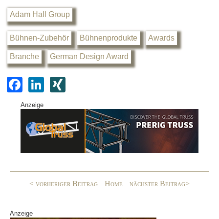
Adam Hall Group
Bühnen-Zubehör
Bühnenprodukte
Awards
Branche
German Design Award
F
Li
XI
a
n
N
Anzeige
c
k
G
e
e
b
dI
o
n
o
< vorheriger Beitrag
Home
nächster Beitrag>
k
Anzeige