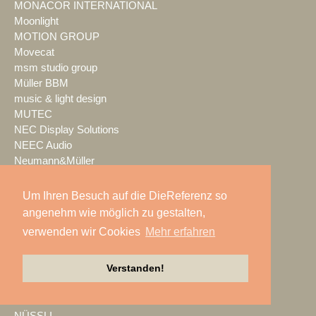
MONACOR INTERNATIONAL
Moonlight
MOTION GROUP
Movecat
msm studio group
Müller BBM
music & light design
MUTEC
NEC Display Solutions
NEEC Audio
Neumann&Müller
Neumann.Berlin
Nexo
Um Ihren Besuch auf die DieReferenz so
NicLen
angenehm wie möglich zu gestalten,
NIEMEIER Event Tools
verwenden wir Cookies
Mehr erfahren
NIYU.productions
nobeo
Verstanden!
Nocturne Drones GmbH
NPB Veranstaltungstechnik
NTi Audio
NÜSSLI