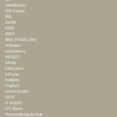
IdeenReich!
IDK Europe
IFB
IGVW
IHSE
IMEX
IMG STAGE LINE
Imtradex
in2Systems
INFiLED
Infinity
InfoComm
InFocus
Innlights
insglück
Irrlicht GmbH
ISDV
IT AUDIO
IVT Ilbertz
Veranstaltungstechnik