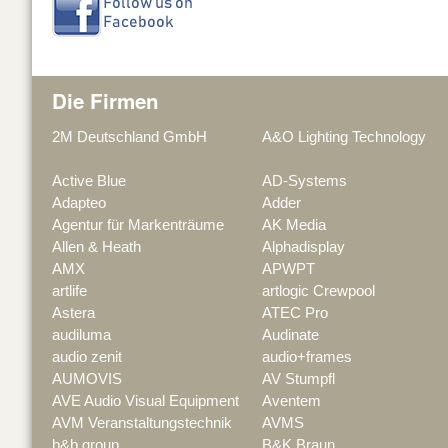
Die Firmen
2M Deutschland GmbH
A&O Lighting Technology
Active Blue
AD-Systems
Adapteo
Adder
Agentur für Markenträume
AK Media
Allen & Heath
Alphadisplay
AMX
APWPT
artlife
artlogic Crewpool
Astera
ATEC Pro
audiluma
Audinate
audio zenit
audio+frames
AUMOVIS
AV Stumpfl
AVE Audio Visual Equipment
Aventem
AVM Veranstaltungstechnik
AVMS
b&b group
B&K Braun