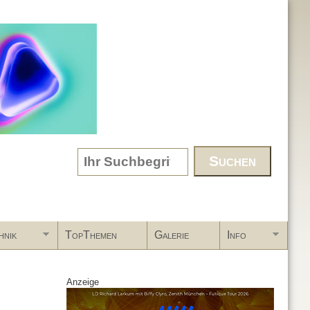
Search form
hnik
TopThemen
Galerie
Info
Anzeige