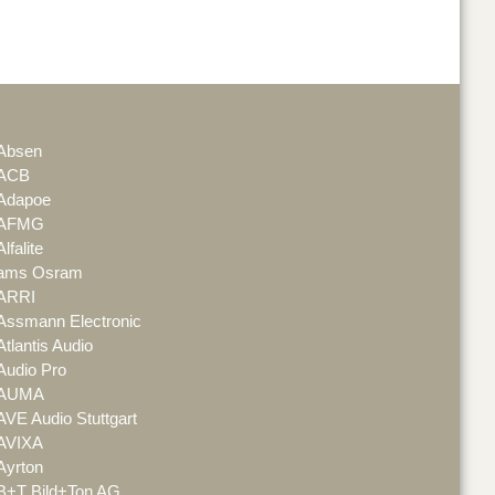
Absen
ACB
Adapoe
AFMG
Alfalite
ams Osram
ARRI
Assmann Electronic
Atlantis Audio
Audio Pro
AUMA
AVE Audio Stuttgart
AVIXA
Ayrton
B+T Bild+Ton AG