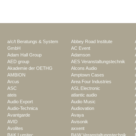
a/c/t Beratungs & System
Abbey Road Institute
GmbH
AC Event
Adam Hall Group
Adamson
AED group
AES Veranstaltungstechnik
Akademie der OETHG
Alcons Audio
AMBION
Amptown Cases
Arcus
Area Four Industries
ASC
ASL Electronic
ateis
atlantic audio
Audio Export
Audio Music
Audio-Technica
Audiovation
Avantgarde
Avaya
AVID
Avisonik
Avolites
axxent
B&K Lumitec
B&W Veranstaltungstechnik