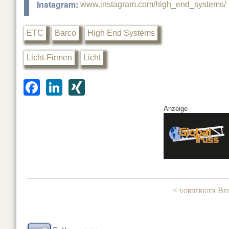
Instagram:
www.instagram.com/high_end_systems/
ETC
Barco
High End Systems
Licht-Firmen
Licht
F
Li
XI
a
n
N
Anzeige
c
k
G
e
e
b
dI
o
n
o
< vorheriger Be
k