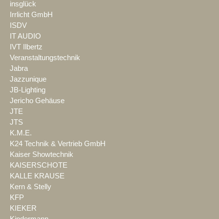
insglück
Irrlicht GmbH
ISDV
IT AUDIO
IVT Ilbertz
Veranstaltungstechnik
Jabra
Jazzunique
JB-Lighting
Jericho Gehäuse
JTE
JTS
K.M.E.
K24 Technik & Vertrieb GmbH
Kaiser Showtechnik
KAISERSCHOTE
KALLE KRAUSE
Kern & Stelly
KFP
KIEKER