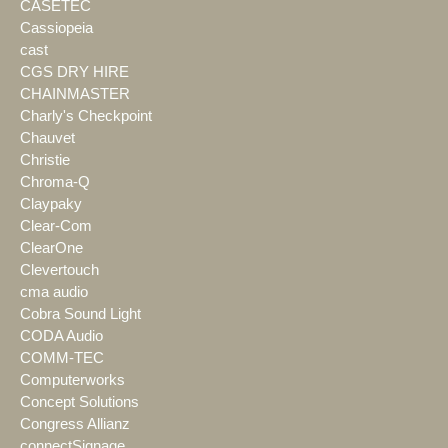
CASETEC
Cassiopeia
cast
CGS DRY HIRE
CHAINMASTER
Charly's Checkpoint
Chauvet
Christie
Chroma-Q
Claypaky
Clear-Com
ClearOne
Clevertouch
cma audio
Cobra Sound Light
CODA Audio
COMM-TEC
Computerworks
Concept Solutions
Congress Allianz
connectSignage