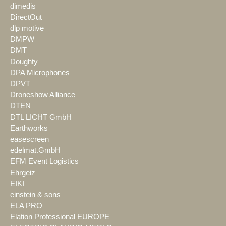
dimedis
DirectOut
dlp motive
DMPW
DMT
Doughty
DPA Microphones
DPVT
Droneshow Alliance
DTEN
DTL LICHT GmbH
Earthworks
easescreen
edelmat.GmbH
EFM Event Logistics
Ehrgeiz
EIKI
einstein & sons
ELA PRO
Elation Professional EUROPE