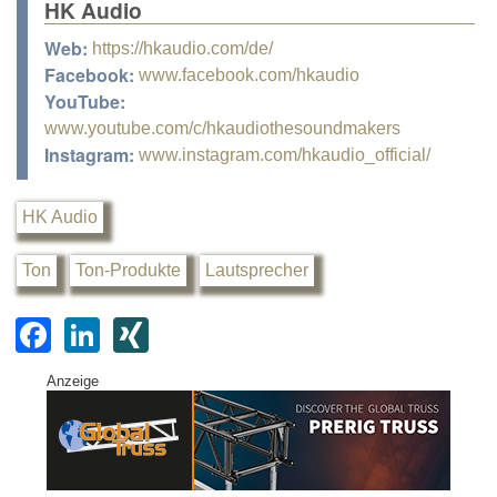
HK Audio
Web:
https://hkaudio.com/de/
Facebook:
www.facebook.com/hkaudio
YouTube:
www.youtube.com/c/hkaudiothesoundmakers
Instagram:
www.instagram.com/hkaudio_official/
HK Audio
Ton
Ton-Produkte
Lautsprecher
F
Li
XI
a
n
N
Anzeige
c
k
G
e
e
b
dI