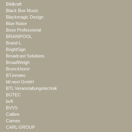
Bildkraft
Black Box Music
Blackmagic Design
Blue Noise
Bose Professional
BRAINPOOL
Brand-L
BrightSign
Broadcast Solutions
BroadWeigh
Brunckhorst
BT.innotec
btl next GmbH
BTL Veranstaltungstechnik
BÜTEC
bvft
BVVS
Calibre
Cameo
CARL GROUP