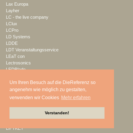
Lax Europa
Layher
LC - the live company
LClux
LCPro
LD Systems
LDDE
LDT Veranstaltungsservice
LEaT con
Lectrosonics
LEDBlade
LEDitgo
Um Ihren Besuch auf die DieReferenz so
LEDium
Leu Sound
angenehm wie möglich zu gestalten,
Leyard
verwenden wir Cookies
Mehr erfahren
Leyendecker GmbH
LG Electronics Deutschland
Verstanden!
Lichtwerk
Lifesize
LIFTKET