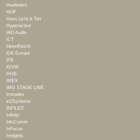
Hoellstern
HOF
Huss Licht & Ton
Hyperactive
IAD Audio
ICT
IdeenReich!
IDK Europe
IFB
IGVW
IHSE
IMEX
IMG STAGE LINE
Imtradex
in2Systems
INFiLED
Infinity
InfoComm
InFocus
Innlights