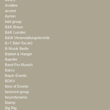
AVMS
Avolites
axxent
Ayrton
b&b group
B&K Braun
B&K Lumitec
B&W Veranstaltungstechnik
B+T Bild+Ton AG
B-Musik Berlin
Babbel & Haeger
Baenfer
Band Pro Munich
Barco
Bayer Events
BDKV
Best of Events
bestvent group
beyerdynamic
Biamp
Big Rig