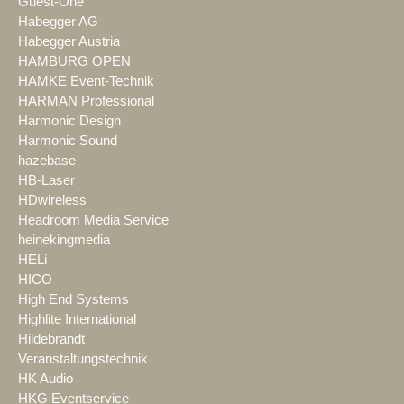
Guest-One
Habegger AG
Habegger Austria
HAMBURG OPEN
HAMKE Event-Technik
HARMAN Professional
Harmonic Design
Harmonic Sound
hazebase
HB-Laser
HDwireless
Headroom Media Service
heinekingmedia
HELi
HICO
High End Systems
Highlite International
Hildebrandt
Veranstaltungstechnik
HK Audio
HKG Eventservice