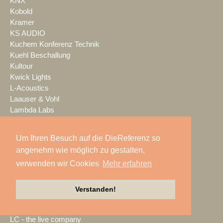
KNX
Kobold
Kramer
KS AUDIO
Kuchem Konferenz Technik
Kuehl Beschallung
Kultour
Kwick Lights
L-Acoustics
Laauser & Vohl
Lambda Labs
LANG
LANG ACADEMY
Um Ihren Besuch auf die DieReferenz so
Laser Imagineering
angenehm wie möglich zu gestalten,
Laserworld
verwenden wir Cookies
Mehr erfahren
Lauten Audio
LAUTundHELL
Lawo
Verstanden!
Lax Europa
Layher
LC - the live company