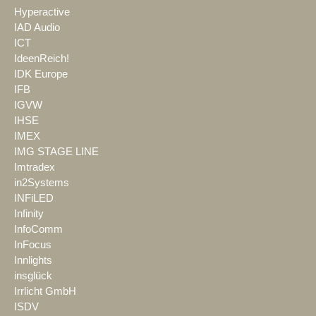
Hyperactive
IAD Audio
ICT
IdeenReich!
IDK Europe
IFB
IGVW
IHSE
IMEX
IMG STAGE LINE
Imtradex
in2Systems
INFiLED
Infinity
InfoComm
InFocus
Innlights
insglück
Irrlicht GmbH
ISDV