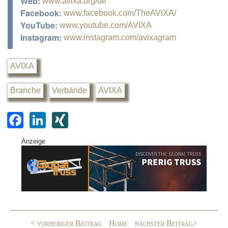
Web:
www.avixa.org/de
Facebook:
www.facebook.com/TheAVIXA/
YouTube:
www.youtube.com/AVIXA
Instagram:
www.instagram.com/avixagram
AVIXA
Branche
Verbände
AVIXA
F
Li
XI
a
n
N
Anzeige
c
k
G
e
e
b
dI
o
n
o
< vorheriger Beitrag
Home
nächster Beitrag>