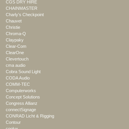
CGS DRY HIRE
CHAINMASTER
Charly's Checkpoint
Chauvet
Christie
Chroma-Q
Claypaky
Clear-Com
ClearOne
Clevertouch
cma audio
Cobra Sound Light
CODA Audio
COMM-TEC
Computerworks
Concept Solutions
Congress Allianz
connectSignage
CONRAD Licht & Rigging
Contour
coolux