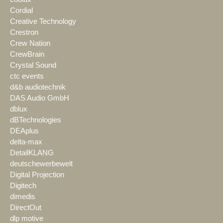
Cordial
Creative Technology
Crestron
Crew Nation
CrewBrain
Crystal Sound
ctc events
d&b audiotechnik
DAS Audio GmbH
dblux
dBTechnologies
DEAplus
delta-max
DetailKLANG
deutschewerbewelt
Digital Projection
Digitech
dimedis
DirectOut
dlp motive