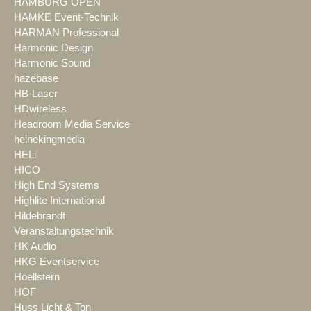
HAMBURG OPEN
HAMKE Event-Technik
HARMAN Professional
Harmonic Design
Harmonic Sound
hazebase
HB-Laser
HDwireless
Headroom Media Service
heinekingmedia
HELi
HICO
High End Systems
Highlite International
Hildebrandt
Veranstaltungstechnik
HK Audio
HKG Eventservice
Hoellstern
HOF
Huss Licht & Ton