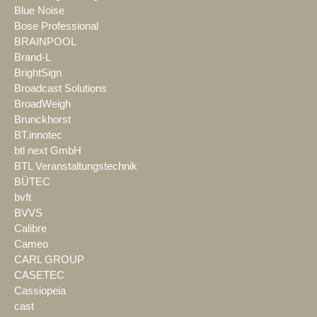
Blue Noise
Bose Professional
BRAINPOOL
Brand-L
BrightSign
Broadcast Solutions
BroadWeigh
Brunckhorst
BT.innotec
btl next GmbH
BTL Veranstaltungstechnik
BÜTEC
bvft
BVVS
Calibre
Cameo
CARL GROUP
CASETEC
Cassiopeia
cast