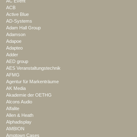
AC Event
ACB
Active Blue
AD-Systems
Adam Hall Group
Adamson
Adapoe
Adapteo
Adder
AED group
AES Veranstaltungstechnik
AFMG
Agentur für Markenträume
AK Media
Akademie der OETHG
Alcons Audio
Alfalite
Allen & Heath
Alphadisplay
AMBION
Amptown Cases