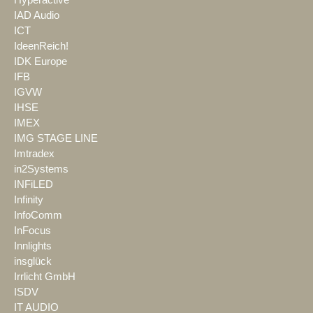
IAD Audio
ICT
IdeenReich!
IDK Europe
IFB
IGVW
IHSE
IMEX
IMG STAGE LINE
Imtradex
in2Systems
INFiLED
Infinity
InfoComm
InFocus
Innlights
insglück
Irrlicht GmbH
ISDV
IT AUDIO