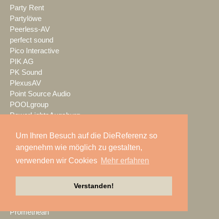
Party Rent
Partylöwe
Peerless-AV
perfect sound
Pico Interactive
PIK AG
PK Sound
PlexusAV
Point Source Audio
POOLgroup
PowerLightsAugsburg
preworks
Um Ihren Besuch auf die DieReferenz so
PRG
angenehm wie möglich zu gestalten,
Pro Audio-Technik
ProAudio Technology
verwenden wir Cookies
Mehr erfahren
ProCase
Prolight + Sound Frankfurt
Verstanden!
Prolights
Prolyte
Promethean