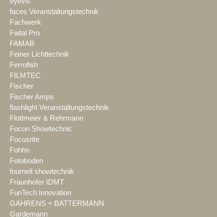
eyevis
faces Veranstaltungstechnik
Fachwerk
Faital Pro
FAMAB
Feiner Lichttechnik
Ferrofish
FILMTEC
Fischer
Fischer Amps
flashlight Veranstaltungstechnik
Flottmeier & Rehrmann
Focon Showtechnic
Focusrite
Fohhn
Fotoboden
fournell showtechnik
Fraunhofer IDMT
FunTech Innovation
GAHRENS + BATTERMANN
Gardemann