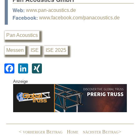
Web:
www.pan-acoustics.de
Facebook:
www.facebook.com/panacoustics.de
Pan Acoustics
Messen
ISE
ISE 2025
F
Li
XI
a
n
N
Anzeige
c
k
G
e
e
b
dI
o
n
o
< vorheriger Beitrag
Home
nächster Beitrag>
k