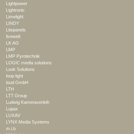
Lightpower
Lightronic
Limelight
LINDY
Litepanels
livewelt
LK AG
LMP
LMP Pyrotechnik
LOGIC media solutions
Look Solutions
loop light
loud GmbH
LTH
LTT Group
Ludwig Kameraverleih
Lupax
LUXAV
LYNX Media Systems
m.i.b