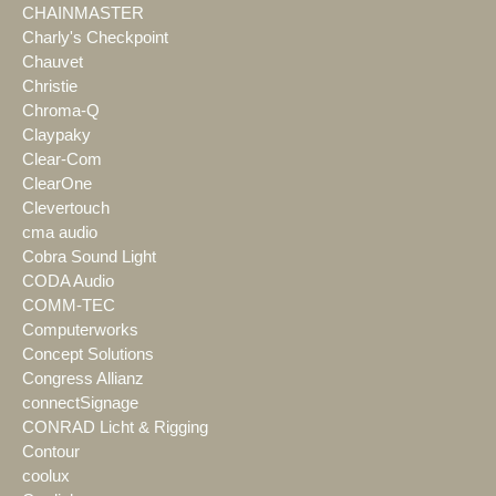
CHAINMASTER
Charly's Checkpoint
Chauvet
Christie
Chroma-Q
Claypaky
Clear-Com
ClearOne
Clevertouch
cma audio
Cobra Sound Light
CODA Audio
COMM-TEC
Computerworks
Concept Solutions
Congress Allianz
connectSignage
CONRAD Licht & Rigging
Contour
coolux