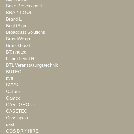
Bose Professional
BRAINPOOL
Brand-L
BrightSign
Broadcast Solutions
BroadWeigh
Brunckhorst
BT.innotec
btl next GmbH
BTL Veranstaltungstechnik
BÜTEC
bvft
BVVS
Calibre
Cameo
CARL GROUP
CASETEC
Cassiopeia
cast
CGS DRY HIRE