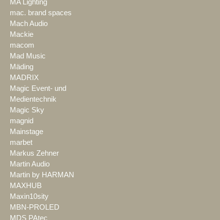
MA Lighting
mac. brand spaces
Mach Audio
Mackie
macom
Mad Music
Mäding
MADRIX
Magic Event- und
Medientechnik
Magic Sky
magnid
Mainstage
marbet
Markus Zehner
Martin Audio
Martin by HARMAN
MAXHUB
Maxin10sity
MBN-PROLED
MDS PAtec