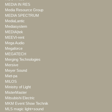
MEDIA IN RES
Media Resource Group
MEDIA SPECTRUM
MediaLantic
Mediasystem
MEDIA|tek
MEEVI-rent
Mega Audio
Megaforce
MEGATECH
Merging Technologies
Mersive
Meyer Sound
Miet-pa
MILOS
Ministry of Light
MisterMaster
Mitsubishi Electric
MKM Event Show Technik
MLS magic light+sound