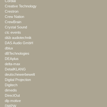
Cordial
Creative Technology
Crestron
Crew Nation
CrewBrain
Crystal Sound
ctc events
d&b audiotechnik
DAS Audio GmbH
dblux
dBTechnologies
DEAplus
delta-max
DetailKLANG
deutschewerbewelt
Digital Projection
Digitech
dimedis
DirectOut
dlp motive
DMPW