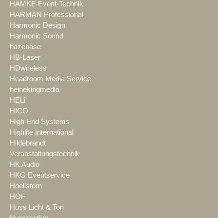
HAMKE Event-Technik
HARMAN Professional
Harmonic Design
Harmonic Sound
hazebase
HB-Laser
HDwireless
Headroom Media Service
heinekingmedia
HELi
HICO
High End Systems
Highlite International
Hildebrandt
Veranstaltungstechnik
HK Audio
HKG Eventservice
Hoellstern
HOF
Huss Licht & Ton
Hyperactive