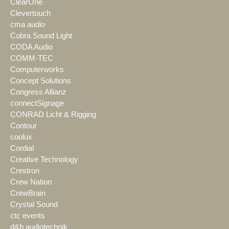
ClearOne
Clevertouch
cma audio
Cobra Sound Light
CODA Audio
COMM-TEC
Computerworks
Concept Solutions
Congress Allianz
connectSignage
CONRAD Licht & Rigging
Contour
coolux
Cordial
Creative Technology
Crestron
Crew Nation
CrewBrain
Crystal Sound
ctc events
d&b audiotechnik