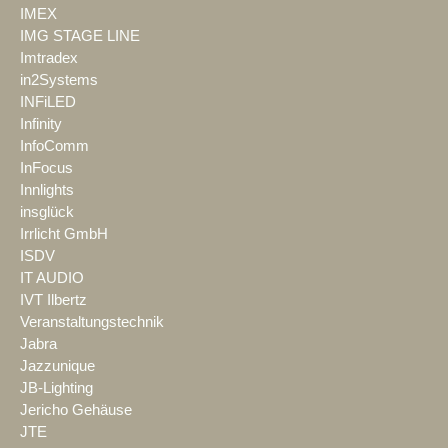
IMEX
IMG STAGE LINE
Imtradex
in2Systems
INFiLED
Infinity
InfoComm
InFocus
Innlights
insglück
Irrlicht GmbH
ISDV
IT AUDIO
IVT Ilbertz
Veranstaltungstechnik
Jabra
Jazzunique
JB-Lighting
Jericho Gehäuse
JTE