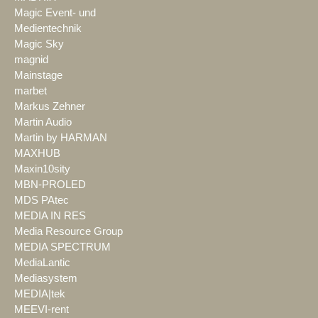
Magic Event- und
Medientechnik
Magic Sky
magnid
Mainstage
marbet
Markus Zehner
Martin Audio
Martin by HARMAN
MAXHUB
Maxin10sity
MBN-PROLED
MDS PAtec
MEDIA IN RES
Media Resource Group
MEDIA SPECTRUM
MediaLantic
Mediasystem
MEDIA|tek
MEEVI-rent