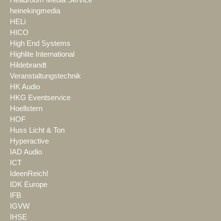
Headroom Media Service
heinekingmedia
HELi
HICO
High End Systems
Highlite International
Hildebrandt
Veranstaltungstechnik
HK Audio
HKG Eventservice
Hoellstern
HOF
Huss Licht & Ton
Hyperactive
IAD Audio
ICT
IdeenReich!
IDK Europe
IFB
IGVW
IHSE