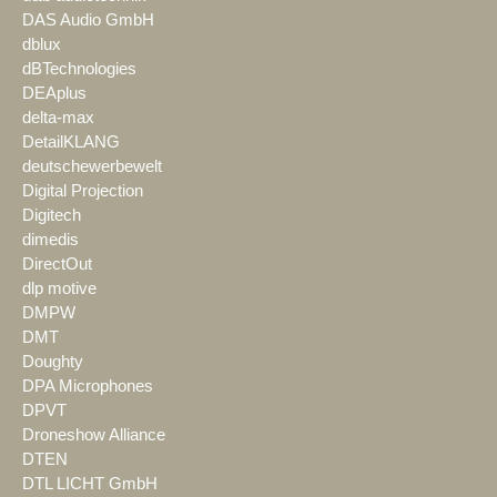
DAS Audio GmbH
dblux
dBTechnologies
DEAplus
delta-max
DetailKLANG
deutschewerbewelt
Digital Projection
Digitech
dimedis
DirectOut
dlp motive
DMPW
DMT
Doughty
DPA Microphones
DPVT
Droneshow Alliance
DTEN
DTL LICHT GmbH