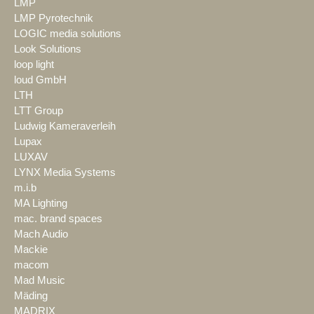
LMP
LMP Pyrotechnik
LOGIC media solutions
Look Solutions
loop light
loud GmbH
LTH
LTT Group
Ludwig Kameraverleih
Lupax
LUXAV
LYNX Media Systems
m.i.b
MA Lighting
mac. brand spaces
Mach Audio
Mackie
macom
Mad Music
Mäding
MADRIX