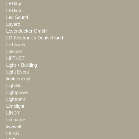
LEDitgo
LEDium
Leu Sound
Leyard
Leyendecker GmbH
LG Electronics Deutschland
Lichtwerk
Lifesize
LIFTKET
Light + Building
Light Event
lightconcept
Lightlife
Lightpower
Lightronic
Limelight
LINDY
Litepanels
livewelt
LK AG