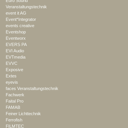
Euro Sound
Veranstaltungstechnik
event it AG
Event*Integrator
events creative
Eventshop
Eventworx
EVERS PA
EVI Audio
EVTmedia
EVVC
Exposive
Extes
eyevis
faces Veranstaltungstechnik
Fachwerk
Faital Pro
FAMAB
Feiner Lichttechnik
Ferrofish
FILMTEC