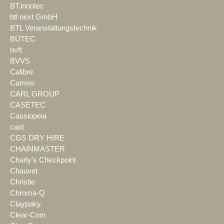
BT.innotec
btl next GmbH
BTL Veranstaltungstechnik
BÜTEC
bvft
BVVS
Calibre
Cameo
CARL GROUP
CASETEC
Cassiopeia
cast
CGS DRY HIRE
CHAINMASTER
Charly's Checkpoint
Chauvet
Christie
Chroma-Q
Claypaky
Clear-Com