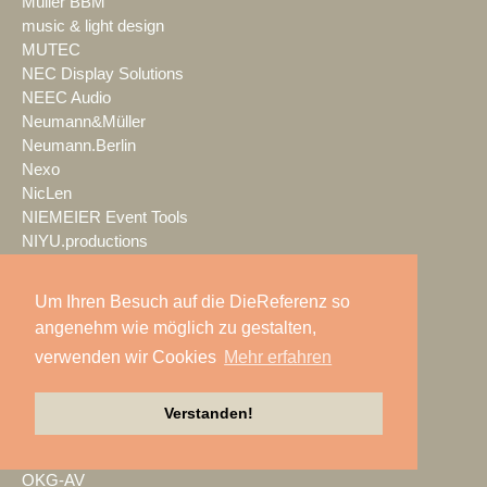
Müller BBM
music & light design
MUTEC
NEC Display Solutions
NEEC Audio
Neumann&Müller
Neumann.Berlin
Nexo
NicLen
NIEMEIER Event Tools
NIYU.productions
nobeo
Nocturne Drones GmbH
Um Ihren Besuch auf die DieReferenz so
NPB Veranstaltungstechnik
angenehm wie möglich zu gestalten,
NTi Audio
verwenden wir Cookies
Mehr erfahren
NÜSSLI
Oblong Industries
Octopus
Verstanden!
Oehlbach Kabel
OETHG
OKG-AV