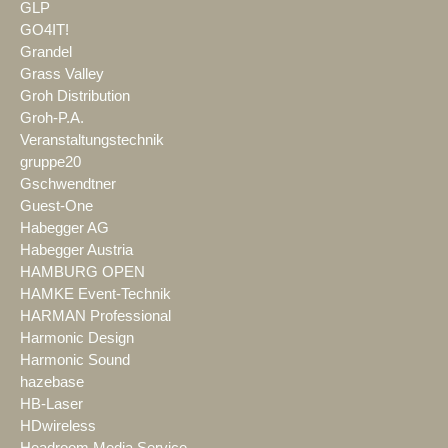
GLP
GO4IT!
Grandel
Grass Valley
Groh Distribution
Groh-P.A.
Veranstaltungstechnik
gruppe20
Gschwendtner
Guest-One
Habegger AG
Habegger Austria
HAMBURG OPEN
HAMKE Event-Technik
HARMAN Professional
Harmonic Design
Harmonic Sound
hazebase
HB-Laser
HDwireless