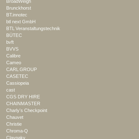
BroadWeigh
Brunckhorst
BT.innotec
btl next GmbH
BTL Veranstaltungstechnik
BÜTEC
bvft
BVVS
Calibre
Cameo
CARL GROUP
CASETEC
Cassiopeia
cast
CGS DRY HIRE
CHAINMASTER
Charly's Checkpoint
Chauvet
Christie
Chroma-Q
Claypaky