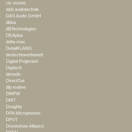
ctc events
d&b audiotechnik
DAS Audio GmbH
dblux
dBTechnologies
DEAplus
delta-max
DetailKLANG
deutschewerbewelt
Digital Projection
Digitech
dimedis
DirectOut
dlp motive
DMPW
DMT
Doughty
DPA Microphones
DPVT
Droneshow Alliance