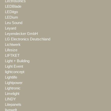
Lectrosonics
LEDBlade
LEDitgo
LEDium
Leu Sound
Leyard
Leyendecker GmbH
LG Electronics Deutschland
Lichtwerk
Lifesize
LIFTKET
Light + Building
Light Event
lightconcept
Lightlife
Lightpower
Lightronic
Limelight
LINDY
Litepanels
livewelt