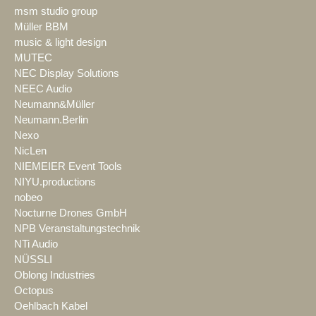
msm studio group
Müller BBM
music & light design
MUTEC
NEC Display Solutions
NEEC Audio
Neumann&Müller
Neumann.Berlin
Nexo
NicLen
NIEMEIER Event Tools
NIYU.productions
nobeo
Nocturne Drones GmbH
NPB Veranstaltungstechnik
NTi Audio
NÜSSLI
Oblong Industries
Octopus
Oehlbach Kabel