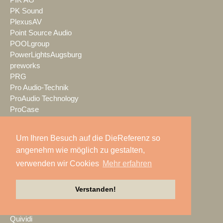
PK Sound
PlexusAV
Point Source Audio
POOLgroup
PowerLightsAugsburg
preworks
PRG
Pro Audio-Technik
ProAudio Technology
ProCase
Prolight + Sound Frankfurt
Prolights
Um Ihren Besuch auf die DieReferenz so
Prolyte
angenehm wie möglich zu gestalten,
Promethean
verwenden wir Cookies
Mehr erfahren
Proske
Protones
publitec
Verstanden!
Q-SYS
QSC
Quividi