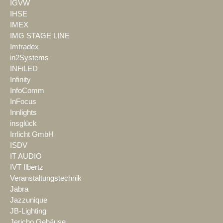
IGVW
IHSE
IMEX
IMG STAGE LINE
Imtradex
in2Systems
INFiLED
Infinity
InfoComm
InFocus
Innlights
insglück
Irrlicht GmbH
ISDV
IT AUDIO
IVT Ilbertz
Veranstaltungstechnik
Jabra
Jazzunique
JB-Lighting
Jericho Gehäuse