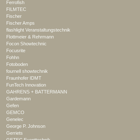
Ferrofish
FILMTEC
Fischer
Fischer Amps
flashlight Veranstaltungstechnik
Flottmeier & Rehrmann
Focon Showtechnic
Focusrite
Fohhn
Fotoboden
fournell showtechnik
Fraunhofer IDMT
FunTech Innovation
GAHRENS + BATTERMANN
Gardemann
Gefen
GEMCO
Genelec
George P. Johnson
Gerriets
GETEC Eventtechnik