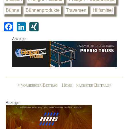
Bühne
Bühnenprodukte
Traversen
Hilfsmittel
F
Li
XI
a
n
N
Anzeige
c
k
G
e
e
b
dI
o
n
o
< vorheriger Beitrag
Home
nächster Beitrag>
k
Anzeige