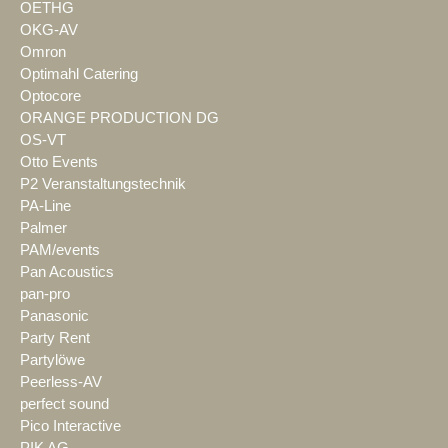
OETHG
OKG-AV
Omron
Optimahl Catering
Optocore
ORANGE PRODUCTION DG
OS-VT
Otto Events
P2 Veranstaltungstechnik
PA-Line
Palmer
PAM/events
Pan Acoustics
pan-pro
Panasonic
Party Rent
Partylöwe
Peerless-AV
perfect sound
Pico Interactive
PIK AG