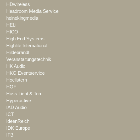
HDwireless
Headroom Media Service
heinekingmedia
HELi
HICO
High End Systems
Highlite International
Hildebrandt
Veranstaltungstechnik
HK Audio
HKG Eventservice
Hoellstern
HOF
Huss Licht & Ton
Hyperactive
IAD Audio
ICT
IdeenReich!
IDK Europe
IFB