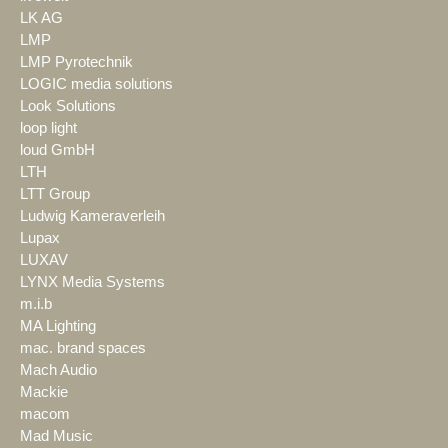
LK AG
LMP
LMP Pyrotechnik
LOGIC media solutions
Look Solutions
loop light
loud GmbH
LTH
LTT Group
Ludwig Kameraverleih
Lupax
LUXAV
LYNX Media Systems
m.i.b
MA Lighting
mac. brand spaces
Mach Audio
Mackie
macom
Mad Music