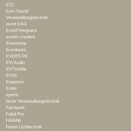
ETC
Euro Sound
Veranstaltungstechnik
event it AG
Event*Integrator
events creative
Eventshop
Eventworx
EVERS PA
EVI Audio
EVTmedia
EVVC
Exposive
Extes
eyevis
faces Veranstaltungstechnik
Fachwerk
Faital Pro
FAMAB
Feiner Lichttechnik