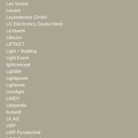
Leu Sound
Leyard
Leyendecker GmbH
LG Electronics Deutschland
Lichtwerk
Lifesize
LIFTKET
Light + Building
Light Event
lightconcept
Lightlife
Lightpower
Lightronic
Limelight
LINDY
Litepanels
livewelt
LK AG
LMP
LMP Pyrotechnik