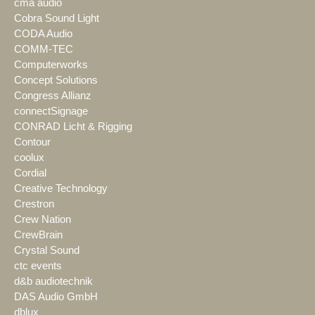
cma audio
Cobra Sound Light
CODA Audio
COMM-TEC
Computerworks
Concept Solutions
Congress Allianz
connectSignage
CONRAD Licht & Rigging
Contour
coolux
Cordial
Creative Technology
Crestron
Crew Nation
CrewBrain
Crystal Sound
ctc events
d&b audiotechnik
DAS Audio GmbH
dblux