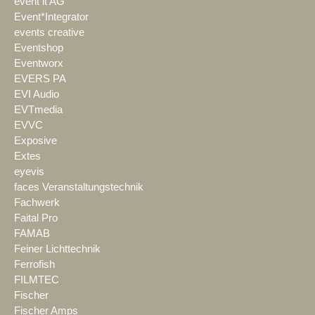
event it AG
Event*Integrator
events creative
Eventshop
Eventworx
EVERS PA
EVI Audio
EVTmedia
EVVC
Exposive
Extes
eyevis
faces Veranstaltungstechnik
Fachwerk
Faital Pro
FAMAB
Feiner Lichttechnik
Ferrofish
FILMTEC
Fischer
Fischer Amps