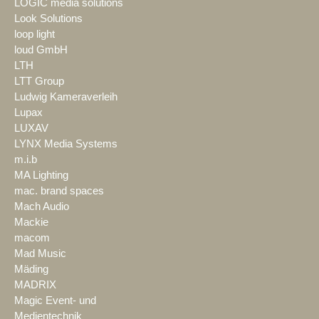
LOGIC media solutions
Look Solutions
loop light
loud GmbH
LTH
LTT Group
Ludwig Kameraverleih
Lupax
LUXAV
LYNX Media Systems
m.i.b
MA Lighting
mac. brand spaces
Mach Audio
Mackie
macom
Mad Music
Mäding
MADRIX
Magic Event- und
Medientechnik