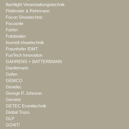
flashlight Veranstaltungstechnik
Flottmeier & Rehrmann
Focon Showtechnic
Focusrite
Fohhn
Fotoboden
fournell showtechnik
Fraunhofer IDMT
FunTech Innovation
GAHRENS + BATTERMANN
Gardemann
Gefen
GEMCO
Genelec
George P. Johnson
Gerriets
GETEC Eventtechnik
Global Truss
GLP
GO4IT!