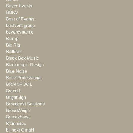
Bayer Events
BDKV
Best of Events
bestvent group
beyerdynamic
Biamp
Big Rig
Bildkraft
Black Box Music
Blackmagic Design
Blue Noise
Bose Professional
BRAINPOOL
Brand-L
BrightSign
Broadcast Solutions
BroadWeigh
Brunckhorst
BT.innotec
btl next GmbH