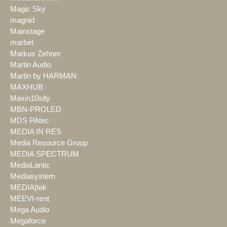
Magic Sky
magnid
Mainstage
marbet
Markus Zehner
Martin Audio
Martin by HARMAN
MAXHUB
Maxin10sity
MBN-PROLED
MDS PAtec
MEDIA IN RES
Media Resource Group
MEDIA SPECTRUM
MediaLantic
Mediasystem
MEDIA|tek
MEEVI-rent
Mega Audio
Megaforce