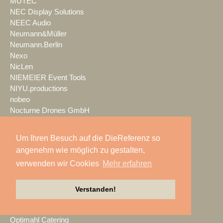
MUTEC
NEC Display Solutions
NEEC Audio
Neumann&Müller
Neumann.Berlin
Nexo
NicLen
NIEMEIER Event Tools
NIYU.productions
nobeo
Nocturne Drones GmbH
NPB Veranstaltungstechnik
NTi Audio
Um Ihren Besuch auf die DieReferenz so
NÜSSLI
angenehm wie möglich zu gestalten,
Oblong Industries
verwenden wir Cookies
Mehr erfahren
Octopus
Oehlbach Kabel
OETHG
Verstanden!
OKG-AV
Omron
Optimahl Catering