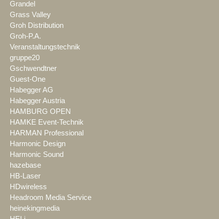
Grandel
Grass Valley
Groh Distribution
Groh-P.A.
Veranstaltungstechnik
gruppe20
Gschwendtner
Guest-One
Habegger AG
Habegger Austria
HAMBURG OPEN
HAMKE Event-Technik
HARMAN Professional
Harmonic Design
Harmonic Sound
hazebase
HB-Laser
HDwireless
Headroom Media Service
heinekingmedia
HELi