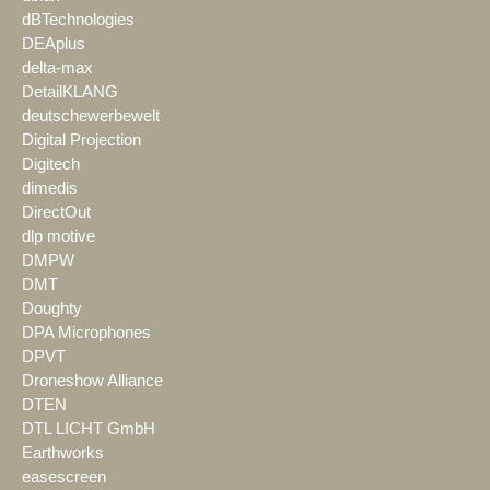
dBTechnologies
DEAplus
delta-max
DetailKLANG
deutschewerbewelt
Digital Projection
Digitech
dimedis
DirectOut
dlp motive
DMPW
DMT
Doughty
DPA Microphones
DPVT
Droneshow Alliance
DTEN
DTL LICHT GmbH
Earthworks
easescreen