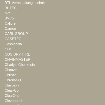
BTL Veranstaltungstechnik
BÜTEC
bvft
BVVS
Calibre
Cameo
CARL GROUP
CASETEC
Cassiopeia
cast
CGS DRY HIRE
CHAINMASTER
Charly's Checkpoint
Chauvet
Christie
Chroma-Q
Claypaky
Clear-Com
ClearOne
Clevertouch