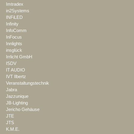
Imtradex
in2Systems
INFiLED
Infinity
InfoComm
InFocus
Innlights
insglück
Irrlicht GmbH
ISDV
IT AUDIO
IVT Ilbertz
Veranstaltungstechnik
Jabra
Jazzunique
JB-Lighting
Jericho Gehäuse
JTE
JTS
K.M.E.