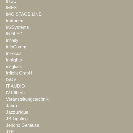
IHSE
IMEX
IMG STAGE LINE
Imtradex
in2Systems
INFiLED
Infinity
InfoComm
InFocus
Innlights
insglück
Irrlicht GmbH
ISDV
IT AUDIO
IVT Ilbertz
Veranstaltungstechnik
Jabra
Jazzunique
JB-Lighting
Jericho Gehäuse
JTE