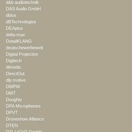
d&b audiotechnik
DAS Audio GmbH
dblux
dBTechnologies
DEAplus
delta-max
DetailKLANG
deutschewerbewelt
Digital Projection
Digitech
dimedis
DirectOut
dlp motive
DMPW
DMT
Doughty
DPA Microphones
DPVT
Droneshow Alliance
DTEN
DTL LICHT GmbH