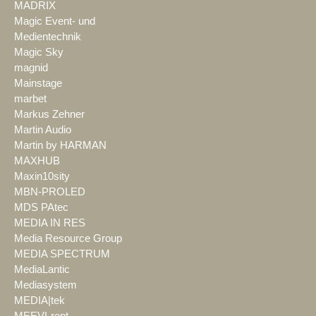
MADRIX
Magic Event- und
Medientechnik
Magic Sky
magnid
Mainstage
marbet
Markus Zehner
Martin Audio
Martin by HARMAN
MAXHUB
Maxin10sity
MBN-PROLED
MDS PAtec
MEDIA IN RES
Media Resource Group
MEDIA SPECTRUM
MediaLantic
Mediasystem
MEDIA|tek
MEEVI-rent