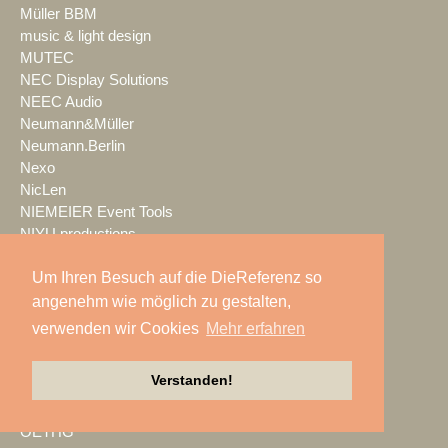
Müller BBM
music & light design
MUTEC
NEC Display Solutions
NEEC Audio
Neumann&Müller
Neumann.Berlin
Nexo
NicLen
NIEMEIER Event Tools
NIYU.productions
nobeo
Um Ihren Besuch auf die DieReferenz so
Nocturne Drones GmbH
NPB Veranstaltungstechnik
angenehm wie möglich zu gestalten,
NTi Audio
verwenden wir Cookies
Mehr erfahren
NÜSSLI
Oblong Industries
Verstanden!
Octopus
Oehlbach Kabel
OETHG