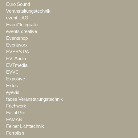
Euro Sound
Veranstaltungstechnik
event it AG
Event*Integrator
events creative
Eventshop
Eventworx
EVERS PA
EVI Audio
EVTmedia
EVVC
Exposive
Extes
eyevis
faces Veranstaltungstechnik
Fachwerk
Faital Pro
FAMAB
Feiner Lichttechnik
Ferrofish