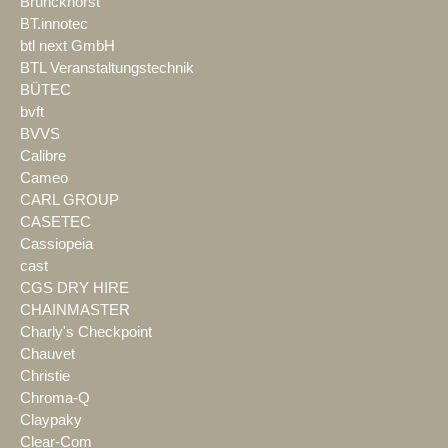
Brunckhorst
BT.innotec
btl next GmbH
BTL Veranstaltungstechnik
BÜTEC
bvft
BVVS
Calibre
Cameo
CARL GROUP
CASETEC
Cassiopeia
cast
CGS DRY HIRE
CHAINMASTER
Charly's Checkpoint
Chauvet
Christie
Chroma-Q
Claypaky
Clear-Com