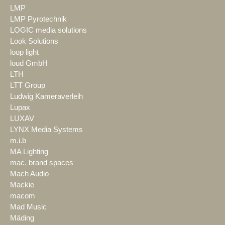
LMP
LMP Pyrotechnik
LOGIC media solutions
Look Solutions
loop light
loud GmbH
LTH
LTT Group
Ludwig Kameraverleih
Lupax
LUXAV
LYNX Media Systems
m.i.b
MA Lighting
mac. brand spaces
Mach Audio
Mackie
macom
Mad Music
Mäding