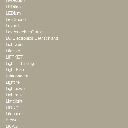
LEDBlade
LEDitgo
LEDium
Leu Sound
Leyard
Leyendecker GmbH
LG Electronics Deutschland
Lichtwerk
Lifesize
LIFTKET
Light + Building
Light Event
lightconcept
Lightlife
Lightpower
Lightronic
Limelight
LINDY
Litepanels
livewelt
LK AG