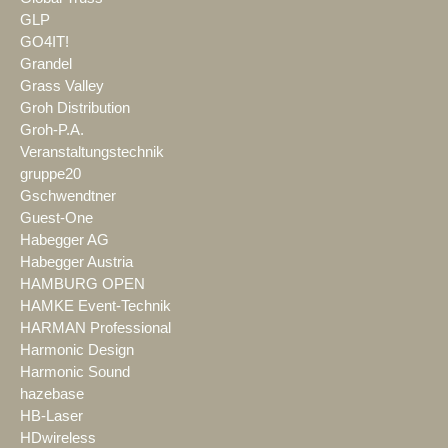
GLP
GO4IT!
Grandel
Grass Valley
Groh Distribution
Groh-P.A.
Veranstaltungstechnik
gruppe20
Gschwendtner
Guest-One
Habegger AG
Habegger Austria
HAMBURG OPEN
HAMKE Event-Technik
HARMAN Professional
Harmonic Design
Harmonic Sound
hazebase
HB-Laser
HDwireless