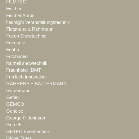
FILMTEC
Fischer
Fischer Amps
flashlight Veranstaltungstechnik
Flottmeier & Rehrmann
Focon Showtechnic
Focusrite
Fohhn
Fotoboden
fournell showtechnik
Fraunhofer IDMT
FunTech Innovation
GAHRENS + BATTERMANN
Gardemann
Gefen
GEMCO
Genelec
George P. Johnson
Gerriets
GETEC Eventtechnik
Global Truss