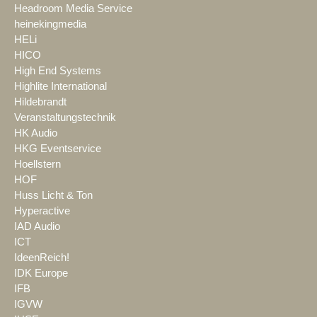
Headroom Media Service
heinekingmedia
HELi
HICO
High End Systems
Highlite International
Hildebrandt
Veranstaltungstechnik
HK Audio
HKG Eventservice
Hoellstern
HOF
Huss Licht & Ton
Hyperactive
IAD Audio
ICT
IdeenReich!
IDK Europe
IFB
IGVW