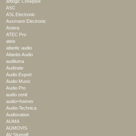
artlogic Crewpool
ASC
ASL Electronic
Assmann Electronic
Astera
ATEC Pro
ateis
atlantic audio
Atlantis Audio
audiluma
Audinate
Audio Export
Audio Music
Audio Pro
audio zenit
audio+frames
Audio-Technica
Audiovation
AUMA
AUMOVIS
AV Stumpfl