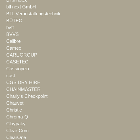
btl next GmbH
BTL Veranstaltungstechnik
BÜTEC
bvft
BVVS
Calibre
Cameo
CARL GROUP
CASETEC
Cassiopeia
cast
CGS DRY HIRE
CHAINMASTER
Charly's Checkpoint
Chauvet
Christie
Chroma-Q
Claypaky
Clear-Com
ClearOne