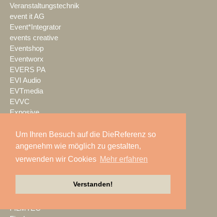
Veranstaltungstechnik
event it AG
Event*Integrator
events creative
Eventshop
Eventworx
EVERS PA
EVI Audio
EVTmedia
EVVC
Exposive
Extes
eyevis
Um Ihren Besuch auf die DieReferenz so
faces Veranstaltungstechnik
angenehm wie möglich zu gestalten,
Fachwerk
verwenden wir Cookies
Mehr erfahren
Faital Pro
FAMAB
Verstanden!
Feiner Lichttechnik
Ferrofish
FILMTEC