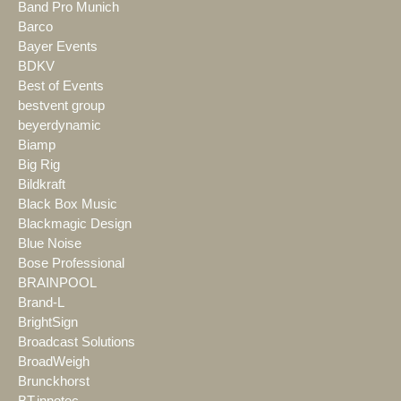
Band Pro Munich
Barco
Bayer Events
BDKV
Best of Events
bestvent group
beyerdynamic
Biamp
Big Rig
Bildkraft
Black Box Music
Blackmagic Design
Blue Noise
Bose Professional
BRAINPOOL
Brand-L
BrightSign
Broadcast Solutions
BroadWeigh
Brunckhorst
BT.innotec