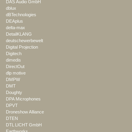
DAS Audio GmbH
dblux
dBTechnologies
DEAplus
delta-max
DetailKLANG
deutschewerbewelt
Digital Projection
Digitech
dimedis
DirectOut
dlp motive
DMPW
DMT
Doughty
DPA Microphones
DPVT
Droneshow Alliance
DTEN
DTL LICHT GmbH
Earthworks