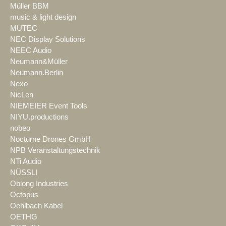
Müller BBM
music & light design
MUTEC
NEC Display Solutions
NEEC Audio
Neumann&Müller
Neumann.Berlin
Nexo
NicLen
NIEMEIER Event Tools
NIYU.productions
nobeo
Nocturne Drones GmbH
NPB Veranstaltungstechnik
NTi Audio
NÜSSLI
Oblong Industries
Octopus
Oehlbach Kabel
OETHG