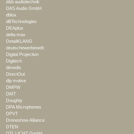
d&b audiotechnik
DAS Audio GmbH
dblux
dBTechnologies
DEAplus
delta-max
DetailKLANG
deutschewerbewelt
Digital Projection
Digitech
dimedis
DirectOut
dlp motive
DMPW
DMT
Doughty
DPA Microphones
DPVT
Droneshow Alliance
DTEN
DTL LICHT GmbH