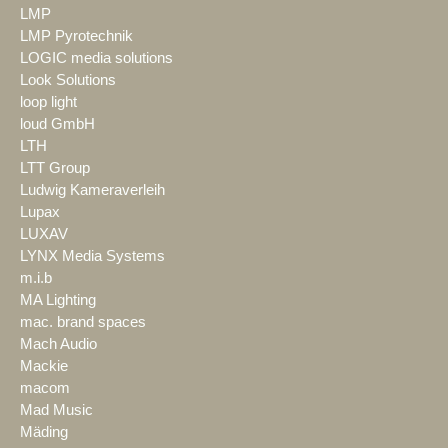
LMP
LMP Pyrotechnik
LOGIC media solutions
Look Solutions
loop light
loud GmbH
LTH
LTT Group
Ludwig Kameraverleih
Lupax
LUXAV
LYNX Media Systems
m.i.b
MA Lighting
mac. brand spaces
Mach Audio
Mackie
macom
Mad Music
Mäding