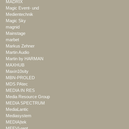
MADRIX
Magic Event- und
Medientechnik
Magic Sky
magnid
Mainstage
marbet
Markus Zehner
Martin Audio
Martin by HARMAN
MAXHUB
Maxin10sity
MBN-PROLED
MDS PAtec
MEDIA IN RES
Media Resource Group
MEDIA SPECTRUM
MediaLantic
Mediasystem
MEDIA|tek
MEEVI-rent