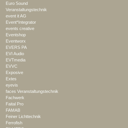
Euro Sound
Veranstaltungstechnik
event it AG
Event*Integrator
events creative
Eventshop
Eventworx
EVERS PA
EVI Audio
EVTmedia
EVVC
Exposive
Extes
eyevis
faces Veranstaltungstechnik
Fachwerk
Faital Pro
FAMAB
Feiner Lichttechnik
Ferrofish