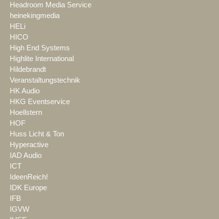
Headroom Media Service
heinekingmedia
HELi
HICO
High End Systems
Highlite International
Hildebrandt
Veranstaltungstechnik
HK Audio
HKG Eventservice
Hoellstern
HOF
Huss Licht & Ton
Hyperactive
IAD Audio
ICT
IdeenReich!
IDK Europe
IFB
IGVW