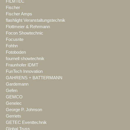
FILMTEC
Fischer
Fischer Amps
flashlight Veranstaltungstechnik
Flottmeier & Rehrmann
Focon Showtechnic
Focusrite
Fohhn
Fotoboden
fournell showtechnik
Fraunhofer IDMT
FunTech Innovation
GAHRENS + BATTERMANN
Gardemann
Gefen
GEMCO
Genelec
George P. Johnson
Gerriets
GETEC Eventtechnik
Global Truss