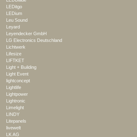
LEDitgo
LEDium
Leu Sound
Leyard
Leyendecker GmbH
LG Electronics Deutschland
Lichtwerk
Lifesize
LIFTKET
Light + Building
Light Event
lightconcept
Lightlife
Lightpower
Lightronic
Limelight
LINDY
Litepanels
livewelt
LK AG