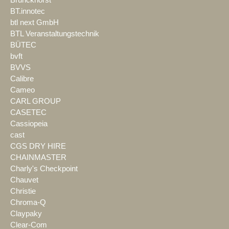
BT.innotec
btl next GmbH
BTL Veranstaltungstechnik
BÜTEC
bvft
BVVS
Calibre
Cameo
CARL GROUP
CASETEC
Cassiopeia
cast
CGS DRY HIRE
CHAINMASTER
Charly's Checkpoint
Chauvet
Christie
Chroma-Q
Claypaky
Clear-Com