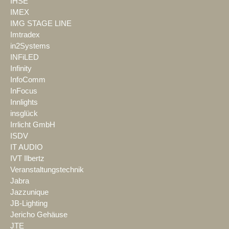
IHSE
IMEX
IMG STAGE LINE
Imtradex
in2Systems
INFiLED
Infinity
InfoComm
InFocus
Innlights
insglück
Irrlicht GmbH
ISDV
IT AUDIO
IVT Ilbertz
Veranstaltungstechnik
Jabra
Jazzunique
JB-Lighting
Jericho Gehäuse
JTE