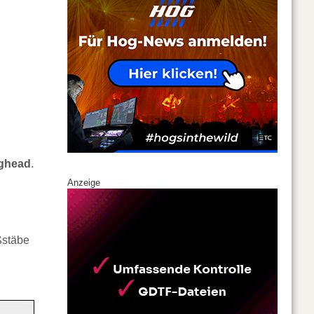
nghead
.
Anzeige
ßstäbe