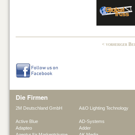
c
k
G
e
e
b
dI
o
n
o
< vorheriger Be
k
Die Firmen
2M Deutschland GmbH
A&O Lighting Technology
Active Blue
AD-Systems
Adapteo
Adder
Agentur für Markenträume
AK Media