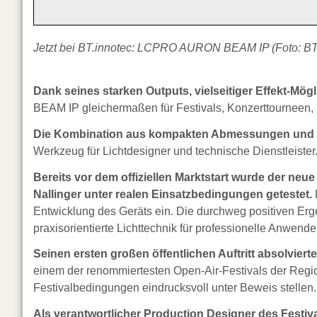
Jetzt bei BT.innotec: LCPRO AURON BEAM IP (Foto: BT
Dank seines starken Outputs, vielseitiger Effekt-Mö
BEAM IP gleichermaßen für Festivals, Konzerttourneen, 
Die Kombination aus kompakten Abmessungen und p
Werkzeug für Lichtdesigner und technische Dienstleister
Bereits vor dem offiziellen Marktstart wurde der n
Nallinger unter realen Einsatzbedingungen getestet.
Entwicklung des Geräts ein. Die durchweg positiven Er
praxisorientierte Lichttechnik für professionelle Anwende
Seinen ersten großen öffentlichen Auftritt absolvie
einem der renommiertesten Open-Air-Festivals der Region
Festivalbedingungen eindrucksvoll unter Beweis stellen.
Als verantwortlicher Production Designer des Festiv