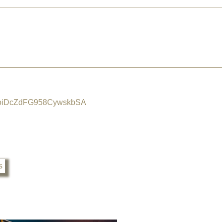
1XoiDcZdFG958CywskbSA
s