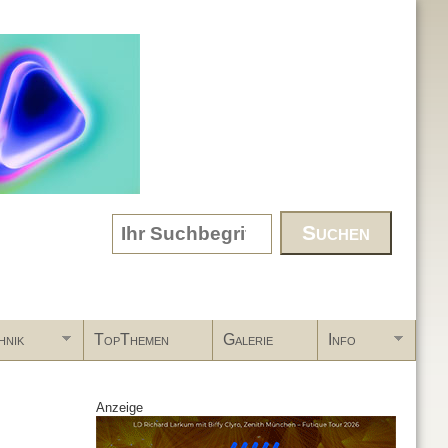
Search form
hnik
TopThemen
Galerie
Info
Anzeige