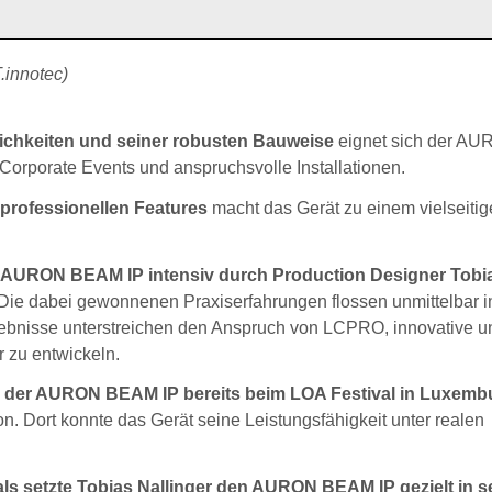
.innotec)
glichkeiten und seiner robusten Bauweise
eignet sich der A
Corporate Events und anspruchsvolle Installationen.
rofessionellen Features
macht das Gerät zu einem vielseiti
.
eue AURON BEAM IP intensiv durch Production Designer Tobi
Die dabei gewonnenen Praxiserfahrungen flossen unmittelbar i
gebnisse unterstreichen den Anspruch von LCPRO, innovative u
r zu entwickeln.
rte der AURON BEAM IP bereits beim LOA Festival in Luxemb
. Dort konnte das Gerät seine Leistungsfähigkeit unter realen
als setzte Tobias Nallinger den AURON BEAM IP gezielt in 