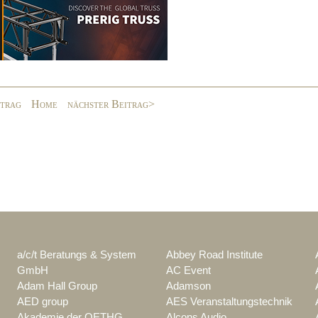
itrag
Home
nächster Beitrag>
a/c/t Beratungs & System
Abbey Road Institute
GmbH
AC Event
Adam Hall Group
Adamson
AED group
AES Veranstaltungstechnik
Akademie der OETHG
Alcons Audio