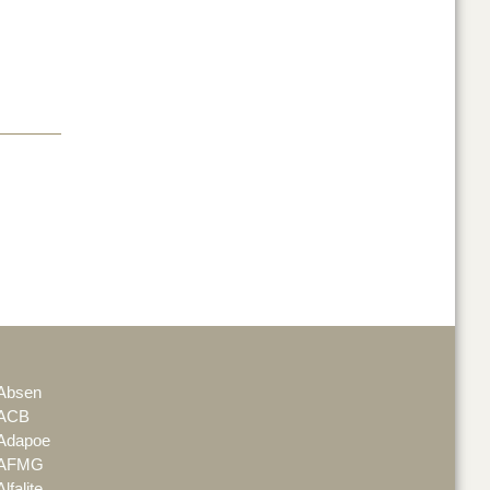
Absen
ACB
Adapoe
AFMG
Alfalite