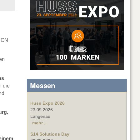
URON
gen
as
Messen
n die
nd
Huss Expo 2026
23.09.2026
urg,
Langenau
mehr ...
S14 Solutions Day
seinem