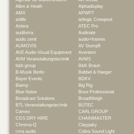
Allen & Heath
Alphadisplay
AMX
APWPT
artlife
artlogic Crewpool
Astera
ATEC Pro
audiluma
Audinate
audio zenit
audio+frames
AUMOVIS
AV Stumpfl
AVE Audio Visual Equipment
Aventem
AVM Veranstaltungstechnik
AVMS
b&b group
B&K Braun
B-Musik Berlin
Babbel & Haeger
Bayer Events
BDKV
Biamp
Big Rig
Blue Noise
Bose Professional
Broadcast Solutions
BroadWeigh
BTL Veranstaltungstechnik
BÜTEC
Cameo
CARL GROUP
CGS DRY HIRE
CHAINMASTER
Chroma-Q
Claypaky
cma audio
Cobra Sound Light