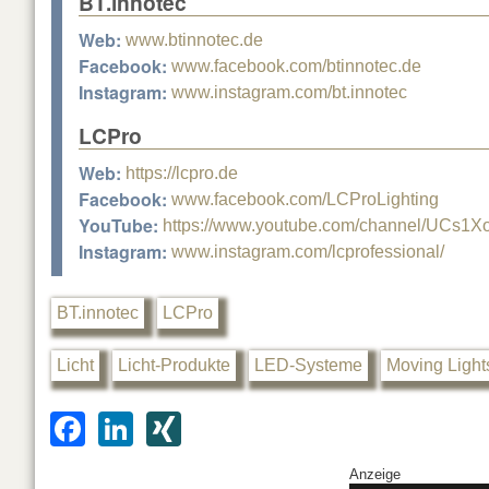
BT.innotec
Web:
www.btinnotec.de
Facebook:
www.facebook.com/btinnotec.de
Instagram:
www.instagram.com/bt.innotec
LCPro
Web:
https://lcpro.de
Facebook:
www.facebook.com/LCProLighting
YouTube:
https://www.youtube.com/channel/UCs
Instagram:
www.instagram.com/lcprofessional/
BT.innotec
LCPro
Licht
Licht-Produkte
LED-Systeme
Moving Light
F
Li
XI
a
n
N
Anzeige