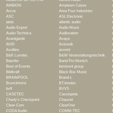
AMBION
Amptown Cases
Arcus
Area Four Industries
ASC
ASL Electronic
ateis
atlantic audio
Audio Export
Audio Music
Audio-Technica
Audiovation
Avantgarde
Avaya
AVID
Avisonik
Avolites
axxent
B&K Lumitec
B&W Veranstaltungstechnik
Baenfer
Band Pro Munich
Best of Events
bestvent group
Bildkraft
Black Box Music
BRAINPOOL
Brand-L
Brunckhorst
BT.innotec
bvft
BVVS
CASETEC
Cassiopeia
Charly's Checkpoint
Chauvet
Clear-Com
ClearOne
CODA Audio
COMM-TEC