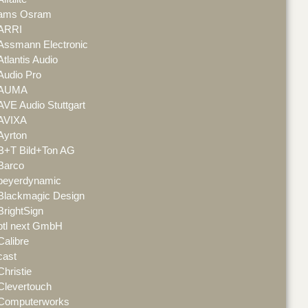
ams Osram
ARRI
Assmann Electronic
Atlantis Audio
Audio Pro
AUMA
AVE Audio Stuttgart
AVIXA
Ayrton
B+T Bild+Ton AG
Barco
beyerdynamic
Blackmagic Design
BrightSign
btl next GmbH
Calibre
cast
Christie
Clevertouch
Computerworks