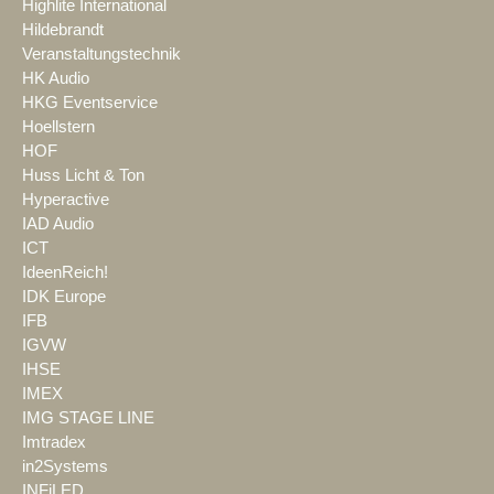
Highlite International
Hildebrandt
Veranstaltungstechnik
HK Audio
HKG Eventservice
Hoellstern
HOF
Huss Licht & Ton
Hyperactive
IAD Audio
ICT
IdeenReich!
IDK Europe
IFB
IGVW
IHSE
IMEX
IMG STAGE LINE
Imtradex
in2Systems
INFiLED