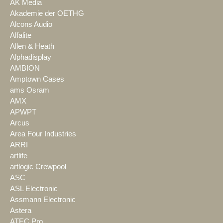
AK Media
Akademie der OETHG
Alcons Audio
Alfalite
Allen & Heath
Alphadisplay
AMBION
Amptown Cases
ams Osram
AMX
APWPT
Arcus
Area Four Industries
ARRI
artlife
artlogic Crewpool
ASC
ASL Electronic
Assmann Electronic
Astera
ATEC Pro