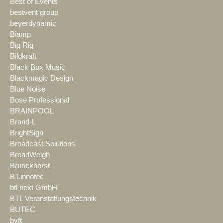
Best of Events
bestvent group
beyerdynamic
Biamp
Big Rig
Bildkraft
Black Box Music
Blackmagic Design
Blue Noise
Bose Professional
BRAINPOOL
Brand-L
BrightSign
Broadcast Solutions
BroadWeigh
Brunckhorst
BT.innotec
btl next GmbH
BTL Veranstaltungstechnik
BÜTEC
bvft