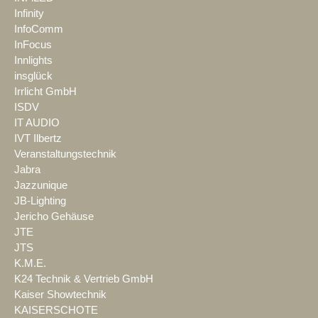
Infinity
InfoComm
InFocus
Innlights
insglück
Irrlicht GmbH
ISDV
IT AUDIO
IVT Ilbertz
Veranstaltungstechnik
Jabra
Jazzunique
JB-Lighting
Jericho Gehäuse
JTE
JTS
K.M.E.
K24 Technik & Vertrieb GmbH
Kaiser Showtechnik
KAISERSCHOTE