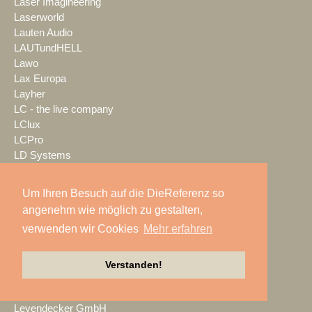
Laser Imagineering
Laserworld
Lauten Audio
LAUTundHELL
Lawo
Lax Europa
Layher
LC - the live company
LClux
LCPro
LD Systems
LDDE
LDT Veranstaltungsservice
Um Ihren Besuch auf die DieReferenz so
LEaT con
angenehm wie möglich zu gestalten,
Lectrosonics
verwenden wir Cookies
Mehr erfahren
LEDBlade
LEDitgo
LEDium
Verstanden!
Leu Sound
Leyard
Leyendecker GmbH