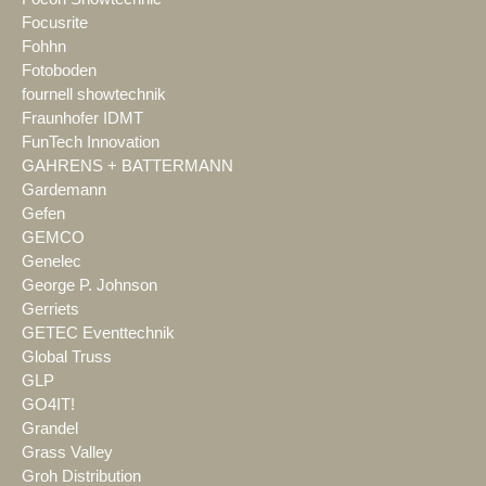
Focusrite
Fohhn
Fotoboden
fournell showtechnik
Fraunhofer IDMT
FunTech Innovation
GAHRENS + BATTERMANN
Gardemann
Gefen
GEMCO
Genelec
George P. Johnson
Gerriets
GETEC Eventtechnik
Global Truss
GLP
GO4IT!
Grandel
Grass Valley
Groh Distribution