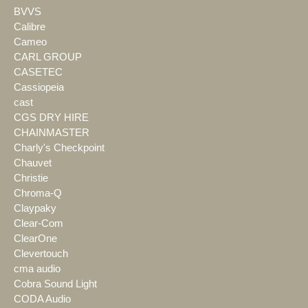
BVVS
Calibre
Cameo
CARL GROUP
CASETEC
Cassiopeia
cast
CGS DRY HIRE
CHAINMASTER
Charly's Checkpoint
Chauvet
Christie
Chroma-Q
Claypaky
Clear-Com
ClearOne
Clevertouch
cma audio
Cobra Sound Light
CODA Audio