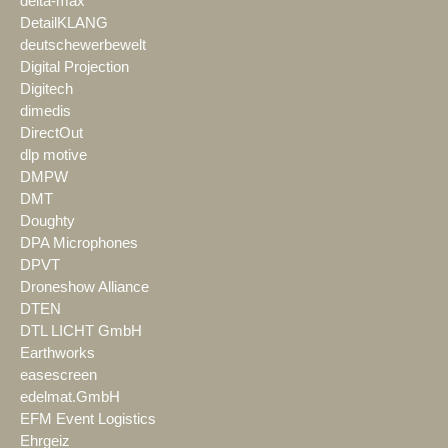
delta-max
DetailKLANG
deutschewerbewelt
Digital Projection
Digitech
dimedis
DirectOut
dlp motive
DMPW
DMT
Doughty
DPA Microphones
DPVT
Droneshow Alliance
DTEN
DTL LICHT GmbH
Earthworks
easescreen
edelmat.GmbH
EFM Event Logistics
Ehrgeiz