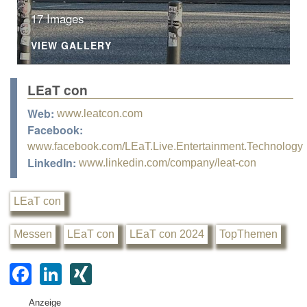
17 Images
VIEW GALLERY
LEaT con
Web:
www.leatcon.com
Facebook:
www.facebook.com/LEaT.Live.Entertainment.Technology
LinkedIn:
www.linkedin.com/company/leat-con
LEaT con
Messen
LEaT con
LEaT con 2024
TopThemen
F
Li
XI
a
n
N
Anzeige