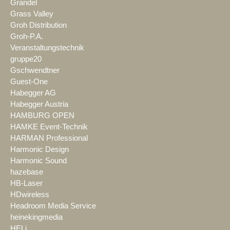
Grandel
Grass Valley
Groh Distribution
Groh-P.A.
Veranstaltungstechnik
gruppe20
Gschwendtner
Guest-One
Habegger AG
Habegger Austria
HAMBURG OPEN
HAMKE Event-Technik
HARMAN Professional
Harmonic Design
Harmonic Sound
hazebase
HB-Laser
HDwireless
Headroom Media Service
heinekingmedia
HELi