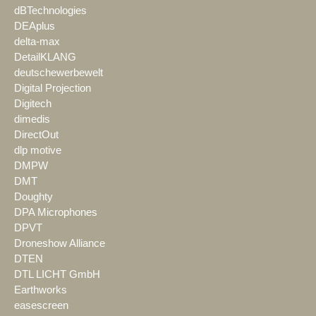
dBTechnologies
DEAplus
delta-max
DetailKLANG
deutschewerbewelt
Digital Projection
Digitech
dimedis
DirectOut
dlp motive
DMPW
DMT
Doughty
DPA Microphones
DPVT
Droneshow Alliance
DTEN
DTL LICHT GmbH
Earthworks
easescreen