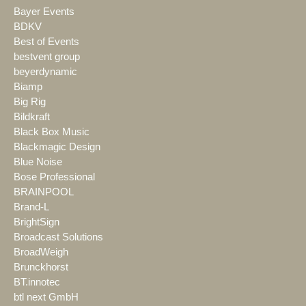
Bayer Events
BDKV
Best of Events
bestvent group
beyerdynamic
Biamp
Big Rig
Bildkraft
Black Box Music
Blackmagic Design
Blue Noise
Bose Professional
BRAINPOOL
Brand-L
BrightSign
Broadcast Solutions
BroadWeigh
Brunckhorst
BT.innotec
btl next GmbH