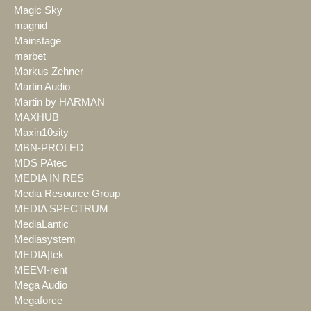
Magic Sky
magnid
Mainstage
marbet
Markus Zehner
Martin Audio
Martin by HARMAN
MAXHUB
Maxin10sity
MBN-PROLED
MDS PAtec
MEDIA IN RES
Media Resource Group
MEDIA SPECTRUM
MediaLantic
Mediasystem
MEDIA|tek
MEEVI-rent
Mega Audio
Megaforce