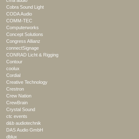
cma audio
Cobra Sound Light
CODA Audio
COMM-TEC
Computerworks
Concept Solutions
Congress Allianz
connectSignage
CONRAD Licht & Rigging
Contour
coolux
Cordial
Creative Technology
Crestron
Crew Nation
CrewBrain
Crystal Sound
ctc events
d&b audiotechnik
DAS Audio GmbH
dblux