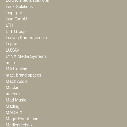
LOGIC media solutions
Look Solutions
loop light
loud GmbH
LTH
LTT Group
Ludwig Kameraverleih
Lupax
LUXAV
LYNX Media Systems
m.i.b
MA Lighting
mac. brand spaces
Mach Audio
Mackie
macom
Mad Music
Mäding
MADRIX
Magic Event- und
Medientechnik