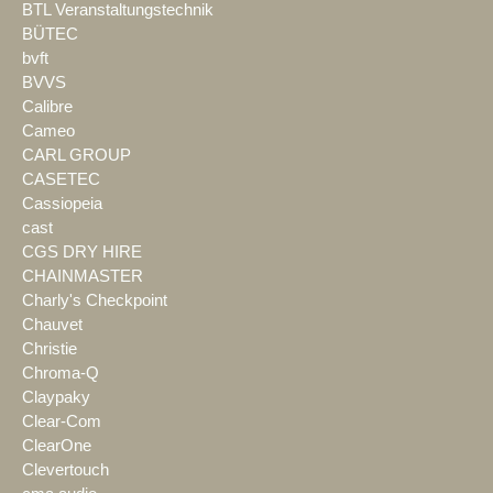
BTL Veranstaltungstechnik
BÜTEC
bvft
BVVS
Calibre
Cameo
CARL GROUP
CASETEC
Cassiopeia
cast
CGS DRY HIRE
CHAINMASTER
Charly's Checkpoint
Chauvet
Christie
Chroma-Q
Claypaky
Clear-Com
ClearOne
Clevertouch