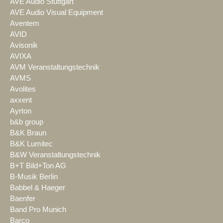
AVE Audio Stuttgart
AVE Audio Visual Equipment
Aventem
AVID
Avisonik
AVIXA
AVM Veranstaltungstechnik
AVMS
Avolites
axxent
Ayrton
b&b group
B&K Braun
B&K Lumitec
B&W Veranstaltungstechnik
B+T Bild+Ton AG
B-Musik Berlin
Babbel & Haeger
Baenfer
Band Pro Munich
Barco