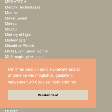
MEGATECH
Merging Technologies
Mersive
Meyer Sound
Miet-pa
MILOS
Ministry of Light
MisterMaster
Mitsubishi Electric
MKM Event Show Technik
MLS magic light+sound
MMC Studios
Modulo Pi
Um Ihren Besuch auf die DieReferenz so
MONACOR INTERNATIONAL
angenehm wie möglich zu gestalten,
Moonlight
verwenden wir Cookies
Mehr erfahren
MOTION GROUP
Movecat
Verstanden!
msm studio group
Müller BBM
music & light design
MUTEC