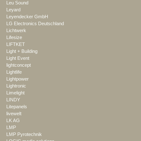
Leu Sound
Leyard
Leyendecker GmbH
LG Electronics Deutschland
Lichtwerk
Lifesize
LIFTKET
Light + Building
Light Event
lightconcept
Lightlife
Lightpower
Lightronic
Limelight
LINDY
Litepanels
livewelt
LK AG
LMP
LMP Pyrotechnik