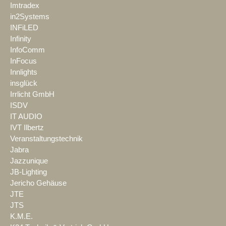
Imtradex
in2Systems
INFiLED
Infinity
InfoComm
InFocus
Innlights
insglück
Irrlicht GmbH
ISDV
IT AUDIO
IVT Ilbertz
Veranstaltungstechnik
Jabra
Jazzunique
JB-Lighting
Jericho Gehäuse
JTE
JTS
K.M.E.