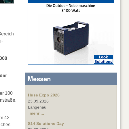
Bereich
g-
.000
 der
Messen
er 100
Huss Expo 2026
mstraße,
23.09.2026
Langenau
mehr ...
em 42
S14 Solutions Day
lches