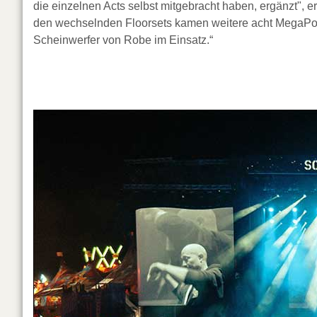
die einzelnen Acts selbst mitgebracht haben, ergänzt", er
den wechselnden Floorsets kamen weitere acht MegaPoin
Scheinwerfer von Robe im Einsatz.“