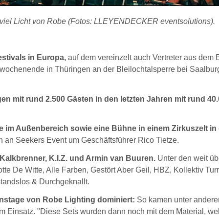
 viel Licht von Robe (Fotos: LLEYENDECKER eventsolutions).
stivals in Europa,
auf dem vereinzelt auch Vertreter aus dem 
twochenende in Thüringen an der Bleilochtalsperre bei Saalbur
gen mit rund 2.500 Gästen in den letzten Jahren mit rund 40
 im Außenbereich sowie eine Bühne in einem Zirkuszelt in
inn an Seekers Event um Geschäftsführer Rico Tietze.
Kalkbrenner, K.I.Z. und Armin van Buuren.
Unter den weit üb
te De Witte, Alle Farben, Gestört Aber Geil, HBZ, Kollektiv Tur
tandslos & Durchgeknallt.
instage von Robe Lighting dominiert:
So kamen unter ander
m Einsatz. "Diese Sets wurden dann noch mit dem Material, we