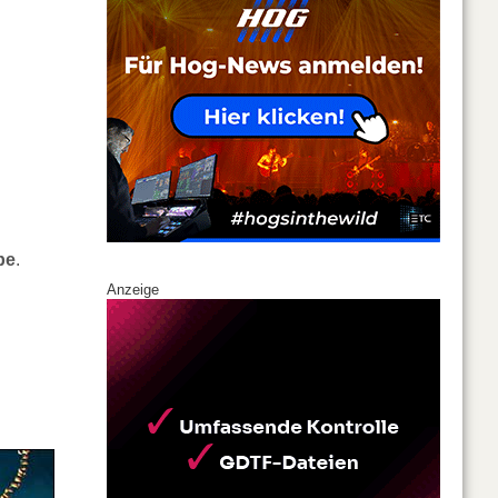
be
.
Anzeige