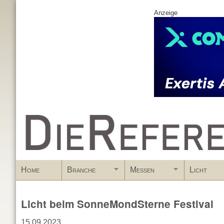
Anzeige
www.DieReferenz.de
Home
Branche
Messen
Licht
Licht beim SonneMondSterne Festival
15.09.2023