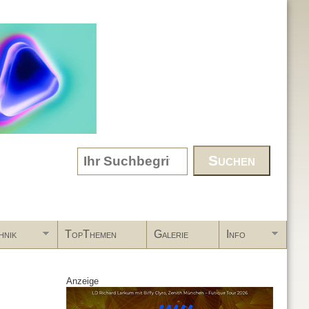
Search form
hnik
TopThemen
Galerie
Info
Anzeige