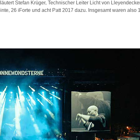
läutert Stefan Krüger, Technischer Leiter Licht von Lleyendecker
te, 26 iForte und acht Patt 2017 dazu. Insgesamt waren also 