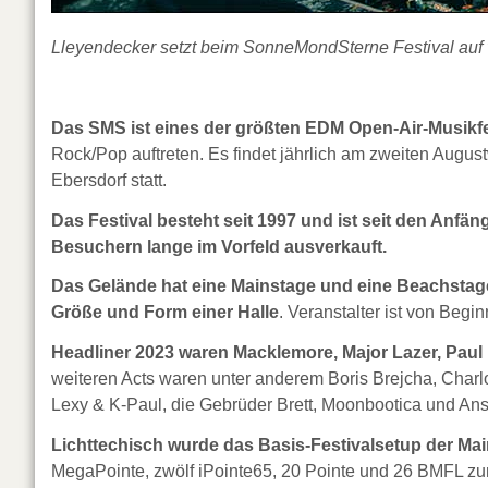
Lleyendecker setzt beim SonneMondSterne Festival auf
Das SMS ist eines der größten EDM Open-Air-Musikfe
Rock/Pop auftreten. Es findet jährlich am zweiten Augus
Ebersdorf statt.
Das Festival besteht seit 1997 und ist seit den Anfän
Besuchern lange im Vorfeld ausverkauft.
Das Gelände hat eine Mainstage und eine Beachstage
Größe und Form einer Halle
. Veranstalter ist von Beg
Headliner 2023 waren Macklemore, Major Lazer, Paul 
weiteren Acts waren unter anderem Boris Brejcha, Charlot
Lexy & K-Paul, die Gebrüder Brett, Moonbootica und Ans
Lichttechisch wurde das Basis-Festivalsetup der Ma
MegaPointe, zwölf iPointe65, 20 Pointe und 26 BMFL zu